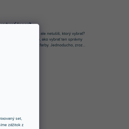
vybrať laser?
a# ✅ Zaujali ťa lasery, ale netušíš, ktorý vybrať?
to článku ti vysvetlíme, ako vybrať ten správny
 typu akcie, výkonu aj farby. Jednoducho, zroz...
ixovaný set,
íme zážitok z