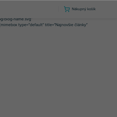
Nákupný košík
 sveta DJ a ďalšie zaujímavosti každý týždeň."
og/blog-name.svg"
imebox type="default" title="Najnovšie články"