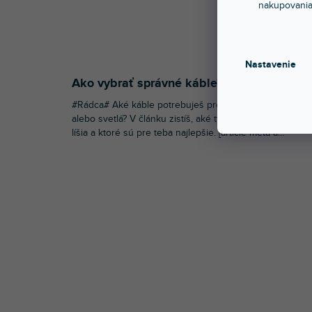
nakupovania
Nastavenie
Ako vybrať správné káble?
#Rádca# Aké káble potrebuješ pre DJing, ozvučenie
alebo svetlá? V článku zistíš, aké typy existujú, čím sa
líšia a ktoré sú pre teba najlepšie. [article-meta a...