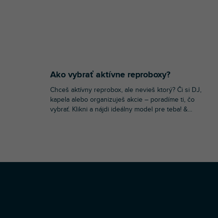
Ako vybrať aktívne reproboxy?
Chceš aktívny reprobox, ale nevieš ktorý? Či si DJ,
kapela alebo organizuješ akcie – poradíme ti, čo
vybrať. Klikni a nájdi ideálny model pre teba! &...
Z