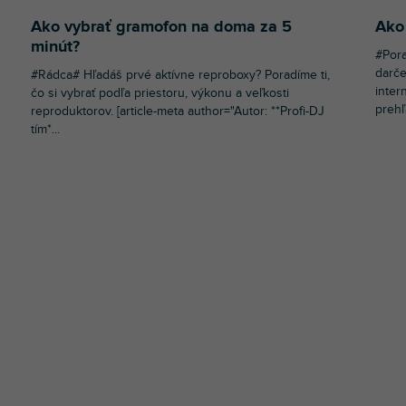
Ako vybrať gramofon na doma za 5
Ako 
minút?
#Pora
darče
#Rádca# Hľadáš prvé aktívne reproboxy? Poradíme ti,
inter
čo si vybrať podľa priestoru, výkonu a veľkosti
prehľ
reproduktorov. [article-meta author="Autor: **Profi-DJ
tím*...