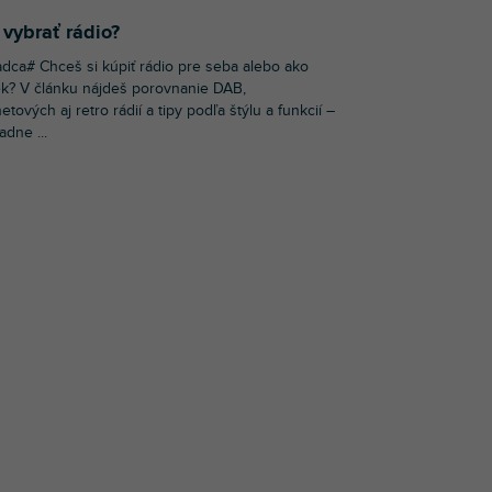
vybrať rádio?
dca# Chceš si kúpiť rádio pre seba alebo ako
k? V článku nájdeš porovnanie DAB,
netových aj retro rádií a tipy podľa štýlu a funkcií –
adne ...