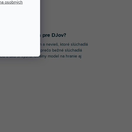
na osobných
 vybrať sluchádla pre DJov?
a# Začínaš s DJingom a nevieš, ktoré slúchadlá
e teba najlepšie? Zisti, prečo bežné slúchadlá
čia a ako si vybrať ideálny model na hranie aj