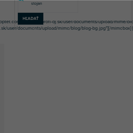
íne nájdeš informácie o nových produktoch na trhu, novinky zo
HĽADAŤ
shoptet.com/usr/www.profi-dj.sk/user/documents/upload/mime/bl
.sk/user/documents/upload/mime/blog/blog-bg.jpg"][/mimebox] [m