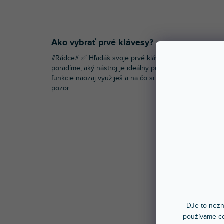
Ako vybrať prvé klávesy?
#Rádce# ✅ Hľadáš svoje prvé klávesy? V článku ti
poradíme, aký nástroj je ideálny pre začiatočníkov, aké
funkcie naozaj využiješ a na čo si dať pri výbere
pozor...
DJe to nezn
používame co