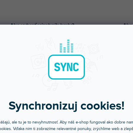
Ako vybrať výrobník hmly?
Ako 
#Rádca# Ako vybrať správny výrobník hmly? Poradíme
#Rádc
ti, aký hmlostroj sa hodí na domácu párty, svadbu či
V tom
klub, aký výkon a náplň zvoliť + tipy a odporúčania
podľa
prod...
Synchronizuj cookies!
ášajú, ale tu je to nevyhnutnosť. Aby náš e-shop fungoval ako dobre nam
okies. Vďaka nim ti zobrazíme relevantné ponuky, zrýchlime web a zlepš