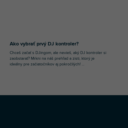
Ako vybrať prvý DJ kontroler?
Chceš začať s DJingom, ale nevieš, aký DJ kontroler si
zaobstarať? Mrkni na náš prehľad a zisti, ktorý je
ideálny pre začiatočníkov aj pokročilých! ...
O
v
l
á
d
a
c
i