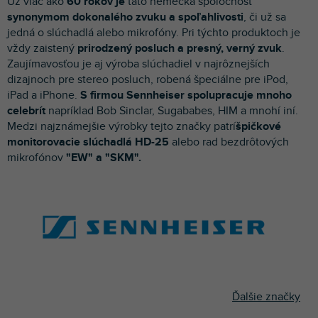
Už viac ako
60 rokov je
táto nemecká spoločnosť
p
synonymom dokonalého zvuku a spoľahlivosti
, či už sa
r
jedná o slúchadlá alebo mikrofóny. Pri týchto produktoch je
o
vždy zaistený
prirodzený posluch a presný, verný zvuk
.
d
Zaujímavosťou je aj výroba slúchadiel v najrôznejších
u
dizajnoch pre stereo posluch, robená špeciálne pre iPod,
k
iPad a iPhone.
S firmou Sennheiser spolupracuje mnoho
t
celebrít
napríklad Bob Sinclar, Sugababes, HIM a mnohí iní.
o
Medzi najznámejšie výrobky tejto značky patrí
špičkové
v
monitorovacie slúchadlá HD-25
alebo rad bezdrôtových
mikrofónov
"EW" a "SKM".
Ďalšie značky