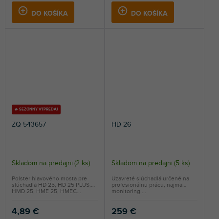
DO KOŠÍKA
DO KOŠÍKA
🔥 SEZÓNNY VÝPREDAJ
ZQ 543657
HD 26
Skladom na predajni
(
2 ks
)
Skladom na predajni
(
5 ks
)
Polster hlavového mosta pre
Uzavreté slúchadlá určené na
slúchadlá HD 25, HD 25 PLUS,
profesionálnu prácu, najmä
HMD 25, HME 25, HMEC...
monitoring....
4,89 €
259 €