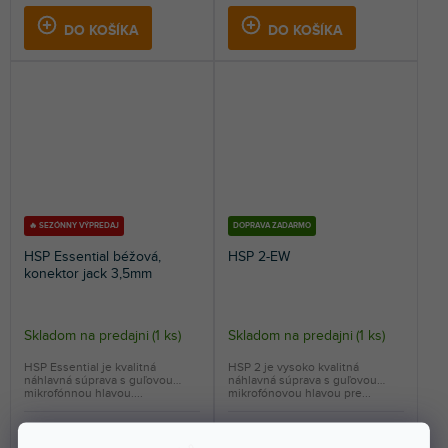
DO KOŠÍKA
DO KOŠÍKA
🔥 SEZÓNNY VÝPREDAJ
DOPRAVA ZADARMO
HSP Essential béžová,
HSP 2-EW
konektor jack 3,5mm
Skladom na predajni
(
1 ks
)
Skladom na predajni
(
1 ks
)
HSP Essential je kvalitná
HSP 2 je vysoko kvalitná
náhlavná súprava s guľovou
náhlavná súprava s guľovou
mikrofónnou hlavou....
mikrofónovou hlavou pre...
262 €
533 €