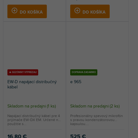
DO KOŠÍKA
DO KOŠÍKA
🔥 SEZÓNNY VÝPREDAJ
DOPRAVA ZADARMO
EW-D napájací distribučný
e 965
kábel
Skladom na predajni
(
1 ks
)
Skladom na predajni
(
2 ks
)
Napájací distribučný kábel pre 4
Profesionálny spevový mikrofón
prijímače EW-DX EM. Určené na
s pravou kondenzátorovou
použitie s...
kapsulou....
16,80 €
525 €