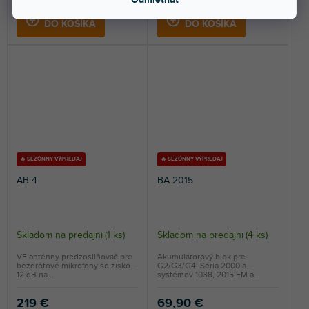
DO KOŠÍKA
DO KOŠÍKA
🔥 SEZÓNNY VÝPREDAJ
🔥 SEZÓNNY VÝPREDAJ
AB 4
BA 2015
Skladom na predajni
(
1 ks
)
Skladom na predajni
(
4 ks
)
VF anténny predzosilňovač pre
Akumulátorový blok pre
bezdrôtové mikrofóny so ziskom
G2/G3/G4, Séria 2000 a
12 dB na...
systémov 1038, 2015 FM a...
219 €
69,90 €