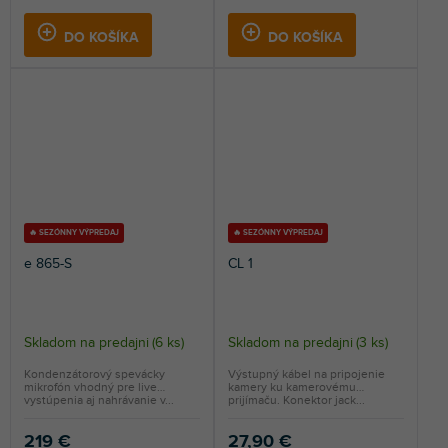
DO KOŠÍKA
DO KOŠÍKA
🔥 SEZÓNNY VÝPREDAJ
🔥 SEZÓNNY VÝPREDAJ
e 865-S
CL 1
Skladom na predajni
(
6 ks
)
Skladom na predajni
(
3 ks
)
Kondenzátorový spevácky
Výstupný kábel na pripojenie
mikrofón vhodný pre live
kamery ku kamerovému
vystúpenia aj nahrávanie v...
prijímaču. Konektor jack...
219 €
27,90 €