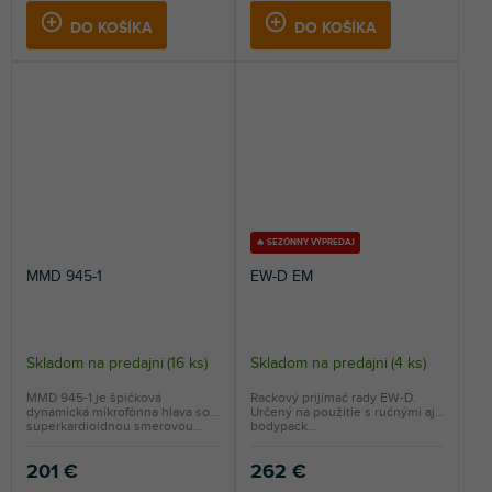
DO KOŠÍKA
DO KOŠÍKA
🔥 SEZÓNNY VÝPREDAJ
MMD 945-1
EW-D EM
Skladom na predajni
(
16 ks
)
Skladom na predajni
(
4 ks
)
MMD 945-1 je špičková
Rackový prijímač rady EW-D.
dynamická mikrofónna hlava so
Určený na použitie s ručnými aj
superkardioidnou smerovou...
bodypack...
201 €
262 €