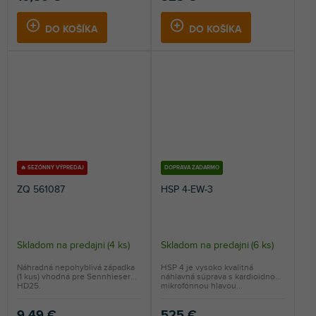
DO KOŠÍKA
DO KOŠÍKA
🔥 SEZÓNNY VÝPREDAJ
DOPRAVA ZADARMO
ZQ 561087
HSP 4-EW-3
Skladom na predajni
(
4 ks
)
Skladom na predajni
(
6 ks
)
Náhradná nepohyblivá západka
HSP 4 je vysoko kvalitná
(1 kus) vhodná pre Sennhieser
náhlavná súprava s kardioidnou
HD25.
mikrofónnou hlavou...
9,49 €
525 €