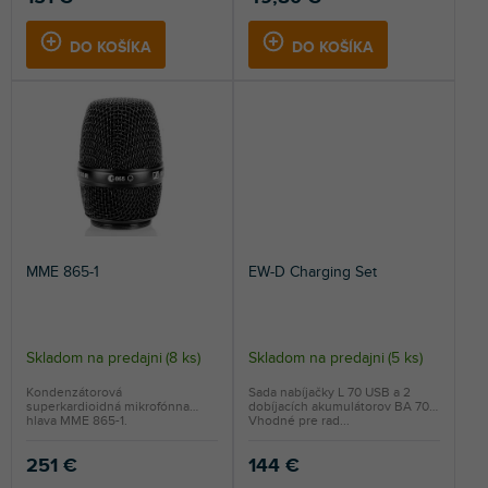
DO KOŠÍKA
DO KOŠÍKA
MME 865-1
EW-D Charging Set
Skladom na predajni
(
8 ks
)
Skladom na predajni
(
5 ks
)
Kondenzátorová
Sada nabíjačky L 70 USB a 2
superkardioidná mikrofónna
dobíjacích akumulátorov BA 70.
hlava MME 865-1.
Vhodné pre rad...
251 €
144 €