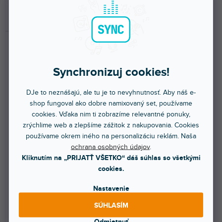
DO KOŠÍKA
DO KOŠÍKA
Synchronizuj cookies!
DJe to neznášajú, ale tu je to nevyhnutnosť. Aby náš e-
shop fungoval ako dobre namixovaný set, používame
cookies. Vďaka nim ti zobrazíme relevantné ponuky,
🔥 SEZÓNNY VÝPREDAJ
zrýchlime web a zlepšíme zážitok z nakupovania. Cookies
BA 70
A 1031-U
používame okrem iného na personalizáciu reklám. Naša
ochrana osobných údajov
.
Kliknutím na „PRIJATŤ VŠETKO“ dáš súhlas so všetkými
Skladom na predajni
(
10 ks
)
Skladom na predajni
(
6 ks
)
cookies.
Nabíjacia batéria pre bodypack a
Pasívna všesmerová anténa
Nastavenie
ručný vysielač rady Evolution
vhodná na vylepšenie
Wireless Digital.
bezdrôtovej komunikácie...
SÚHLASÍM
49,80 €
175 €
Odmietnuť