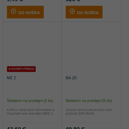
DO KOŠÍKA
DO KOŠÍKA
🔥 SEZÓNNY VÝPREDAJ
MZ 2
BA 20
Skladom na predajni
(
2 ks
)
Skladom na predajni
(
5 ks
)
Kufrík s veternými ochranami a
Lítiovo-iónový akumulátor pre
klipsňami pre mikrofón MKE 2.
prijímač EKP (AVX).