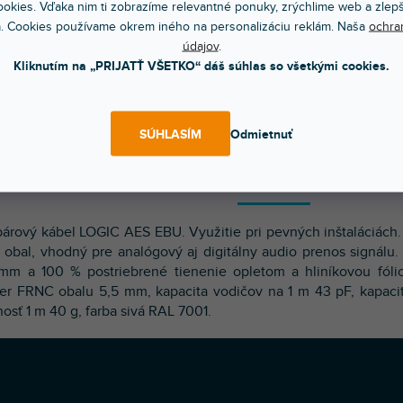
okies. Vďaka nim ti zobrazíme relevantné ponuky, zrýchlime web a zlepš
. Cookies používame okrem iného na personalizáciu reklám. Naša
ochra
údajov
.
Kliknutím na „PRIJATŤ VŠETKO“ dáš súhlas so všetkými cookies.
Bleskové doručenie
Sme tu pre teba
Objednaj do 15:00 → dnes letí
Chválite nás za prístu
SÚHLASÍM
Odmietnuť
POPIS
HODNOTENI
párový kábel LOGIC AES EBU. Využitie pri pevných inštaláciác
obal, vhodný pre analógový aj digitálny audio prenos signálu.
mm a 100 % postriebrené tienenie opletom a hliníkovou fóli
er FRNC obalu 5,5 mm, kapacita vodičov na 1 m 43 pF, kapacit
osť 1 m 40 g, farba sivá RAL 7001.