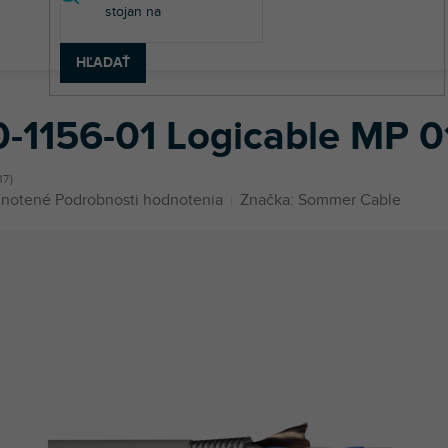
HĽADAŤ
100-1156-01 Logicable MP 01 FRNC 110 Ohm
0-1156-01 Logicable MP 
37
né
notené
Podrobnosti hodnotenia
Značka:
Sommer Cable
enie
u
iek.