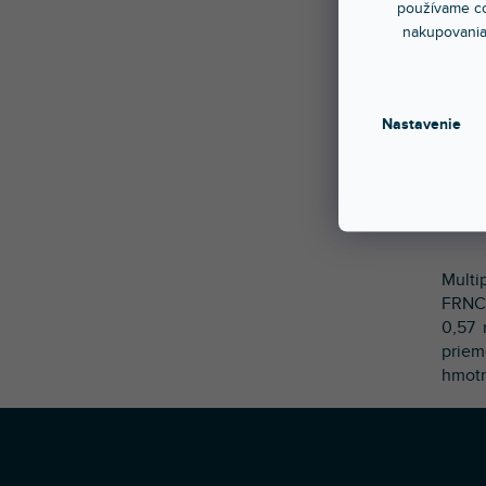
používame co
nakupovania
Nastavenie
Multi
FRNC 
0,57 
priem
hmotn