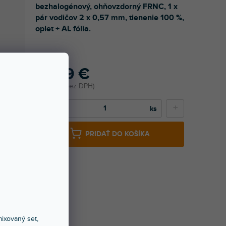
bezhalogénový, ohňovzdorný FRNC, 1 x
pár vodičov 2 x 0,57 mm, tienenie 100 %,
oplet + AL fólia.
3,29 €
2,67 € bez DPH
−
+
PRIDAŤ DO KOŠÍKA
ixovaný set,