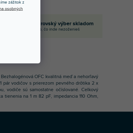
íme zážitok z
na osobných
Obrovský výber skladom
p
Aj to, čo inde nezoženieš
E
h. Bezhalogénová OFC kvalitná meď a nehorľavý
 1 pár vodičov s prierezom pevného drôtika 2 x
ou, vodiče sú samostatne očíslované. Celkový
a tienenia na 1 m 82 pF, impedancia 110 Ohm,