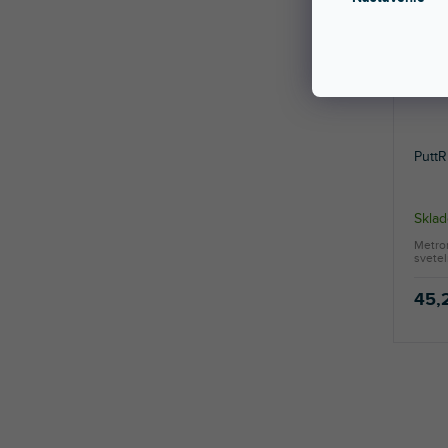
Putt
Sklad
Metron
svete
45,