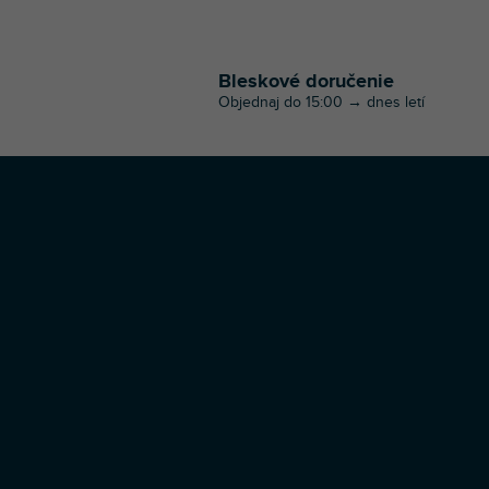
Bleskové doručenie
Objednaj do 15:00 → dnes letí
Z
á
p
ä
t
i
e