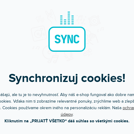
AKCIA
EZÓNNY VÝPREDAJ
🔥 SEZÓNNY VÝPREDAJ
 BKRD
MA-2 BLBK
Synchronizuj cookies!
om na predajni
(
2 ks
)
Skladom na predajni
(
2 ks
)
ktný elektronický metronóm MA-1
Kompaktný elektronický metronóm MA
lej vylepšený a predstavuje sa v...
bol ďalej vylepšený a predstavuje sa v.
ášajú, ale tu je to nevyhnutnosť. Aby náš e-shop fungoval ako dobre nam
50 €
13,50 €
DO KOŠÍKA
DO KOŠÍ
okies. Vďaka nim ti zobrazíme relevantné ponuky, zrýchlime web a zlepš
. Cookies používame okrem iného na personalizáciu reklám. Naša
ochra
údajov
.
Kliknutím na „PRIJATŤ VŠETKO“ dáš súhlas so všetkými cookies.