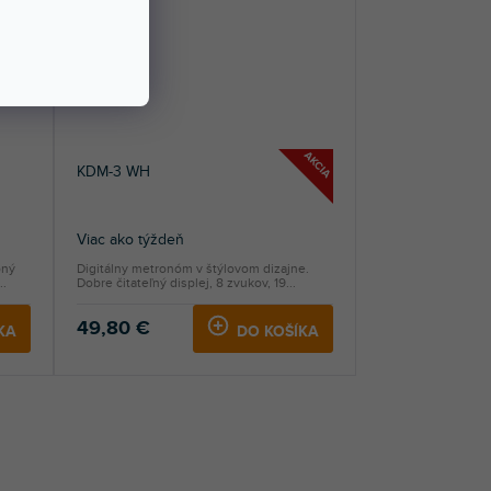
AKCIA
KDM-3 WH
Viac ako týždeň
bný
Digitálny metronóm v štýlovom dizajne.
..
Dobre čitateľný displej, 8 zvukov, 19...
49,80 €
KA
DO KOŠÍKA