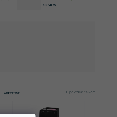
13,50 €
6
položiek celkom
ABECEDNE