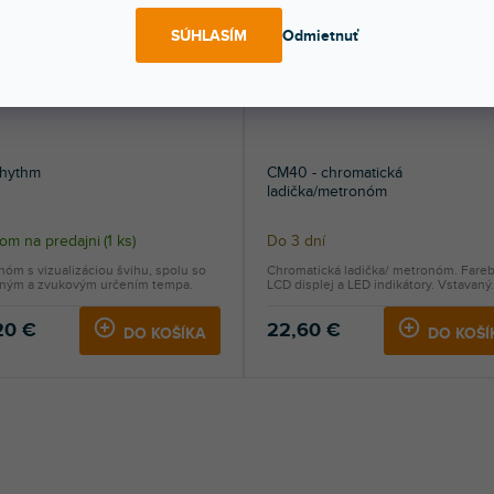
SÚHLASÍM
Odmietnuť
Rhythm
CM40 - chromatická
ladička/metronóm
om na predajni
(
1 ks
)
Do 3 dní
óm s vizualizáciou švihu, spolu so
Chromatická ladička/ metronóm. Fare
lným a zvukovým určením tempa.
LCD displej a LED indikátory. Vstavaný.
20 €
22,60 €
DO KOŠÍKA
DO KOŠÍ