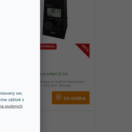
AKCIA
AKCIA
🔥 SEZÓNNY VÝPREDAJ
KDM-3-BK
Skladom na predajni
(
2 ks
)
-1
Metronóm. Tempo je možné nastavovať v
..
rozmedzí 30 - 252 bpm. Rozsah...
ixovaný set,
49,80 €
KA
DO KOŠÍKA
íme zážitok z
na osobných