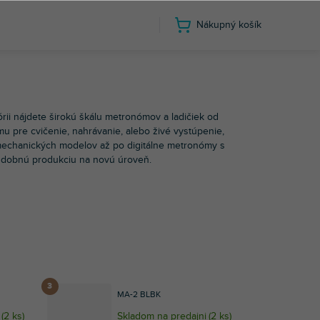
Nákupný košík
ii nájdete širokú škálu metronómov a ladičiek od
mu pre cvičenie, nahrávanie, alebo živé vystúpenie,
 mechanických modelov až po digitálne metronómy s
hudobnú produkciu na novú úroveň.
MA-2 BLBK
(
2 ks
)
Skladom na predajni
(
2 ks
)