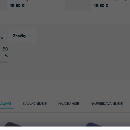
49,80 €
49,80 €
Značky
na
50
€
5
Korg
1
Samson
ÚČAME
NAJLACNEJŠIE
NAJDRAHŠIE
NAJPREDÁVANEJŠIE