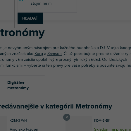
v
dobné nástroje
Basgitary
Metronómy
HĽADAŤ
tronómy
 je nevyhnutným nástrojom pre každého hudobníka a DJ. V tejto kategór
aných značiek ako
Korg
a
Samson
. Či už potrebujete presné držanie ryt
ronómy vám zaistia spoľahlivý a presný rytmický základ. Od klasických
ými funkciami – vyberte si ten pravý pre vaše potreby a posuňte svoju 
Digitálne
metronómy
redávanejšie v kategórii Metronómy
KDM-3 WH
KDM-3-BK
Viac ako týždeň
Skladom na predajni