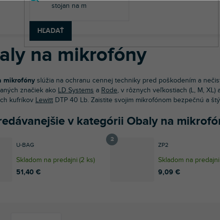
v
 technika
Mikrofóny
Obaly na mikrofóny
HĽADAŤ
aly na mikrofóny
a mikrofóny
slúžia na ochranu cennej techniky pred poškodením a nečist
aných značiek ako
LD Systems
a
Rode
, v rôznych veľkostiach (L, M, XL
ch kufríkov
Lewitt
DTP 40 Lb. Zaistite svojim mikrofónom bezpečnú a štýl
redávanejšie v kategórii Obaly na mikrofó
U-BAG
ZP2
Skladom na predajni
(
2 ks
)
Skladom na predajni
51,40 €
9,09 €