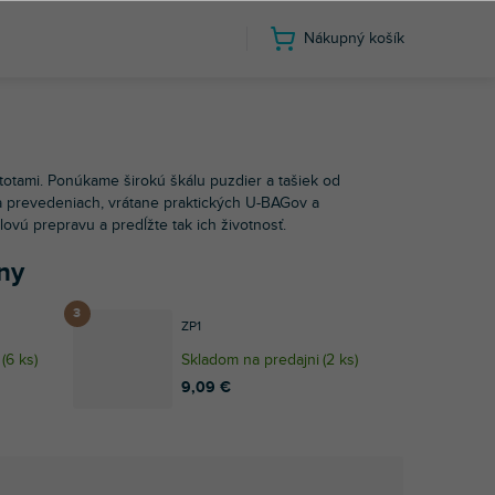
Nákupný košík
otami. Ponúkame širokú škálu puzdier a tašiek od
) a prevedeniach, vrátane praktických U-BAGov a
ovú prepravu a predĺžte tak ich životnosť.
ny
ZP1
(
6 ks
)
Skladom na predajni
(
2 ks
)
9,09 €