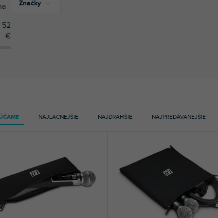
Značky
na
52
€
4
LD Systems
1
Lewitt
2
Rode
ÚČAME
NAJLACNEJŠIE
NAJDRAHŠIE
NAJPREDÁVANEJŠIE