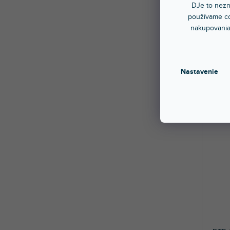
DJe to nezn
🔥 S
používame co
nakupovania
ZP2
Sklad
Nastavenie
Kožen
9,0