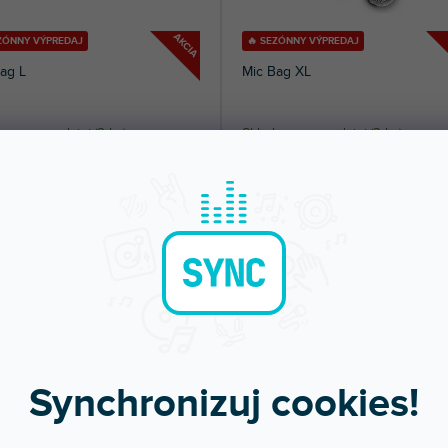
AKCIA
EZÓNNY VÝPREDAJ
🔥 SEZÓNNY VÝPREDAJ
ag L
Mic Bag XL
om na predajni
(
2 ks
)
Skladom na predajni
(
3 ks
)
univerzálne puzdro až pre dva
Priestranná univerzálna taška až pre 1
óny.
mikrofónov.
9 €
8,59 €
DO KOŠÍKA
DO KOŠÍ
Synchronizuj cookies!