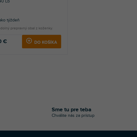
40 Lb
ako týždeň
dolný prepravný obal z koženky.
0 €
DO KOŠÍKA
O
v
l
á
Sme tu pre teba
d
Chválite nás za prístup
a
c
i
e