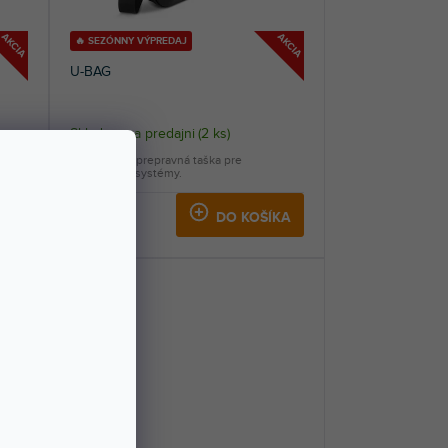
AKCIA
AKCIA
🔥 SEZÓNNY VÝPREDAJ
U-BAG
Skladom na predajni
(
2 ks
)
0
Univerzálna prepravná taška pre
bezdrôtové systémy.
51,40 €
KA
DO KOŠÍKA