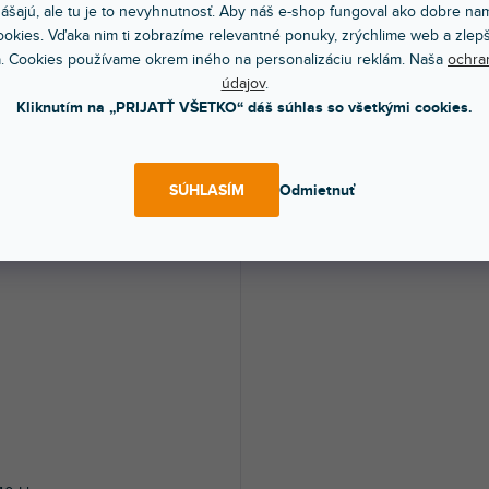
ášajú, ale tu je to nevyhnutnosť. Aby náš e-shop fungoval ako dobre nam
AKCIA
EZÓNNY VÝPREDAJ
🔥 SEZÓNNY VÝPREDAJ
okies. Vďaka nim ti zobrazíme relevantné ponuky, zrýchlime web a zlepš
. Cookies používame okrem iného na personalizáciu reklám. Naša
ochra
ZP1
údajov
.
Kliknutím na „PRIJATŤ VŠETKO“ dáš súhlas so všetkými cookies.
om na predajni
(
6 ks
)
Skladom na predajni
(
2 ks
)
é puzdro pre mikrofón so zipsom.
Kožené puzdro pre mikrofón so zipso
SÚHLASÍM
Odmietnuť
9 €
9,09 €
DO KOŠÍKA
DO KOŠÍ