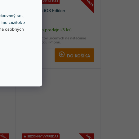
AKCIA
AKCIA
🔥 SEZÓNNY VÝPREDAJ
Vlogger Kit iOS Edition
ixovaný set,
íme zážitok z
na osobných
Skladom na predajni
(
3 ks
)
ný
Sada produktov určených na natáčanie
...
videa pomocou iPhonu.
129 €
KA
DO KOŠÍKA
AKCIA
AKCIA
🔥 SEZÓNNY VÝPREDAJ