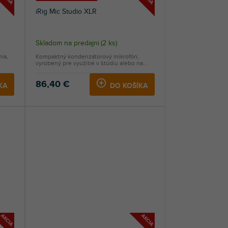
iRig Mic Studio XLR
Skladom na predajni
(
2 ks
)
ia,
Kompaktný kondenzátorový mikrofón,
vyrobený pre využitie v štúdiu alebo na...
86,40 €
KA
DO KOŠÍKA
AKCIA
AKCIA