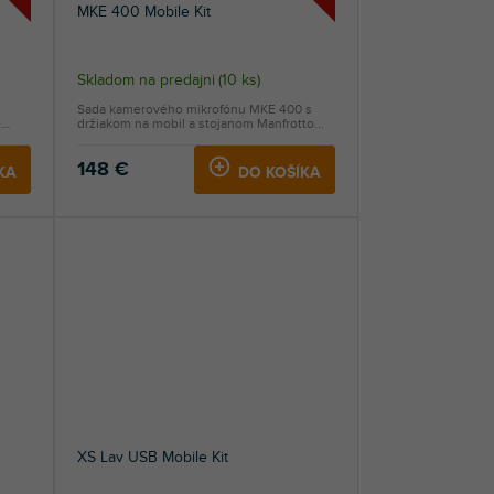
MKE 400 Mobile Kit
Skladom na predajni
(
10 ks
)
Sada kamerového mikrofónu MKE 400 s
e
držiakom na mobil a stojanom Manfrotto...
148 €
KA
DO KOŠÍKA
XS Lav USB Mobile Kit