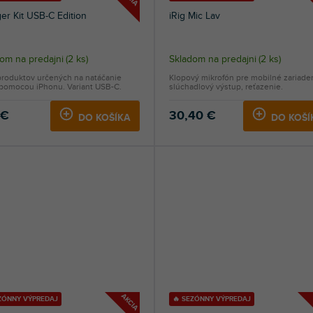
er Kit USB-C Edition
iRig Mic Lav
om na predajni
(
2 ks
)
Skladom na predajni
(
2 ks
)
produktov určených na natáčanie
Klopový mikrofón pre mobilné zariaden
 pomocou iPhonu. Variant USB-C.
slúchadlový výstup, reťazenie.
 €
30,40 €
DO KOŠÍKA
DO KOŠÍ
AKCIA
EZÓNNY VÝPREDAJ
🔥 SEZÓNNY VÝPREDAJ