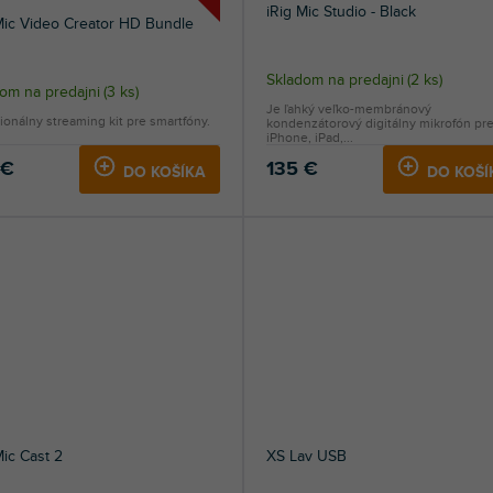
iRig Mic Studio - Black
Mic Video Creator HD Bundle
Skladom na predajni
(
2 ks
)
om na predajni
(
3 ks
)
Je ľahký veľko-membránový
ionálny streaming kit pre smartfóny.
kondenzátorový digitálny mikrofón pr
iPhone, iPad,...
 €
135 €
DO KOŠÍKA
DO KOŠÍ
Mic Cast 2
XS Lav USB