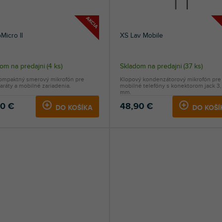
AKCIA
Micro II
XS Lav Mobile
om na predajni
(
4 ks
)
Skladom na predajni
(
37 ks
)
kompaktný smerový mikrofón pre
Klopový kondenzátorový mikrofón pre
aráty a mobilné zariadenia.
mobilné telefóny s konektorom jack 3
mm.
90 €
48,90 €
DO KOŠÍKA
DO KOŠÍ