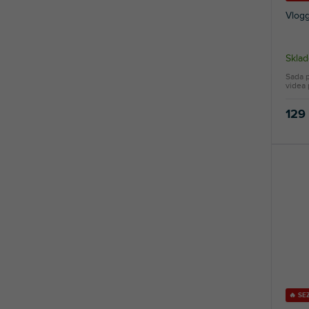
Vlogg
Sklad
Sada 
videa
129
🔥 S