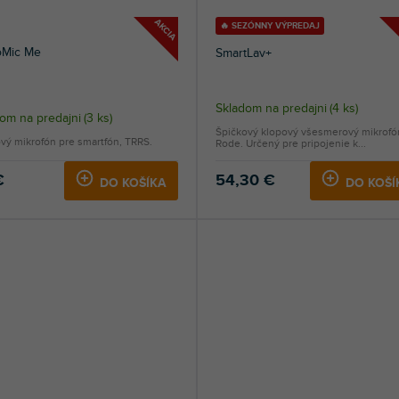
AKCIA
🔥 SEZÓNNY VÝPREDAJ
oMic Me
SmartLav+
merné
Skladom na predajni
(
4 ks
)
om na predajni
(
3 ks
)
otenie
Špičkový klopový všesmerový mikrofó
vý mikrofón pre smartfón, TRRS.
Rode. Určený pre pripojenie k...
uktu
€
54,30 €
DO KOŠÍKA
DO KOŠÍ
dičiek.