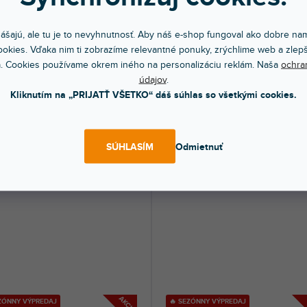
AKCIA
EZÓNNY VÝPREDAJ
🔥 SEZÓNNY VÝPREDAJ
er Kit Universal
SmartLav+ B-stock
ášajú, ale tu je to nevyhnutnosť. Aby náš e-shop fungoval ako dobre nam
okies. Vďaka nim ti zobrazíme relevantné ponuky, zrýchlime web a zlepš
. Cookies používame okrem iného na personalizáciu reklám. Naša
ochra
om na predajni
(
4 ks
)
Skladom na predajni
(
1 ks
)
údajov
.
rzálna sada produktov určených na
B-stock (rozbalený tovar) - plne funkč
anie videa pomocou mobilného...
výrobok s kompletným príslušenstvom.
Kliknutím na „PRIJATŤ VŠETKO“ dáš súhlas so všetkými cookies.
 €
53,90 €
DO KOŠÍKA
DO KOŠÍ
SÚHLASÍM
Odmietnuť
AKCIA
EZÓNNY VÝPREDAJ
🔥 SEZÓNNY VÝPREDAJ