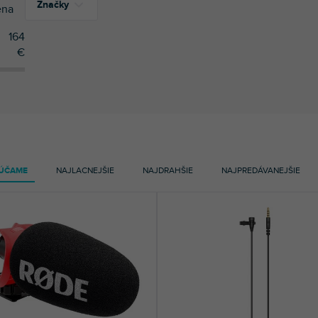
Značky
na
164
€
9
IK Multimedia
1
Mackie
9
Rode
4
Sennheiser
ÚČAME
NAJLACNEJŠIE
NAJDRAHŠIE
NAJPREDÁVANEJŠIE