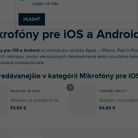
v
 technika
Mikrofóny
Mikrofóny pre iOS a Android
HĽADAŤ
krofóny pre iOS a Androi
y pre iOS a Android
sú určené pre výrobky Apple – iPhone, iPad či iPod
ých nástrojov, tvorbu viacstopových demonahrávok alebo ozvučenie kame
vstavané predzesilovače.
redávanejšie v kategórii Mikrofóny pre iO
SmartLav+ B-stock
VideoMic Me-C+
Skladom na predajni
(
1 ks
)
Skladom na predajni
53,90 €
64,60 €