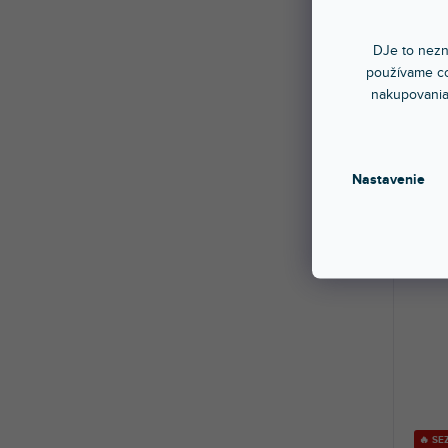
🔥 S
Vlogg
DJe to nezn
používame co
nakupovania
Sklad
Unive
natáč
129
Nastavenie
🔥 S