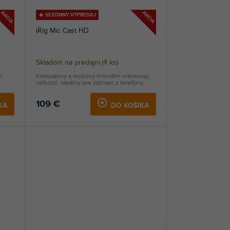
AKCIA
AKCIA
🔥 SEZÓNNY VÝPREDAJ
iRig Mic Cast HD
Skladom na predajni
(
4 ks
)
n
Kompaktný a mobilný mikrofón vreckovej
veľkosti. Ideálny pre záznam z telefónu.
109 €
KA
DO KOŠÍKA