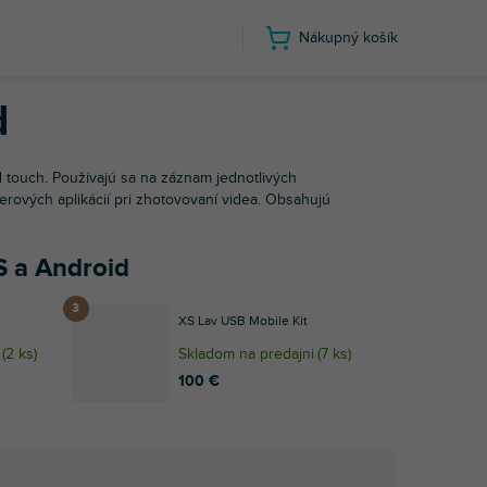
Nákupný košík
d
 touch. Používajú sa na záznam jednotlivých
rových aplikácií pri zhotovovaní videa. Obsahujú
S a Android
XS Lav USB Mobile Kit
(
2 ks
)
Skladom na predajni
(
7 ks
)
100 €