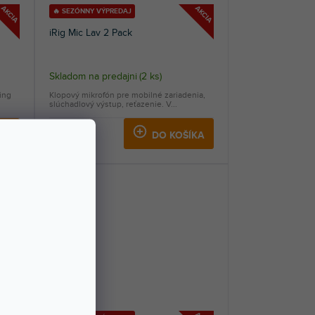
AKCIA
AKCIA
🔥 SEZÓNNY VÝPREDAJ
iRig Mic Lav 2 Pack
Skladom na predajni
(
2 ks
)
ing
Klopový mikrofón pre mobilné zariadenia,
slúchadlový výstup, reťazenie. V...
61,70 €
KA
DO KOŠÍKA