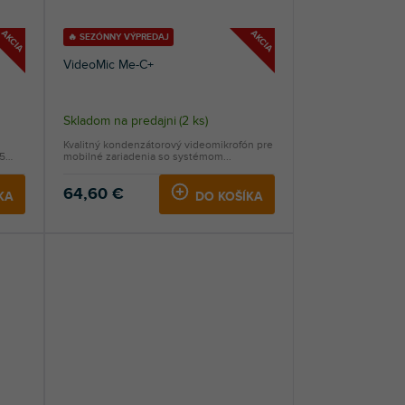
AKCIA
AKCIA
🔥 SEZÓNNY VÝPREDAJ
VideoMic Me-C+
Skladom na predajni
(
2 ks
)
Kvalitný kondenzátorový videomikrofón pre
,5
mobilné zariadenia so systémom...
64,60 €
KA
DO KOŠÍKA