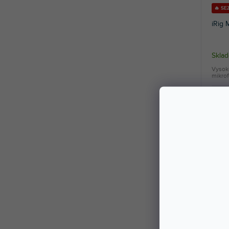
🔥 S
iRig 
Sklad
Vysoko
mikrof
104