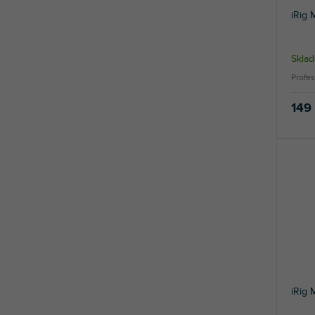
iRig 
Sklad
Profes
149
iRig 