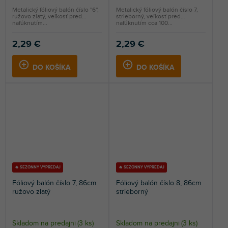
Metalický fóliový balón číslo ''6'',
Metalický fóliový balón číslo 7,
ružovo zlatý, veľkosť pred
strieborný, veľkosť pred
nafúknutím...
nafúknutím cca 100...
2,29 €
2,29 €
DO KOŠÍKA
DO KOŠÍKA
🔥 SEZÓNNY VÝPREDAJ
🔥 SEZÓNNY VÝPREDAJ
Fóliový balón číslo 7, 86cm
Fóliový balón číslo 8, 86cm
ružovo zlatý
strieborný
Skladom na predajni
(
3 ks
)
Skladom na predajni
(
3 ks
)