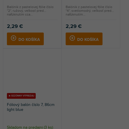
Balónik z pastelovej fólie číslo
Balónik z pastelovej fólie číslo
''2'', ružový, veľkosť pred
''4'', svetlomodrý, veľkosť pred
nafúknutím cca...
nafúknutím...
2,29 €
2,29 €
DO KOŠÍKA
DO KOŠÍKA
🔥 SEZÓNNY VÝPREDAJ
Fóliový balón číslo 7, 86cm
light blue
Skladom na predajni
(
3 ks
)