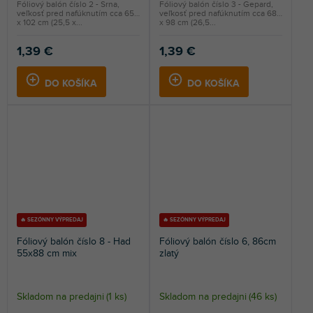
Fóliový balón číslo 2 - Srna,
Fóliový balón číslo 3 - Gepard,
veľkosť pred nafúknutím cca 65
veľkosť pred nafúknutím cca 68
x 102 cm (25,5 x...
x 98 cm (26,5...
1,39 €
1,39 €
DO KOŠÍKA
DO KOŠÍKA
🔥 SEZÓNNY VÝPREDAJ
🔥 SEZÓNNY VÝPREDAJ
Fóliový balón číslo 8 - Had
Fóliový balón číslo 6, 86cm
55x88 cm mix
zlatý
Skladom na predajni
(
1 ks
)
Skladom na predajni
(
46 ks
)