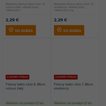
Metalický fóliový balón číslo ''3'',
Metalický fóliový balón číslo ''4'',
ružovo zlatý, veľkosť pred
strieborný, veľkosť pred
nafúknutím...
nafúknutím cca...
2,29 €
2,29 €
DO KOŠÍKA
DO KOŠÍKA
🔥 SEZÓNNY VÝPREDAJ
🔥 SEZÓNNY VÝPREDAJ
Fóliový balón číslo 6, 86cm
Fóliový balón číslo 7, 86cm
ružovo zlatý
strieborný
Skladom na predajni
(
3 ks
)
Skladom na predajni
(
3 ks
)