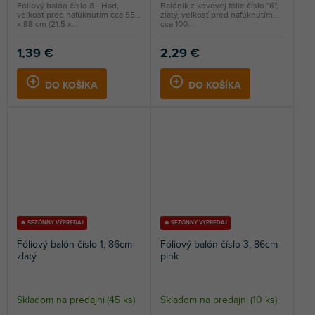
Fóliový balón číslo 8 - Had,
Balónik z kovovej fólie číslo ''6'',
veľkosť pred nafúknutím cca 55
zlatý, veľkosť pred nafúknutím
x 88 cm (21,5 x...
cca 100...
1,39 €
2,29 €
DO KOŠÍKA
DO KOŠÍKA
🔥 SEZÓNNY VÝPREDAJ
🔥 SEZÓNNY VÝPREDAJ
Fóliový balón číslo 1, 86cm
Fóliový balón číslo 3, 86cm
zlatý
pink
Skladom na predajni
(
45 ks
)
Skladom na predajni
(
10 ks
)