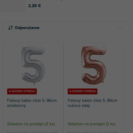
2,29 €
R
V
a
ý
Odporúčame
d
p
e
i
NAJLACNEJŠIE
n
s
NAJDRAHŠIE
i
p
e
r
NAJPREDÁVANEJŠIE
p
o
r
d
ABECEDNE
o
u
d
k
u
t
🔥 SEZÓNNY VÝPREDAJ
🔥 SEZÓNNY VÝPREDAJ
k
o
Fóliový balón číslo 5, 86cm
Fóliový balón číslo 5, 86cm
t
v
strieborný
ružovo zlatý
o
v
Skladom na predajni
(
2 ks
)
Skladom na predajni
(
2 ks
)