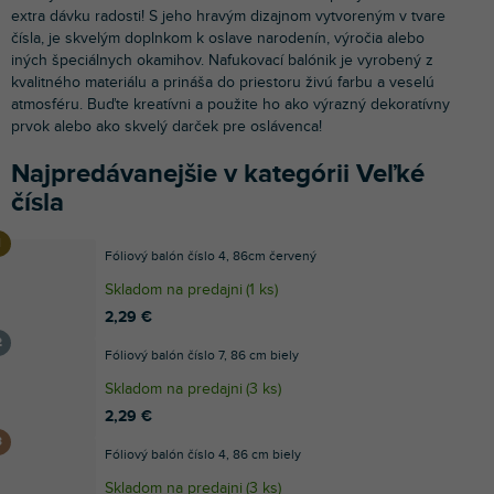
extra dávku radosti! S jeho hravým dizajnom vytvoreným v tvare
čísla, je skvelým doplnkom k oslave narodenín, výročia alebo
iných špeciálnych okamihov. Nafukovací balónik je vyrobený z
kvalitného materiálu a prináša do priestoru živú farbu a veselú
atmosféru. Buďte kreatívni a použite ho ako výrazný dekoratívny
prvok alebo ako skvelý darček pre oslávenca!
Najpredávanejšie v kategórii Veľké
čísla
Fóliový balón číslo 4, 86cm červený
Skladom na predajni
(
1 ks
)
2,29 €
Fóliový balón číslo 7, 86 cm biely
Skladom na predajni
(
3 ks
)
2,29 €
Fóliový balón číslo 4, 86 cm biely
Skladom na predajni
(
3 ks
)