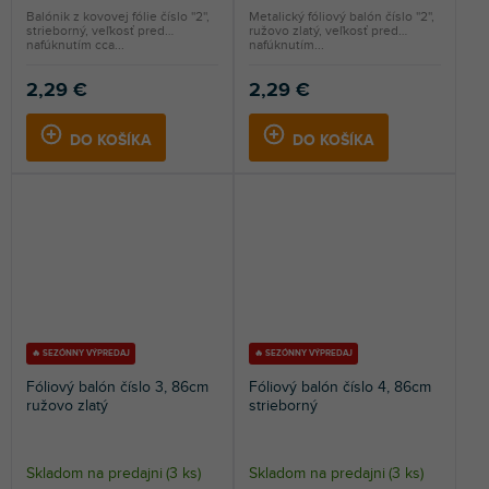
Balónik z kovovej fólie číslo ''2'',
Metalický fóliový balón číslo ''2'',
strieborný, veľkosť pred
ružovo zlatý, veľkosť pred
nafúknutím cca...
nafúknutím...
2,29 €
2,29 €
DO KOŠÍKA
DO KOŠÍKA
🔥 SEZÓNNY VÝPREDAJ
🔥 SEZÓNNY VÝPREDAJ
Fóliový balón číslo 3, 86cm
Fóliový balón číslo 4, 86cm
ružovo zlatý
strieborný
Skladom na predajni
(
3 ks
)
Skladom na predajni
(
3 ks
)