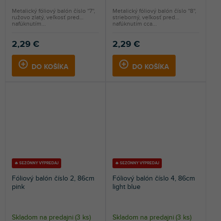
Metalický fóliový balón číslo ''7'',
Metalický fóliový balón číslo ''8'',
ružovo zlatý, veľkosť pred
strieborný, veľkosť pred
nafúknutím...
nafúknutím cca...
2,29 €
2,29 €
DO KOŠÍKA
DO KOŠÍKA
🔥 SEZÓNNY VÝPREDAJ
🔥 SEZÓNNY VÝPREDAJ
Fóliový balón číslo 2, 86cm
Fóliový balón číslo 4, 86cm
pink
light blue
Skladom na predajni
(
3 ks
)
Skladom na predajni
(
3 ks
)