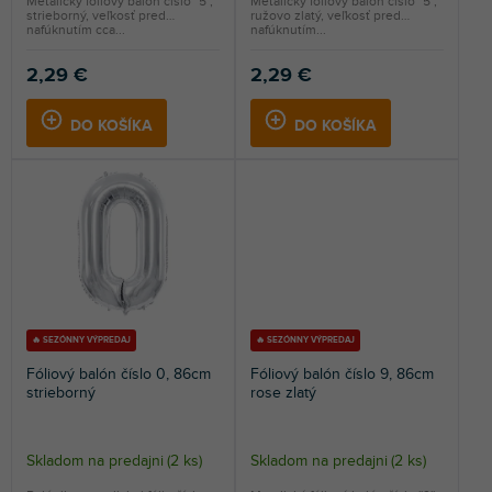
Metalický fóliový balón číslo ''5'',
Metalický fóliový balón číslo ''5'',
strieborný, veľkosť pred
ružovo zlatý, veľkosť pred
nafúknutím cca...
nafúknutím...
2,29 €
2,29 €
DO KOŠÍKA
DO KOŠÍKA
🔥 SEZÓNNY VÝPREDAJ
🔥 SEZÓNNY VÝPREDAJ
Fóliový balón číslo 0, 86cm
Fóliový balón číslo 9, 86cm
strieborný
rose zlatý
Skladom na predajni
(
2 ks
)
Skladom na predajni
(
2 ks
)