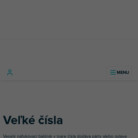
Prejsť
na
obsah
Párty
Nafukovacie
Veľké
Domov
doplnky
balóny
čísla
Veľké čísla
Veselý nafukovací balónik v tvare čísla dodáva párty alebo oslave