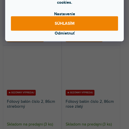
cookies.
Balónik z kovovej fólie číslo ''5'',
Balónik z metalickej fólie číslo
zlatý, veľkosť pred nafúknutím
''1'', strieborný, veľkosť pred
cca 100...
nafúknutím...
Nastavenie
2,29 €
2,29 €
SÚHLASÍM
Odmietnuť
DO KOŠÍKA
DO KOŠÍKA
🔥 SEZÓNNY VÝPREDAJ
🔥 SEZÓNNY VÝPREDAJ
Fóliový balón číslo 2, 86cm
Fóliový balón číslo 2, 86cm
strieborný
rose zlatý
Skladom na predajni
(
3 ks
)
Skladom na predajni
(
3 ks
)