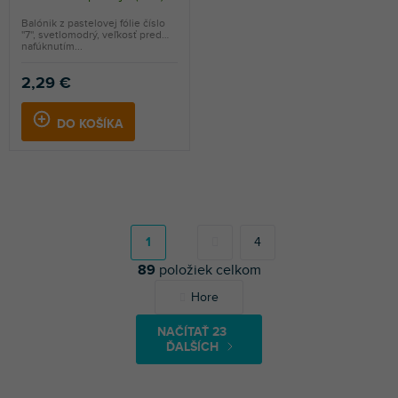
Balónik z pastelovej fólie číslo
''7'', svetlomodrý, veľkosť pred
nafúknutím...
2,29 €
DO KOŠÍKA
S
t
r
1
4
á
89
položiek celkom
n
k
O
Hore
o
v
v
l
a
NAČÍTAŤ 23
á
n
ĎALŠÍCH
d
i
a
e
c