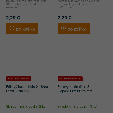
Balónik z metalickej fólie číslo
Metalický fóliový balón číslo ''9'',
''0'', strieborný, veľkosť pred
ružovo zlatý, veľkosť pred
nafúknutím...
nafúknutím...
2,29 €
2,29 €
DO KOŠÍKA
DO KOŠÍKA
🔥 SEZÓNNY VÝPREDAJ
🔥 SEZÓNNY VÝPREDAJ
Fóliový balón číslo 2 - Srna
Fóliový balón číslo 3 -
65x102 cm mix
Gepard 68x98 cm mix
Skladom na predajni
(
2 ks
)
Skladom na predajni
(
1 ks
)