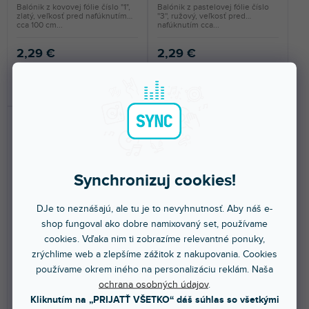
Balónik z kovovej fólie číslo "1",
Balónik z pastelovej fólie číslo
zlatý, veľkosť pred nafúknutím
''3'', ružový, veľkosť pred
cca 100 cm...
nafúknutím cca...
2,29 €
2,29 €
DO KOŠÍKA
DO KOŠÍKA
Synchronizuj cookies!
DJe to neznášajú, ale tu je to nevyhnutnosť. Aby náš e-
🔥 SEZÓNNY VÝPREDAJ
🔥 SEZÓNNY VÝPREDAJ
shop fungoval ako dobre namixovaný set, používame
cookies. Vďaka nim ti zobrazíme relevantné ponuky,
Fóliový balón číslo 5, 86cm
Fóliový balón číslo 1, 86cm
zlatý
strieborný
zrýchlime web a zlepšíme zážitok z nakupovania. Cookies
používame okrem iného na personalizáciu reklám. Naša
ochrana osobných údajov
.
Skladom na predajni
(
5 ks
)
Skladom na predajni
(
3 ks
)
Kliknutím na „PRIJATŤ VŠETKO“ dáš súhlas so všetkými