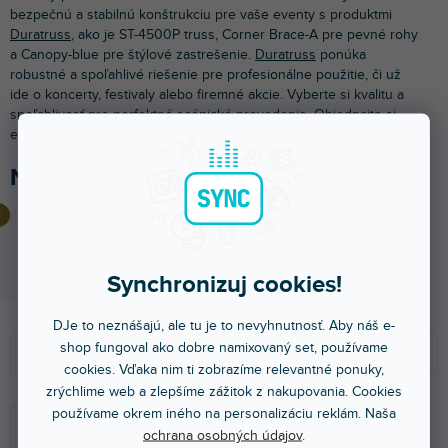
bezpečnú a stabilnú konštrukciu pre vaše eventy s produktmi
Duratruss
, ako je ST-4500P truss, Corner Brace-A pre pevné rohy
a Canopy-blue pre štýlové zastrešenie.
Duratruss
ponúka
robustné a spoľahlivé riešenie pre profesionálne použitie, či už
ide o koncerty, festivaly alebo firemné akcie. Vyberte si kvalitu a
spoľahlivosť pre perfektné scénické prevedenie. Objednajte si
ešte dnes a posuňte vaše eventy na novú úroveň!
Najpredávanejšie v kategórii Strechy
Rohová výstuha-A
Do 5 dní
Synchronizuj cookies!
222 €
DJe to neznášajú, ale tu je to nevyhnutnosť. Aby náš e-
R
V
shop fungoval ako dobre namixovaný set, používame
a
ý
Odporúčame
cookies. Vďaka nim ti zobrazíme relevantné ponuky,
d
p
zrýchlime web a zlepšíme zážitok z nakupovania. Cookies
e
i
NAJLACNEJŠIE
používame okrem iného na personalizáciu reklám. Naša
n
s
NAJDRAHŠIE
ochrana osobných údajov
.
i
p