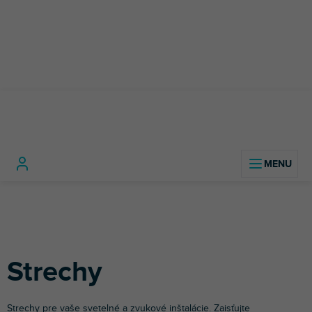
Prejsť
na
obsah
Pódiová
Hliníkové
Strech
Domov
technika
konštrukcie
Strechy
Strechy pre vaše svetelné a zvukové inštalácie. Zaisťujte