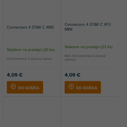
Connectors 4 STAR C XF3
Connectors 4 STAR C XM3
MINI
Skladom na predajni
(
23 ks
)
Skladom na predajni
(
26 ks
)
Mini XLR zástrčka 3-pólová
XLR konektor 3-pólový samec.
samica.
4,09 €
4,09 €
DO KOŠÍKA
DO KOŠÍKA