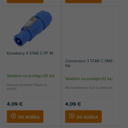
Konektory 4 STAR C PF IN
Connectors 3 STAR C XM3 -
Pár
Skladom na predajni
(
10 ks
)
Skladom na predajni
(
12 ks
)
Priemerné
Sieťový konektor Power In,
hodnotenie
Pár konektorov XLR 3 pólových.
modrý.
produktu
je
4,09 €
4,09 €
5,0
z
5
DO KOŠÍKA
DO KOŠÍKA
hviezdičiek.