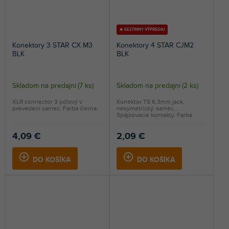
🔥 SEZÓNNY VÝPREDAJ
Konektory 3 STAR CX M3
Konektory 4 STAR CJM2
BLK
BLK
Skladom na predajni
(
7 ks
)
Skladom na predajni
(
2 ks
)
XLR connector 3 pólový v
Konektor TS 6,3mm jack,
prevedení samec. Farba čierna.
nesymetrický, samec.
Spájkovacie kontakty. Farba
čierna.
4,09 €
2,09 €
DO KOŠÍKA
DO KOŠÍKA