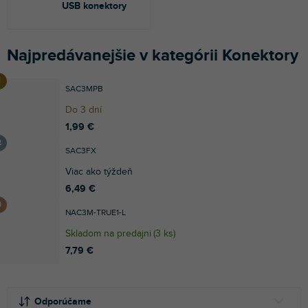
USB konektory
Najpredávanejšie v kategórii Konektory
SAC3MPB
Do 3 dní
1,99 €
SAC3FX
Viac ako týždeň
6,49 €
NAC3M-TRUE1-L
Skladom na predajni
(
3 ks
)
7,79 €
R
V
a
ý
Odporúčame