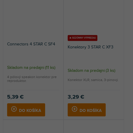
🔥 SEZÓNNY VÝPREDAJ
Connectors 4 STAR C SF4
Konektory 3 STAR C XF3
Skladom na predajni
(
11 ks
)
Skladom na predajni
(
3 ks
)
4 pólový speakon konektor pre
Konektor XLR, samica, 3-pinový.
reproduktor.
5,39 €
3,29 €
DO KOŠÍKA
DO KOŠÍKA