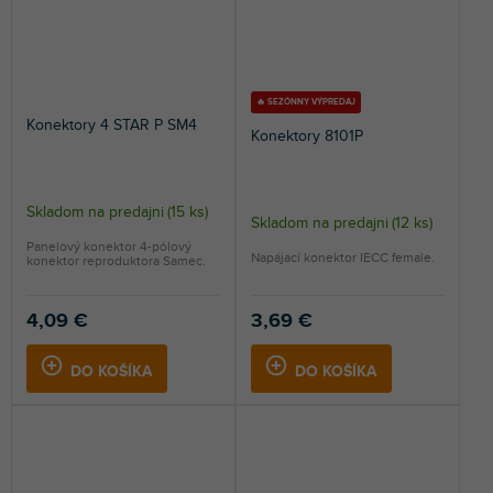
🔥 SEZÓNNY VÝPREDAJ
Konektory 4 STAR P SM4
Konektory 8101P
Skladom na predajni
(
15 ks
)
Skladom na predajni
(
12 ks
)
Panelový konektor 4-pólový
Napájací konektor IECC female.
konektor reproduktora Samec.
4,09 €
3,69 €
DO KOŠÍKA
DO KOŠÍKA