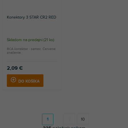
Konektory 3 STAR CR2 RED
Skladom na predajni
(
21 ks
)
RCA konektor - samec. Červené
značenie.
2,09 €
DO KOŠÍKA
S
t
r
1
10
á