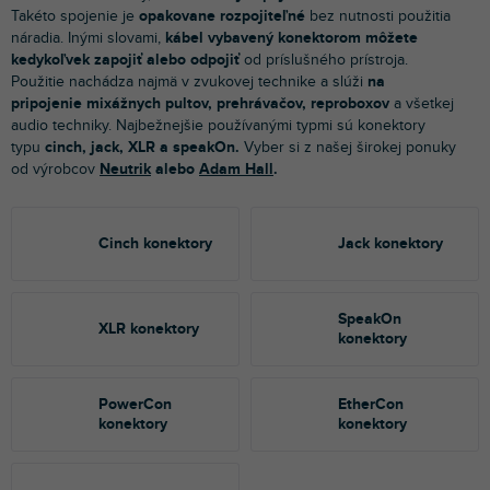
Takéto spojenie je
opakovane rozpojiteľné
bez nutnosti použitia
náradia. Inými slovami,
kábel vybavený konektorom môžete
kedykoľvek zapojiť alebo odpojiť
od príslušného prístroja.
Použitie nachádza najmä v zvukovej technike a slúži
na
pripojenie mixážnych pultov, prehrávačov, reproboxov
a všetkej
audio techniky. Najbežnejšie používanými typmi sú konektory
typu
cinch, jack, XLR a speakOn.
Vyber si z našej širokej ponuky
od výrobcov
Neutrik
alebo
Adam Hall
.
Cinch konektory
Jack konektory
SpeakOn
XLR konektory
konektory
PowerCon
EtherCon
konektory
konektory