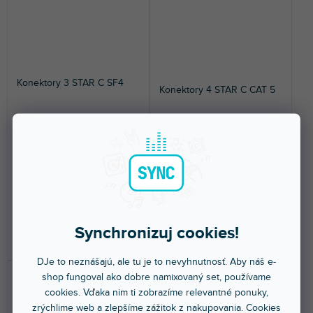
Konektory 3 STAR C SF4
Konektory 4 STAR C CAT 5
Skladom na predajni
(
10 ks
)
Skladom na predajni
(
8 ks
)
Štandardný speakon konektor
Sieťová zástrčka Cat.5e.
pre reproduktor 4-pólový
samica.
3,29 €
3,29 €
Synchronizuj cookies!
DO KOŠÍKA
DO KOŠÍKA
DJe to neznášajú, ale tu je to nevyhnutnosť. Aby náš e-
shop fungoval ako dobre namixovaný set, používame
cookies. Vďaka nim ti zobrazíme relevantné ponuky,
zrýchlime web a zlepšíme zážitok z nakupovania. Cookies