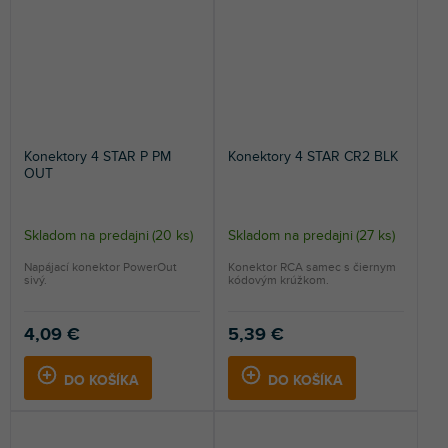
Konektory 4 STAR P PM
Konektory 4 STAR CR2 BLK
OUT
Skladom na predajni
(
20 ks
)
Skladom na predajni
(
27 ks
)
Napájací konektor PowerOut
Konektor RCA samec s čiernym
sivý.
kódovým krúžkom.
4,09 €
5,39 €
DO KOŠÍKA
DO KOŠÍKA