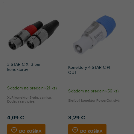
d
p
e
i
NAJLACNEJŠIE
n
s
NAJDRAHŠIE
i
p
e
r
NAJPREDÁVANEJŠIE
p
o
r
d
ABECEDNE
o
u
d
k
u
t
3 STAR C XF3 pár
Konektory 4 STAR C PF
k
o
konektorov
OUT
t
v
o
v
Skladom na predajni
(
21 ks
)
Skladom na predajni
(
56 ks
)
XLR konektor 3-pin, samica.
Sieťový konektor PowerOut sivý.
Dodáva sa v páre.
4,09 €
3,29 €
DO KOŠÍKA
DO KOŠÍKA