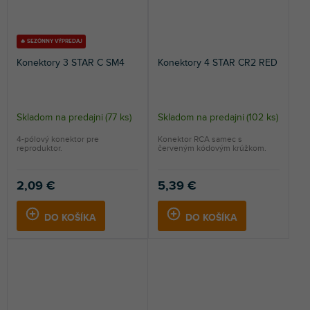
🔥 SEZÓNNY VÝPREDAJ
Konektory 3 STAR C SM4
Konektory 4 STAR CR2 RED
Skladom na predajni
(
77 ks
)
Skladom na predajni
(
102 ks
)
4-pólový konektor pre
Konektor RCA samec s
reproduktor.
červeným kódovým krúžkom.
2,09 €
5,39 €
DO KOŠÍKA
DO KOŠÍKA