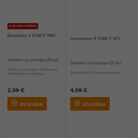
🔥 SEZÓNNY VÝPREDAJ
Konektory 3 STAR P XM3
Connectors 4 STAR C XF3
Skladom na predajni
(
18 ks
)
Skladom na predajni
(
31 ks
)
Panelový konektor XLR samec.
Zástrčka XLR 3-pólová samica.
Postriebrené kontakty.
2,09 €
4,09 €
DO KOŠÍKA
DO KOŠÍKA