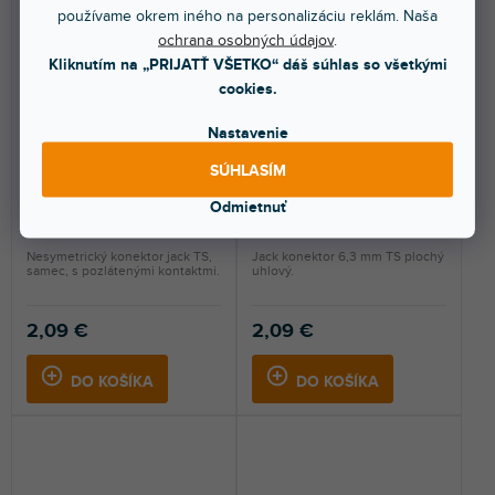
používame okrem iného na personalizáciu reklám. Naša
ochrana osobných údajov
.
Kliknutím na „PRIJATŤ VŠETKO“ dáš súhlas so všetkými
cookies.
🔥 SEZÓNNY VÝPREDAJ
🔥 SEZÓNNY VÝPREDAJ
Nastavenie
Konektory 3 STAR C JM2
Konektory 4 STAR C JM2 FL
GOLD
SÚHLASÍM
Odmietnuť
Skladom na predajni
(
13 ks
)
Skladom na predajni
(
5 ks
)
Nesymetrický konektor jack TS,
Jack konektor 6,3 mm TS plochý
samec, s pozlátenými kontaktmi.
uhlový.
2,09 €
2,09 €
DO KOŠÍKA
DO KOŠÍKA