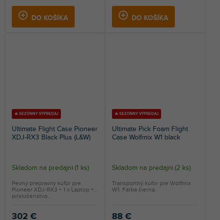
DO KOŠÍKA
DO KOŠÍKA
🔥 SEZÓNNY VÝPREDAJ
🔥 SEZÓNNY VÝPREDAJ
Ultimate Flight Case Pioneer
Ultimate Pick Foam Flight
XDJ-RX3 Black Plus (L&W)
Case Wolfmix W1 black
Skladom na predajni
(
1 ks
)
Skladom na predajni
(
2 ks
)
Pevný prepravný kufor pre
Transportný kufor pre Wolfmix
Pioneer XDJ-RX3 + 1 x Laptop +
W1. Farba čierna.
príslušenstvo.
302 €
88 €