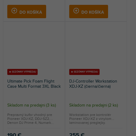
DO KOŠÍKA
DO KOŠÍKA
🔥 SEZÓNNY VÝPREDAJ
🔥 SEZÓNNY VÝPREDAJ
Ultimate Pick Foam Flight
DJ-Controller Workstation
Case Multi Format 3XL Black
XDJ-XZ (čierna/čierna)
Skladom na predajni
(
3 ks
)
Skladom na predajni
(
2 ks
)
Prepravný kufor vhodný pre
Workstation pre kontrolér
Pioneer XDJ-XZ, DDJ-SZ2,
Pioneer XDJ-XZ z vinylom
Denon DJ Prime 4, Numark...
laminovanej preglejky.
190 €
255 €