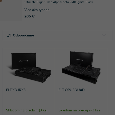
Ultimate Flight Case AlphaTheta RMX-Ignite Black
Viac ako týždeň
205 €
R
V
a
ý
Odporúčame
d
p
e
i
NAJLACNEJŠIE
n
s
NAJDRAHŠIE
i
p
e
r
NAJPREDÁVANEJŠIE
p
o
r
d
ABECEDNE
o
u
d
k
FLT-XDJRX3
FLT-OPUSQUAD
u
t
k
o
t
v
o
Skladom na predajni
(
3 ks
)
Skladom na predajni
(
3 ks
)
v