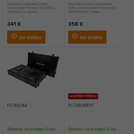
Značkový prepravný kufor.
Originálny pevný prepravný
Určený pre Pioneer XDJ-RX3.
kufor pre kontroler Pioneer DJ
Vyrobený z vysoko...
OPUS-QUAD. Farba...
341 €
358 €
DO KOŠÍKA
DO KOŠÍKA
🔥 SEZÓNNY VÝPREDAJ
FLT-XDJAZ
FLT-DDJREV7
Skladom na predajni
(
3 ks
)
Skladom na predajni
(
2 ks
)