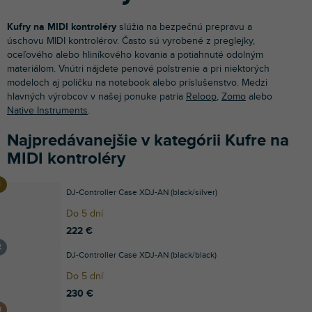
Kufry na MIDI kontroléry
slúžia na bezpečnú prepravu a
úschovu MIDI kontrolérov. Často sú vyrobené z preglejky,
oceľového alebo hliníkového kovania a potiahnuté odolným
materiálom. Vnútri nájdete penové polstrenie a pri niektorých
modeloch aj poličku na notebook alebo príslušenstvo. Medzi
hlavných výrobcov v našej ponuke patria
Reloop
,
Zomo
alebo
Native Instruments
.
Najpredávanejšie v kategórii Kufre na
MIDI kontroléry
DJ-Controller Case XDJ-AN (black/silver)
Do 5 dní
222 €
DJ-Controller Case XDJ-AN (black/black)
Do 5 dní
230 €