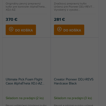
Originálny pevný prepravný
Značkový prepravný kufor.
kufor pre kontroler AlphaTheta
Určený pre Pioneer DDJ-REV7.
XDJ-AZ.
Vyrobený z vysoko...
370 €
281 €
DO KOŠÍKA
DO KOŠÍKA
Ultimate Pick Foam Flight
Creator Pioneer DDJ-REV5
Case AlphaTheta XDJ-AZ
Hardcase Black
Black
Skladom na predajni
(
2 ks
)
Skladom na predajni
(
3 ks
)
Pevný odľahčený hliníkový kufor
Pevné a odolné puzdro určené