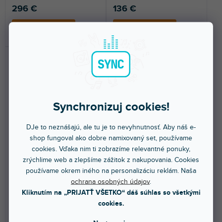
296 €
136 €
DO KOŠÍKA
DO KOŠÍKA
Synchronizuj cookies!
DJe to neznášajú, ale tu je to nevyhnutnosť. Aby náš e-
Flightcase P-DDJ-FLX10
DJ-Controller Workstation
Plus NSE
MC-4000
shop fungoval ako dobre namixovaný set, používame
cookies. Vďaka nim ti zobrazíme relevantné ponuky,
zrýchlime web a zlepšíme zážitok z nakupovania. Cookies
Skladom na predajni
(
1 ks
)
Skladom na predajni
(
1 ks
)
používame okrem iného na personalizáciu reklám. Naša
ochrana osobných údajov
.
Prepravný kufor na midikontrolér
Workstation pre kontrolér
Pioneer DDJ-FLX10. Farba
Denon MC-4000 z vinylom
Kliknutím na „PRIJATŤ VŠETKO“ dáš súhlas so všetkými
čierna.
laminovanej preglejky.
cookies.
325 €
193 €