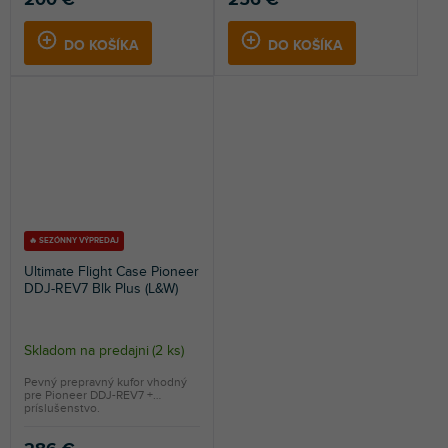
200 €
256 €
DO KOŠÍKA
DO KOŠÍKA
🔥 SEZÓNNY VÝPREDAJ
Ultimate Flight Case Pioneer
DDJ-REV7 Blk Plus (L&W)
Skladom na predajni
(
2 ks
)
Pevný prepravný kufor vhodný
pre Pioneer DDJ-REV7 +
príslušenstvo.