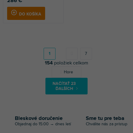
286 €
DO KOŠÍKA
S
t
r
1
7
á
154
položiek celkom
n
k
O
Hore
o
v
v
l
a
NAČÍTAŤ 23
á
n
ĎALŠÍCH
d
i
a
e
c
i
e
Bleskové doručenie
Sme tu pre teba
p
Objednaj do 15:00 → dnes letí
Chválite nás za prístup
r
v