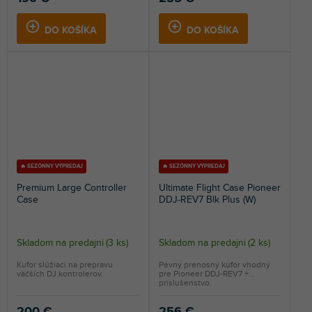
DO KOŠÍKA
DO KOŠÍKA
🔥 SEZÓNNY VÝPREDAJ
🔥 SEZÓNNY VÝPREDAJ
Premium Large Controller
Ultimate Flight Case Pioneer
Case
DDJ-REV7 Blk Plus (W)
Skladom na predajni
(
3 ks
)
Skladom na predajni
(
2 ks
)
Kufor slúžiaci na prepravu
Pevný prenosný kufor vhodný
väčších DJ kontrolerov.
pre Pioneer DDJ-REV7 +
príslušenstvo.