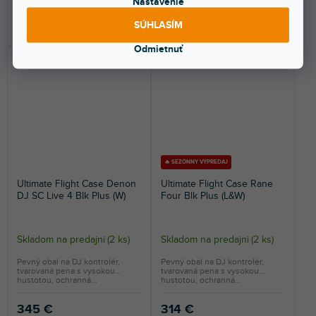
Nastavenie
DO KOŠÍKA
DO KOŠÍKA
SÚHLASÍM
Odmietnuť
🔥 SEZÓNNY VÝPREDAJ
Ultimate Flight Case Denon
Ultimate Flight Case Rane
DJ SC Live 4 Blk Plus (W)
Four Blk Plus (L&W)
Skladom na predajni
(
2 ks
)
Skladom na predajni
(
2 ks
)
Pevný obal na DJ kontrolér,
Pevný obal na DJ kontrolér,
tvarovaná pena s vysokou
tvarovaná pena s vysokou
hustotou, ochranná...
hustotou, ochranná...
345 €
314 €