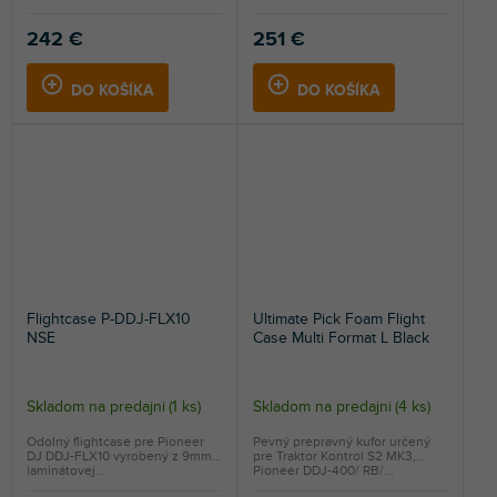
242 €
251 €
DO KOŠÍKA
DO KOŠÍKA
Flightcase P-DDJ-FLX10
Ultimate Pick Foam Flight
NSE
Case Multi Format L Black
Skladom na predajni
(
1 ks
)
Skladom na predajni
(
4 ks
)
Odolný flightcase pre Pioneer
Pevný prepravný kufor určený
DJ DDJ-FLX10 vyrobený z 9mm
pre Traktor Kontrol S2 MK3,
laminátovej...
Pioneer DDJ-400/ RB/...