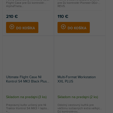
Flight Case pre DJ kontrolér
pre DJ kontrolér Pioneer DDJ-
AlphaTheta...
REV5.
210 €
110 €
DO KOŠÍKA
DO KOŠÍKA
Ultimate Flight Case NI
Multi-Format Workstation
Kontrol S4 MK3 Black Plus
XXL PLUS
(Laptop shelf)
Skladom na predajni
(
3 ks
)
Skladom na predajni
(
2 ks
)
Prepravný kufor určený pre NI
Odolný cestovný kufrík pre
Traktor Kontrol S4 MK3 + laptop
väčšinu súčasných extra veľkých
+...
DJ kontrolérov,...