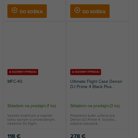
DO KOŠÍKA
DO KOŠÍKA
🔥 SEZÓNNY VÝPREDAJ
🔥 SEZÓNNY VÝPREDAJ
MFC-40
Ultimate Flight Case Denon
DJ Prime 4 Black Plus
(Kolieska)
Skladom na predajni
(
1 ks
)
Skladom na predajni
(
3 ks
)
Vysoko kvalitným a napriek
Prepravný kufor určený pre
tomu lacným a univerzálnym
Denon DJ Prime 4. Vysoko
riešením DJ flight...
odolná robustná...
118 €
278 €