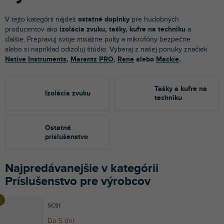
V tejto kategórii nájdeš
ostatné doplnky
pre hudobných
producentov
ako
izolácia zvuku, tašky, kufre na techniku
a
ďalšie. Prepravuj svoje mixážne pulty a mikrofóny bezpečne
alebo si napríklad odizoluj štúdio. Vyberaj z našej ponuky značiek
Native Instruments
,
Marantz PRO
,
Rane
alebo
Mackie
.
Tašky a kufre na
Izolácia zvuku
techniku
Ostatné
príslušenstvo
Najpredávanejšie v kategórii
Príslušenstvo pre výrobcov
SCS1
Do 5 dní