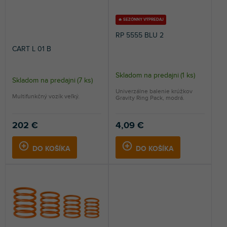
d
k
u
t
🔥 SEZÓNNY VÝPREDAJ
k
o
RP 5555 BLU 2
t
v
CART L 01 B
o
v
Skladom na predajni
(
1 ks
)
Skladom na predajni
(
7 ks
)
Priemerné
Univerzálne balenie krúžkov
hodnotenie
Multifunkčný vozík veľký.
Gravity Ring Pack, modrá.
produktu
je
202 €
4,09 €
5,0
z
5
DO KOŠÍKA
DO KOŠÍKA
hviezdičiek.