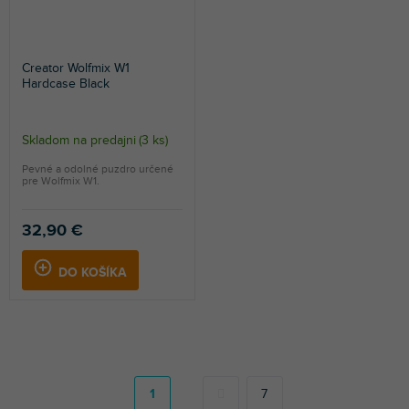
Creator Wolfmix W1
Hardcase Black
Skladom na predajni
(
3 ks
)
Pevné a odolné puzdro určené
pre Wolfmix W1.
32,90 €
DO KOŠÍKA
S
t
r
1
7
á