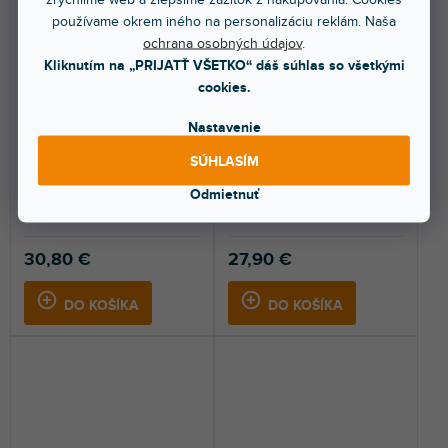
používame okrem iného na personalizáciu reklám. Naša
ochrana osobných údajov
.
🔥 SEZÓNNY VÝPREDAJ
🔥 SEZÓNNY VÝPREDAJ
Kliknutím na „PRIJATŤ VŠETKO“ dáš súhlas so všetkými
Accessories 0160 WH
BG NS 1 B
cookies.
Nastavenie
Skladom na predajni
(
6 ks
)
Skladom na predajni
(
3 ks
)
SÚHLASÍM
Acoustic Molton B1 Creme
Prepravná taška pre notový
Odmietnuť
500g/m², 300 cm Wide.
stojan.
30,80 €
27,90 €
DO KOŠÍKA
DO KOŠÍKA