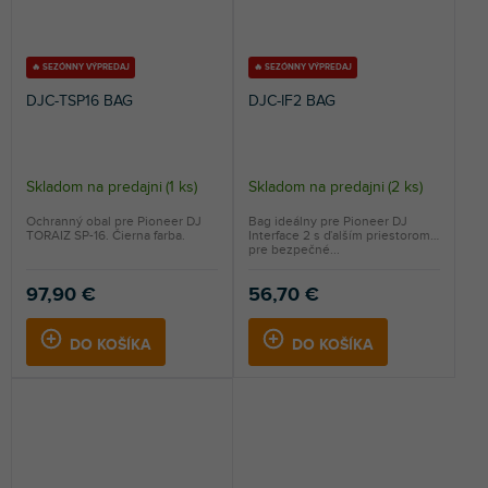
🔥 SEZÓNNY VÝPREDAJ
🔥 SEZÓNNY VÝPREDAJ
DJC-TSP16 BAG
DJC-IF2 BAG
Skladom na predajni
(
1 ks
)
Skladom na predajni
(
2 ks
)
Ochranný obal pre Pioneer DJ
Bag ideálny pre Pioneer DJ
TORAIZ SP-16. Čierna farba.
Interface 2 s ďalším priestorom
pre bezpečné...
97,90 €
56,70 €
DO KOŠÍKA
DO KOŠÍKA