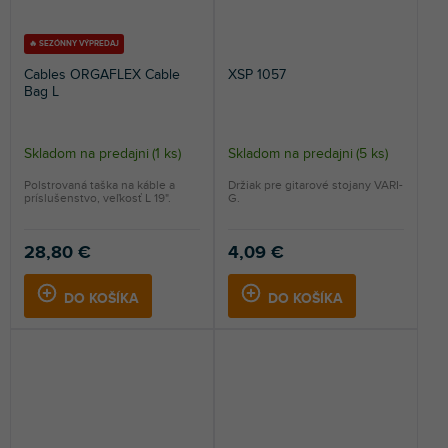
🔥 SEZÓNNY VÝPREDAJ
Cables ORGAFLEX Cable
XSP 1057
Bag L
Skladom na predajni
(
1 ks
)
Skladom na predajni
(
5 ks
)
Polstrovaná taška na káble a
Držiak pre gitarové stojany VARI-
príslušenstvo, veľkosť L 19".
G.
28,80 €
4,09 €
DO KOŠÍKA
DO KOŠÍKA