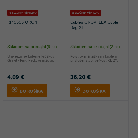
🔥 SEZÓNNY VÝPREDAJ
🔥 SEZÓNNY VÝPREDAJ
RP 5555 ORG 1
Cables ORGAFLEX Cable
Bag XL
Skladom na predajni
(
9 ks
)
Skladom na predajni
(
2 ks
)
Univerzálne balenie krúžkov
Polstrovaná taška na káble a
Gravity Ring Pack, oranžová.
príslušenstvo, veľkosť XL 21".
4,09 €
36,20 €
DO KOŠÍKA
DO KOŠÍKA