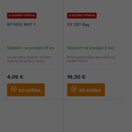
🔥 SEZÓNNY VÝPREDAJ
🔥 SEZÓNNY VÝPREDAJ
RP 5555 WHT 1
FX 300 Bag
Skladom na predajni
(
4 ks
)
Skladom na predajni
(
1 ks
)
Univerzálne balenie krúžkov
Polstrovaná taška pre efektový
Gravity Ring Pack, biela.
pedál FX300.
4,09 €
19,30 €
DO KOŠÍKA
DO KOŠÍKA