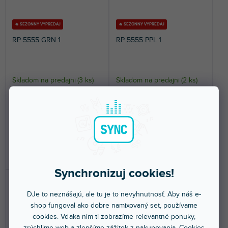
🔥 SEZÓNNY VÝPREDAJ
🔥 SEZÓNNY VÝPREDAJ
RP 5555 GRN 1
RP 5555 PPL 1
Skladom na predajni
(
3 ks
)
Skladom na predajni
(
2 ks
)
Univerzálne balenie krúžkov
Univerzálne balenie krúžkov
Gravity Ring Pack, zelená.
Gravity Ring Pack, fialová.
4,09 €
4,09 €
DO KOŠÍKA
DO KOŠÍKA
Synchronizuj cookies!
DJe to neznášajú, ale tu je to nevyhnutnosť. Aby náš e-
shop fungoval ako dobre namixovaný set, používame
cookies. Vďaka nim ti zobrazíme relevantné ponuky,
zrýchlime web a zlepšíme zážitok z nakupovania. Cookies