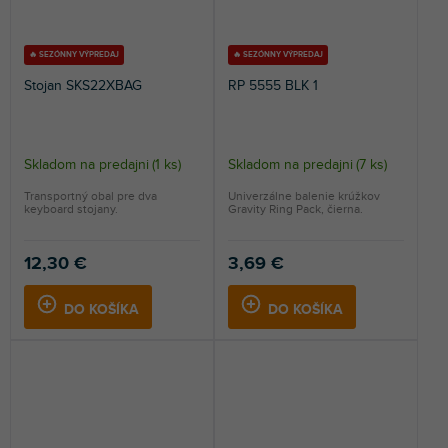
🔥 SEZÓNNY VÝPREDAJ
🔥 SEZÓNNY VÝPREDAJ
Stojan SKS22XBAG
RP 5555 BLK 1
Skladom na predajni
(
1 ks
)
Skladom na predajni
(
7 ks
)
Transportný obal pre dva
Univerzálne balenie krúžkov
keyboard stojany.
Gravity Ring Pack, čierna.
12,30 €
3,69 €
DO KOŠÍKA
DO KOŠÍKA