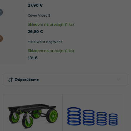
27,90 €
Cover Video S
Skladom na predajni
(
1 ks
)
26,80 €
Field Waist Bag White
Skladom na predajni
(
1 ks
)
131 €
R
V
a
ý
Odporúčame
d
p
e
i
NAJLACNEJŠIE
n
s
NAJDRAHŠIE
i
p
e
r
NAJPREDÁVANEJŠIE
p
o
r
d
ABECEDNE
o
u