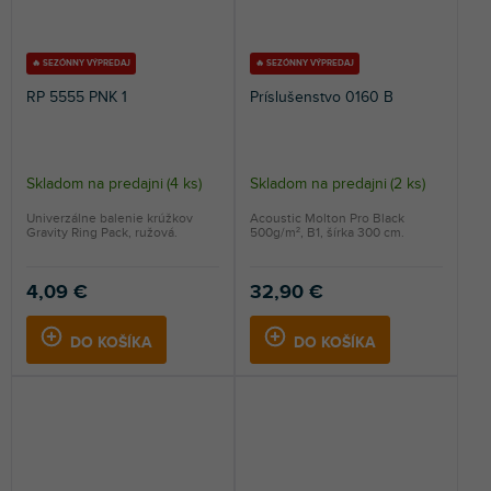
🔥 SEZÓNNY VÝPREDAJ
🔥 SEZÓNNY VÝPREDAJ
RP 5555 PNK 1
Príslušenstvo 0160 B
Skladom na predajni
(
4 ks
)
Skladom na predajni
(
2 ks
)
Univerzálne balenie krúžkov
Acoustic Molton Pro Black
Gravity Ring Pack, ružová.
500g/m², B1, šírka 300 cm.
4,09 €
32,90 €
DO KOŠÍKA
DO KOŠÍKA