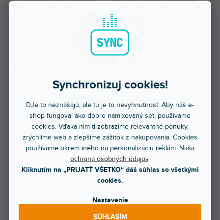
Profesionálny klubový prehrávač
Inovatívny sampler a sekvencer
s dotykovým displejom. Podpora
pre DJov. Slúži ako súčasť
MP3, Wav,...
setupu k CDJ/DJM...
1 645 €
1 522 €
DO KOŠÍKA
DO KOŠÍKA
Synchronizuj cookies!
DJe to neznášajú, ale tu je to nevyhnutnosť. Aby náš e-
shop fungoval ako dobre namixovaný set, používame
cookies. Vďaka nim ti zobrazíme relevantné ponuky,
zrýchlime web a zlepšíme zážitok z nakupovania. Cookies
používame okrem iného na personalizáciu reklám. Naša
DOPRAVA ZADARMO
ochrana osobných údajov
.
CDJ-1500X
MDJ-900
Kliknutím na „PRIJATŤ VŠETKO“ dáš súhlas so všetkými
cookies.
Nastavenie
Skladom na predajni
(
1 ks
)
Skladom na predajni
(
6 ks
)
SÚHLASÍM