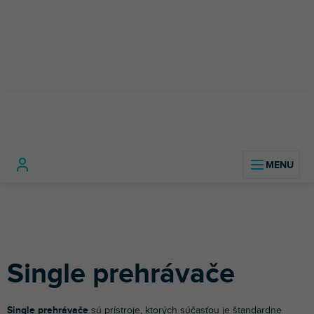
Prejsť
na
obsah
DJ
DJ
Single
Domov
technika
prehrávače
prehrávače
Single prehrávače
Single prehrávače
sú prístroje, ktorých súčasťou je štandardne