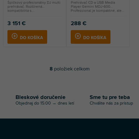
Špičkový profesionálny DJ multi
Prehrávač CD a USB Media
prehrávač. Rozšírená
Player Gemini MDJ-600
kompatibilita s...
Professional je kompaktné, ale...
3 151 €
288 €
DO KOŠÍKA
DO KOŠÍKA
8
položiek celkom
O
v
l
á
d
Bleskové doručenie
Sme tu pre teba
a
Objednaj do 15:00 → dnes letí
Chválite nás za prístup
c
i
e
p
r
Z
v
Copyright 2026
Profi-DJ
. Všetky práva vyhradené.