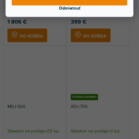
Profesionálny kompaktný DJ
Prehrávač médií Gemini MDJ-
multi prehrávač. Veľký 10,1"
900 Professional vám prinesie
Odmietnuť
dotykový displej,...
kvalitné prehrávanie...
1 806 €
399 €
DO KOŠÍKA
DO KOŠÍKA
DOPRAVA ZADARMO
MDJ-500
XDJ-700
Skladom na predajni
(
12 ks
)
Skladom na predajni
(
1 ks
)