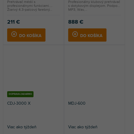
Prehrávač médií s
Profesionálny klubový prehrávač
profesionálnymi funkciami.
s dotykovým displejom. Podpora
Žiarivý 4.3-palcový farebný...
MP3, Wav,...
211 €
888 €
DO KOŠÍKA
DO KOŠÍKA
DOPRAVA ZADARMO
CDJ-3000 X
MDJ-600
Viac ako týždeň
Viac ako týždeň