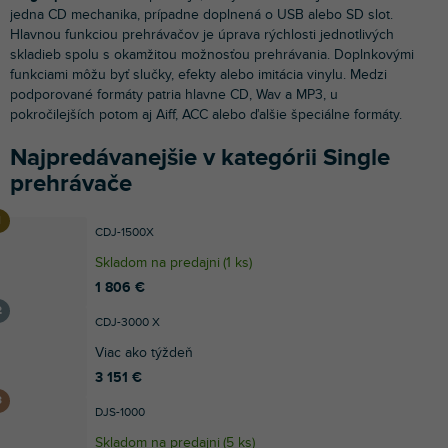
jedna CD mechanika, prípadne doplnená o USB alebo SD slot.
Hlavnou funkciou prehrávačov je úprava rýchlosti jednotlivých
skladieb spolu s okamžitou možnosťou prehrávania. Doplnkovými
funkciami môžu byť slučky, efekty alebo imitácia vinylu. Medzi
podporované formáty patria hlavne CD, Wav a MP3, u
pokročilejších potom aj Aiff, ACC alebo ďalšie špeciálne formáty.
Najpredávanejšie v kategórii Single
prehrávače
CDJ-1500X
Skladom na predajni
(
1 ks
)
1 806 €
CDJ-3000 X
Viac ako týždeň
3 151 €
DJS-1000
Skladom na predajni
(
5 ks
)