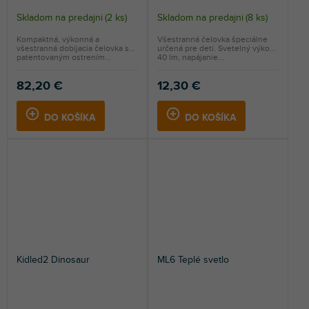
Skladom na predajni
(
2 ks
)
Skladom na predajni
(
8 ks
)
Kompaktná, výkonná a
Všestranná čelovka špeciálne
všestranná dobíjacia čelovka s
určená pre deti. Svetelný výkon
patentovaným ostrením...
40 lm, napájanie...
82,20 €
12,30 €
DO KOŠÍKA
DO KOŠÍKA
Kidled2 Dinosaur
ML6 Teplé svetlo