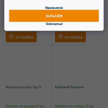
Skladom na predajni
(
2 ks
)
Skladom na predajni
(
2 ks
)
Nastavenie
Ledlenser Oranžový kužeľ
Univerzálna flexibilná dobíjacia
35,1mm. (502237).
lampa so štyrmi ľahko
SÚHLASÍM
vymeniteľnými...
Odmietnuť
8,19 €
95,30 €
DO KOŠÍKA
DO KOŠÍKA
Nylonové puzdro Typ G
Kidbeam4 Rainbow
Skladom na predajni
(
1 ks
)
Skladom na predajni
(
3 ks
)