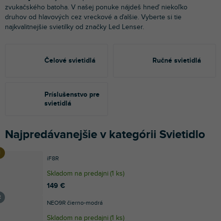
zvukačského batoha. V našej ponuke nájdeš hneď niekoľko
druhov od hlavových cez vreckové a ďalšie. Vyberte si tie
najkvalitnejšie svietilky od značky Led Lenser.
Čelové svietidlá
Ručné svietidlá
Príslušenstvo pre
svietidlá
Najpredávanejšie v kategórii Svietidlo
iF8R
Skladom na predajni
(
1 ks
)
149 €
NEO9R čierno-modrá
Skladom na predajni
(
1 ks
)