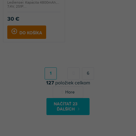
Ledlenser. Kapacita 4800mAh,
7,4V, 2S1P....
30 €
DO KOŠÍKA
S
t
r
1
6
á
127
položiek celkom
n
k
O
Hore
o
v
v
l
a
NAČÍTAŤ 23
á
n
ĎALŠÍCH
d
i
a
e
c
i