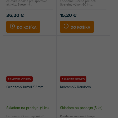
čelovka ideálna pre športové
špeciálne určená pre deti.
aktivity. Svetelný...
Svetelný výkon 60 lm,...
36,20 €
15,20 €
DO KOŠÍKA
DO KOŠÍKA
🔥 SEZÓNNY VÝPREDAJ
🔥 SEZÓNNY VÝPREDAJ
Oranžový kužeľ 53mm
Kidcamp6 Rainbow
Skladom na predajni
(
4 ks
)
Skladom na predajni
(
5 ks
)
Ledlenser Oranžový kužeľ
Praktická vrecková lampa