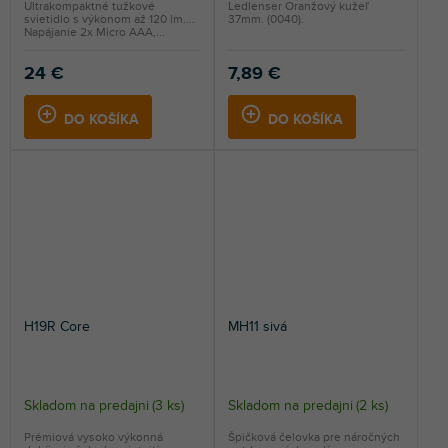
Ultrakompaktné tužkové
Ledlenser Oranžový kužeľ
svietidlo s výkonom až 120 lm.
37mm. (0040).
Napájanie 2x Micro AAA,...
24 €
7,89 €
DO KOŠÍKA
DO KOŠÍKA
H19R Core
MH11 sivá
Skladom na predajni
(
3 ks
)
Skladom na predajni
(
2 ks
)
Prémiová vysoko výkonná
Špičková čelovka pre náročných