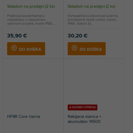
Skladom na predajni
(
2 ks
)
Skladom na predajni
(
2 ks
)
Praktická powerbanka s
Kompaktná outdoorová lucerna,
nabíjačkou v robustnom
prirodzené teplé svetlo, krytie
odolnom puzdre, krytie IP65....
IP66. Výkon až...
35,90 €
30,20 €
DO KOŠÍKA
DO KOŠÍKA
🔥 SEZÓNNY VÝPREDAJ
HF8R Core čierna
Nabíjacia stanica +
akumulátor 14500