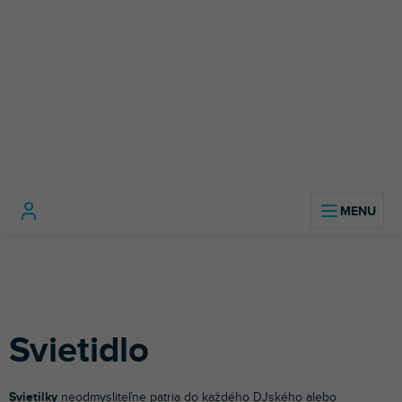
Prejsť
na
obsah
DJ
Príslušenstvo pre
Svietidl
Domov
technika
DJov
Svietidlo
Svietilky
neodmysliteľne patria do každého DJského alebo