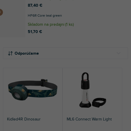
87,40 €
HF6R Core teal green
Skladom na predajni
(
1 ks
)
51,70 €
R
V
a
ý
Odporúčame
d
p
e
i
NAJLACNEJŠIE
n
s
NAJDRAHŠIE
i
p
e
r
NAJPREDÁVANEJŠIE
p
o
r
d
ABECEDNE
o
u
d
k
u
t
Kidled4R Dinosaur
ML6 Connect Warm Light
k
o
t
v