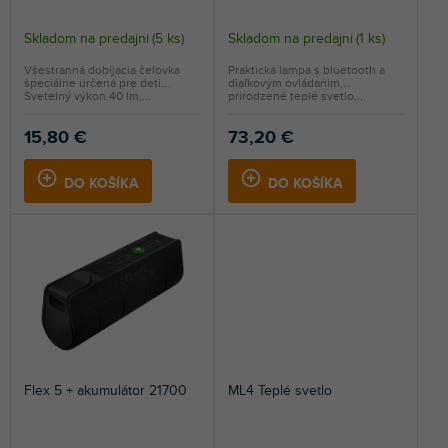
o
v
Skladom na predajni
(
5 ks
)
Skladom na predajni
(
1 ks
)
Všestranná dobíjacia čelovka
Praktická lampa s bluetooth a
špeciálne určená pre deti.
diaľkovým ovládaním,
Svetelný výkon 40 lm,...
prirodzené teplé svetlo,...
15,80 €
73,20 €
DO KOŠÍKA
DO KOŠÍKA
Flex 5 + akumulátor 21700
ML4 Teplé svetlo