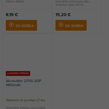
53mm. (0042).
špeciálne určená pre deti.
Svetelný výkon 60 lm,...
8,19 €
15,20 €
DO KOŠÍKA
DO KOŠÍKA
🔥 SEZÓNNY VÝPREDAJ
Akumulátor 21700 2S1P
4800mAh
Skladom na predajni
(
3 ks
)
Originálny dobíjací akumulátor