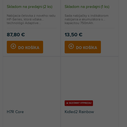
Skladom na predajni
(
2 ks
)
Skladom na predajni
(
1 ks
)
Nabíjacia čelovka z nového radu
Sada nabíjačky s indikátorom
HF-Series, ktorá vďaka
nabíjania a akumulátora s
technológii Adaptive...
kapacitou 750mAh.
87,80 €
13,50 €
DO KOŠÍKA
DO KOŠÍKA
🔥 SEZÓNNY VÝPREDAJ
H7R Core
Kidled2 Rainbow