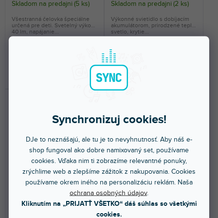
Skladom na predajni
(
5 ks
)
Skladom na predajni
(
2 ks
)
Všestranná čelovka špeciálne
Výkonné svietidlo s dobíjacím
určená pre deti. Svetelný výkon
akumulátorom, prirodzené teplé
40 lm, napájanie...
svetlo, krytie...
12,30 €
71,60 €
DO KOŠÍKA
DO KOŠÍKA
Synchronizuj cookies!
DJe to neznášajú, ale tu je to nevyhnutnosť. Aby náš e-
shop fungoval ako dobre namixovaný set, používame
cookies. Vďaka nim ti zobrazíme relevantné ponuky,
zrýchlime web a zlepšíme zážitok z nakupovania. Cookies
🔥 SEZÓNNY VÝPREDAJ
používame okrem iného na personalizáciu reklám. Naša
Oranžový kužeľ 35,1mm
Workers Friend
ochrana osobných údajov
.
Kliknutím na „PRIJATŤ VŠETKO“ dáš súhlas so všetkými
cookies.