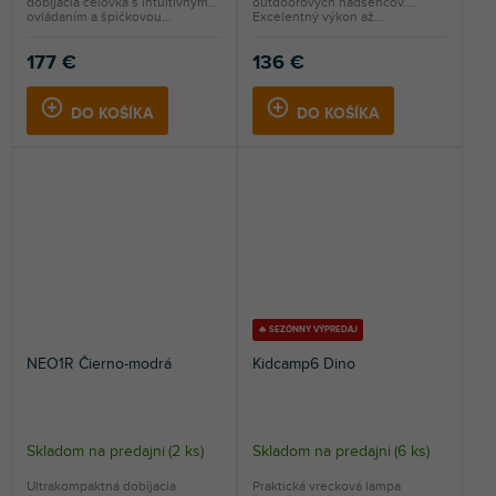
dobíjacia čelovka s intuitívnym
outdoorových nadšencov.
ovládaním a špičkovou...
Excelentný výkon až...
177 €
136 €
DO KOŠÍKA
DO KOŠÍKA
🔥 SEZÓNNY VÝPREDAJ
NEO1R Čierno-modrá
Kidcamp6 Dino
Skladom na predajni
(
2 ks
)
Skladom na predajni
(
6 ks
)
Ultrakompaktná dobíjacia
Praktická vrecková lampa