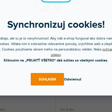
dní
Do 5 dní
cká polica na uloženie CD.
Praktická polica na uloženie CD.
Synchronizuj cookies!
60 €
67,90 €
DO KOŠÍKA
DO KOŠÍ
ášajú, ale tu je to nevyhnutnosť. Aby náš e-shop fungoval ako dobre nam
okies. Vďaka nim ti zobrazíme relevantné ponuky, zrýchlime web a zlepš
. Cookies používame okrem iného na personalizáciu reklám. Naša
ochra
údajov
.
Kliknutím na „PRIJATŤ VŠETKO“ dáš súhlas so všetkými cookies.
SÚHLASÍM
Odmietnuť
x Divider White
VS-Box Divider Black
dní
Do 5 dní