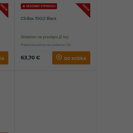
AKCIA
AKCIA
🔥 SEZÓNNY VÝPREDAJ
CS-Box 100/2 Black
Skladom na predajni
(
2 ks
)
Praktická polica na uloženie CD.
63,70 €
KA
DO KOŠÍKA