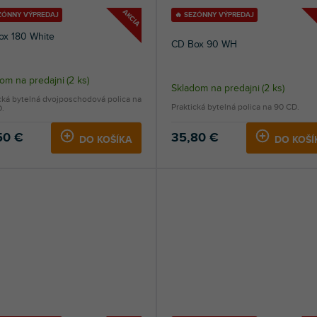
AKCIA
EZÓNNY VÝPREDAJ
🔥 SEZÓNNY VÝPREDAJ
ox 180 White
CD Box 90 WH
om na predajni
(
2 ks
)
Skladom na predajni
(
2 ks
)
cká bytelná dvojposchodová polica na
Praktická bytelná polica na 90 CD.
D.
50 €
35,80 €
DO KOŠÍKA
DO KOŠÍ