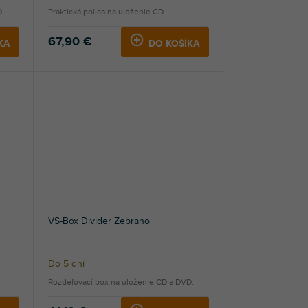
D.
Praktická polica na uloženie CD.
67,90 €
KA
DO KOŠÍKA
VS-Box Divider Zebrano
Do 5 dní
Rozdeľovací box na uloženie CD a DVD.