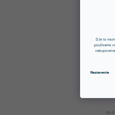
Do 5 
Prakti
94,
DJe to nezn
používame co
nakupovania
Nastavenie
VS-Bo
Do 5 