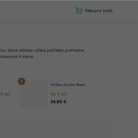
Nákupný košík
čov, ktoré môžete vďaka poličkám prehľadne
ostavenie k stene.
VS-Box Divider Black
(
1 ks
)
Do 5 dní
34,90 €