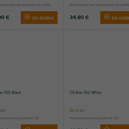
ľovací box na uloženie CD a DVD.
Rozdeľovací box na uloženie CD a DV
90 €
34,90 €
DO KOŠÍKA
DO KOŠÍ
x 100 Black
CS-Box 100 White
dní
Do 5 dní
cká polica na uloženie CD.
Praktická polica na uloženie CD.