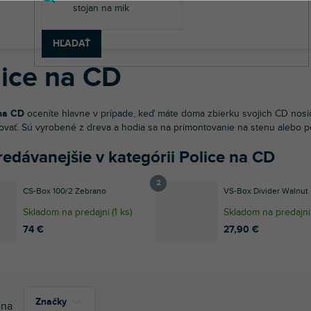
v
 technika
DJ prehrávače
Police na CD
HĽADAŤ
lice na CD
 na CD
oceníte hlavne v prípade, keď máte doma zbierku svojich CD nosi
ovať. Sú vyrobené z dreva a hodia sa na primontovanie na stenu alebo p
edávanejšie v kategórii Police na CD
CS-Box 100/2 Zebrano
VS-Box Divider Walnut
Skladom na predajni
(
1 ks
)
Skladom na predajni
74 €
27,90 €
Značky
na