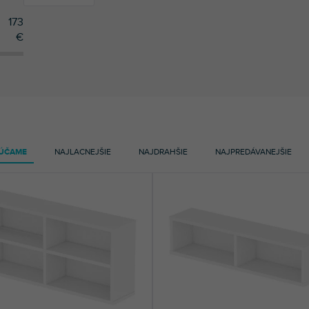
173
€
3
Glorious
13
Zomo
ÚČAME
NAJLACNEJŠIE
NAJDRAHŠIE
NAJPREDÁVANEJŠIE