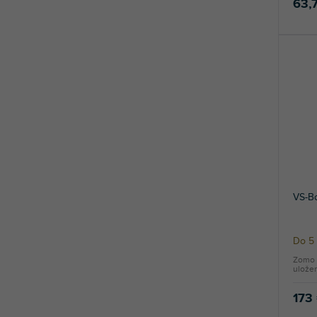
63,
VS-Bo
Do 5 
Zomo 
uložen
173