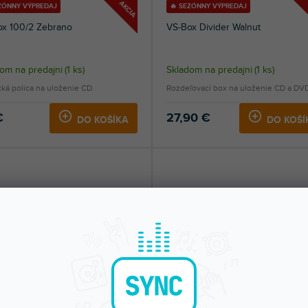
AKCIA
EZÓNNY VÝPREDAJ
🔥 SEZÓNNY VÝPREDAJ
ox 100/2 Zebrano
VS-Box Divider Walnut
om na predajni
(
1 ks
)
Skladom na predajni
(
1 ks
)
cká polica na uloženie CD.
Rozdeľovací box na uloženie CD a DV
€
27,90 €
DO KOŠÍKA
DO KOŠÍ
x 100/2 White
CS-Box 100 Zebrano