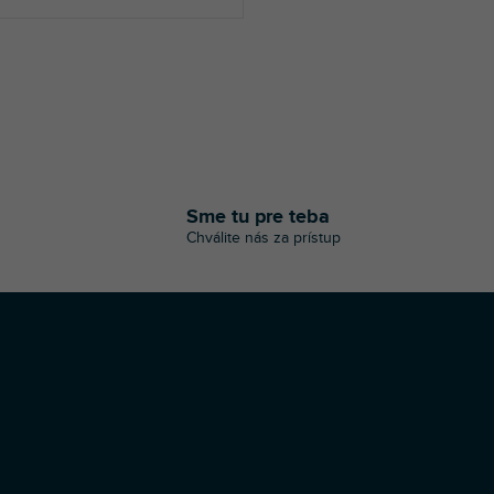
O
v
l
á
Sme tu pre teba
d
Chválite nás za prístup
a
c
i
e
p
r
v
k
y
v
ý
p
i