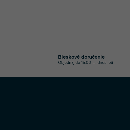
Bleskové doručenie
Objednaj do 15:00 → dnes letí
Z
á
p
ä