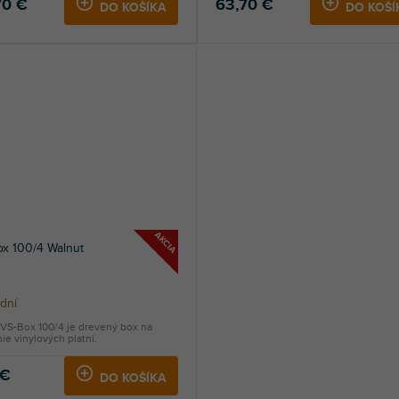
70 €
63,70 €
DO KOŠÍKA
DO KOŠÍ
AKCIA
x 100/4 Walnut
dní
VS-Box 100/4 je drevený box na
ie vinylových platní.
 €
DO KOŠÍKA