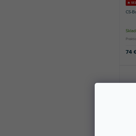
🔥 S
CS-B
Sklad
Prakti
74 
CS-Bo