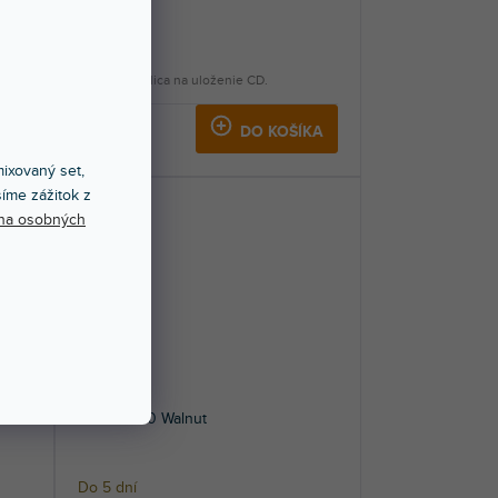
Do 5 dní
Praktická polica na uloženie CD.
107 €
KA
DO KOŠÍKA
ixovaný set,
íme zážitok z
na osobných
CS-Box 100 Walnut
Do 5 dní