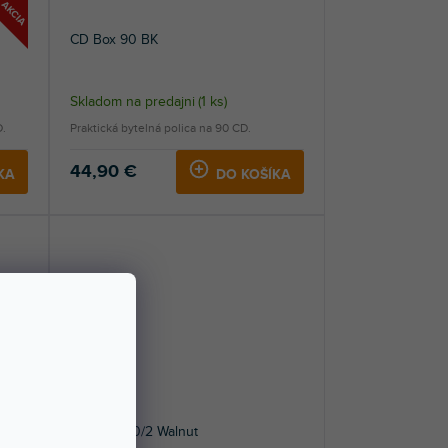
AKCIA
CD Box 90 BK
Skladom na predajni
(
1 ks
)
D.
Praktická bytelná polica na 90 CD.
44,90 €
KA
DO KOŠÍKA
CS-Box 100/2 Walnut