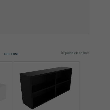
16
položiek celkom
ABECEDNE