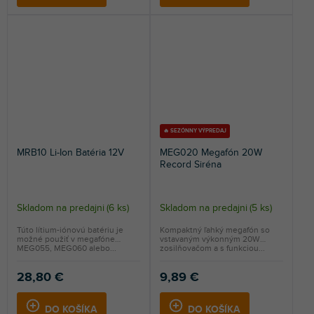
🔥 SEZÓNNY VÝPREDAJ
MRB10 Li-Ion Batéria 12V
MEG020 Megafón 20W
Record Siréna
Skladom na predajni
(
6 ks
)
Skladom na predajni
(
5 ks
)
Túto lítium-iónovú batériu je
Kompaktný ľahký megafón so
možné použiť v megafóne
vstavaným výkonným 20W
MEG055, MEG060 alebo...
zosilňovačom a s funkciou...
28,80 €
9,89 €
DO KOŠÍKA
DO KOŠÍKA