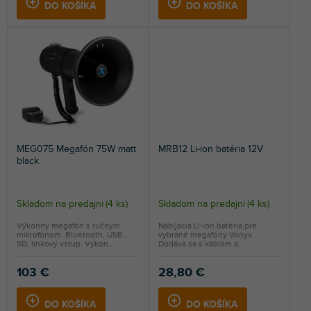
DO KOŠÍKA
DO KOŠÍKA
MEG075 Megafón 75W matt
MRB12 Li-ion batéria 12V
black
Skladom na predajni
(
4 ks
)
Skladom na predajni
(
4 ks
)
Výkonný megafón s ručným
Nabíjacia Li-ion batéria pre
mikrofónom. Bluetooth, USB,
vybrané megafóny Vonyx.
SD, linkový vstup. Výkon...
Dodáva sa s káblom a...
103 €
28,80 €
DO KOŠÍKA
DO KOŠÍKA