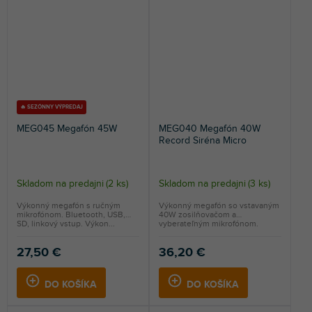
🔥 SEZÓNNY VÝPREDAJ
MEG045 Megafón 45W
MEG040 Megafón 40W
Record Siréna Micro
Skladom na predajni
(
2 ks
)
Skladom na predajni
(
3 ks
)
Výkonný megafón s ručným
Výkonný megafón so vstavaným
mikrofónom. Bluetooth, USB,
40W zosilňovačom a
SD, linkový vstup. Výkon...
vyberateľným mikrofónom.
27,50 €
36,20 €
DO KOŠÍKA
DO KOŠÍKA