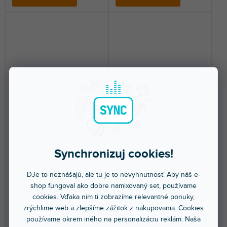
MRB04 Li-ion batéria 5V
MEG025 Megafón 25W
Skladom na predajni
(
4 ks
)
Skladom na predajni
(
3 ks
)
Priemerné
Synchronizuj cookies!
hodnotenie
Nabíjacia Li-ion batéria pre
Výkonný megafón s bluetooth,
megafón Vonyx MEG025.
USB a micro SD. Výkon (max)
produktu
Dodáva sa s dobíjacím USB...
25W.
DJe to neznášajú, ale tu je to nevyhnutnosť. Aby náš e-
je
shop fungoval ako dobre namixovaný set, používame
4,0
11,50 €
30 €
cookies. Vďaka nim ti zobrazíme relevantné ponuky,
z
zrýchlime web a zlepšíme zážitok z nakupovania. Cookies
5
DO KOŠÍKA
DO KOŠÍKA
používame okrem iného na personalizáciu reklám. Naša
hviezdičiek.