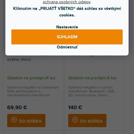
ochrana osobných údajov
.
Kliknutím na „PRIJATŤ VŠETKO“ dáš súhlas so všetkými
cookies.
Nastavenie
SÚHLASÍM
Odmietnuť
MEG060 60W USB/SD,
MEG120 Megafón 120W
siréna, micro
Skladom na predajni
(
4 ks
)
Skladom na predajni
(
4 ks
)
Výkonný megafón so vstavaným
Výkonný megafón s ručným
60W zosilňovačom s
mikrofónom. Bluetooth, USB,
odnímateľným mikrofónom
SD, linkový vstup. Výkon...
proti...
69,90 €
140 €
DO KOŠÍKA
DO KOŠÍKA