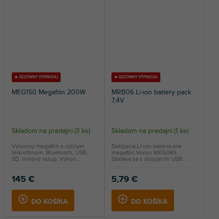
🔥 SEZÓNNY VÝPREDAJ
🔥 SEZÓNNY VÝPREDAJ
MEG150 Megafón 200W
MRB06 Li-ion battery pack
7,4V
Skladom na predajni
(
3 ks
)
Skladom na predajni
(
1 ks
)
Výkonný megafón s ručným
Dobíjacia Li-ion batéria pre
mikrofónom. Bluetooth, USB,
megafón Vonyx MEG045.
SD, linkový vstup. Výkon...
Dodáva sa s dobíjacím USB...
145 €
5,79 €
DO KOŠÍKA
DO KOŠÍKA