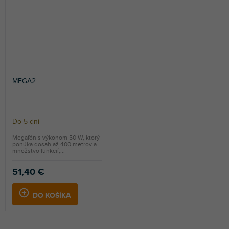
MEGA2
Do 5 dní
Megafón s výkonom 50 W, ktorý
ponúka dosah až 400 metrov a
množstvo funkcií,...
51,40 €
DO KOŠÍKA