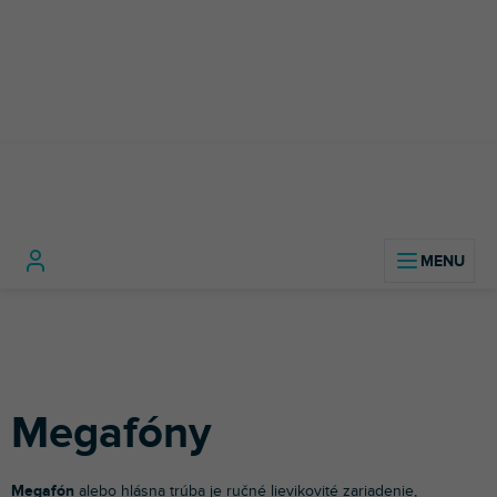
Prejsť
na
obsah
Domov
Zvuková technika
Megafóny
Megafóny
Megafón
alebo hlásna trúba je ručné lievikovité zariadenie,