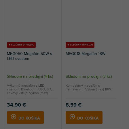
🔥 SEZÓNNY VÝPREDAJ
🔥 SEZÓNNY VÝPREDAJ
MEG050 Megafón 50W s
MEG018 Megafón 18W
LED svetlom
Skladom na predajni
(
4 ks
)
Skladom na predajni
(
3 ks
)
Výkonný megafón s LED
Kompaktný megafón s
svetlom. Bluetooth, USB, SD,
nahrávaním. Výkon (max) 18W.
linkový vstup. Výkon (max)...
34,90 €
8,59 €
DO KOŠÍKA
DO KOŠÍKA