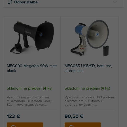
a
ý
Odporúčame
d
p
e
i
NAJLACNEJŠIE
n
s
NAJDRAHŠIE
i
p
e
r
NAJPREDÁVANEJŠIE
p
o
r
d
ABECEDNE
o
u
d
k
u
t
MEG090 Megafón 90W matt
MEG065 USB/SD, batt, rec,
k
o
black
siréna, mic
t
v
o
v
Skladom na predajni
(
4 ks
)
Skladom na predajni
(
4 ks
)
Výkonný megafón s ručným
Výkonný megafón s USB portom
mikrofónom. Bluetooth, USB,
a slotom pre SD, lítiovou
SD, linkový vstup. Výkon...
batériou, ovládacím...
123 €
90,50 €