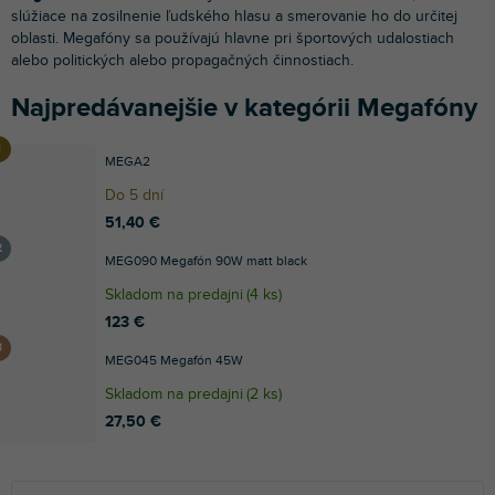
slúžiace na zosilnenie ľudského hlasu a smerovanie ho do určitej
oblasti. Megafóny sa používajú hlavne pri športových udalostiach
alebo politických alebo propagačných činnostiach.
Najpredávanejšie v kategórii Megafóny
MEGA2
Do 5 dní
51,40 €
MEG090 Megafón 90W matt black
Skladom na predajni
(
4 ks
)
123 €
MEG045 Megafón 45W
Skladom na predajni
(
2 ks
)
27,50 €
R
V