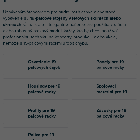
Uznávaným štandardom pre audio, rozhlasové a eventové
vybavenie sú
19-palcové stojany v letových skriniach alebo
skriniach
. Či už ide o inteligentné riešenie pre použitie v štúdiu
alebo robustný rackový modul, každý, kto by chcel používať
profesionálnu techniku na koncerty, produkciu alebo akcie,
nemôže s 19-palcovými rackmi urobiť chybu.
Osvetlenie 19
Panely pre 19
palcových čajok
palcové racky
Housingy pre 19
Spojovací
palcové racky
materiál pre 19
palcové racky
Profily pre 19
Zásuvky pre 19
palcové racky
palcové racky
Polica pre 19