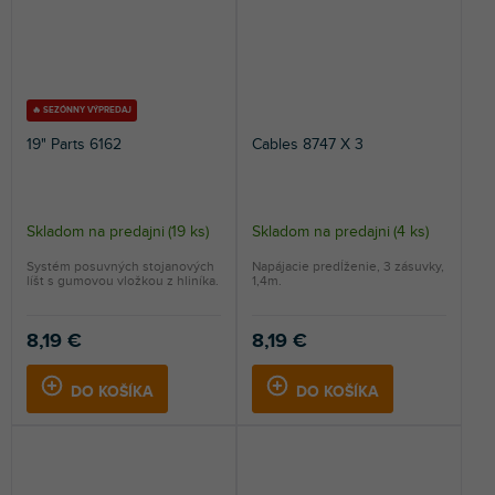
🔥 SEZÓNNY VÝPREDAJ
19" Parts 6162
Cables 8747 X 3
Skladom na predajni
(
19 ks
)
Skladom na predajni
(
4 ks
)
Systém posuvných stojanových
Napájacie predĺženie, 3 zásuvky,
líšt s gumovou vložkou z hliníka.
1,4m.
8,19 €
8,19 €
DO KOŠÍKA
DO KOŠÍKA