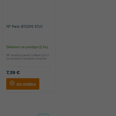
19" Parts 872205 STLV
Skladom na predajni
(
2 ks
)
19" oceľový panel U-Rack 0,5 U
so zvislými vetracími otvormi.
7,39 €
DO KOŠÍKA
S
t