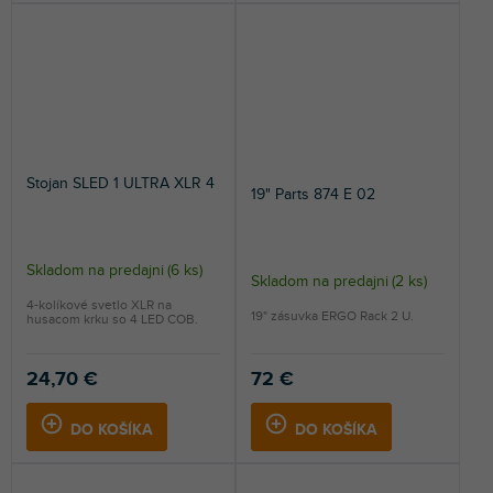
Stojan SLED 1 ULTRA XLR 4
19" Parts 874 E 02
Skladom na predajni
(
6 ks
)
Skladom na predajni
(
2 ks
)
4-kolíkové svetlo XLR na
19" zásuvka ERGO Rack 2 U.
husacom krku so 4 LED COB.
24,70 €
72 €
DO KOŠÍKA
DO KOŠÍKA