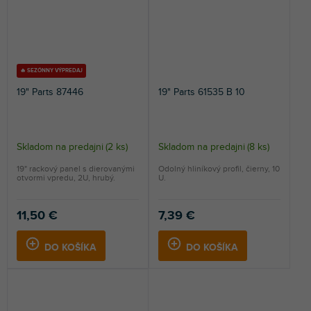
🔥 SEZÓNNY VÝPREDAJ
19" Parts 87446
19" Parts 61535 B 10
Skladom na predajni
(
2 ks
)
Skladom na predajni
(
8 ks
)
19" rackový panel s dierovanými
Odolný hliníkový profil, čierny, 10
otvormi vpredu, 2U, hrubý.
U.
11,50 €
7,39 €
DO KOŠÍKA
DO KOŠÍKA