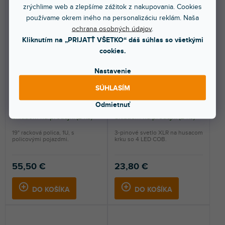
zrýchlime web a zlepšíme zážitok z nakupovania. Cookies
používame okrem iného na personalizáciu reklám. Naša
ochrana osobných údajov
.
Kliknutím na „PRIJATŤ VŠETKO“ dáš súhlas so všetkými
cookies.
Nastavenie
19" Parts 87556
Stojany SLED 1 ULTRA XLR
3
SÚHLASÍM
Odmietnuť
Skladom na predajni
(
2 ks
)
Skladom na predajni
(
2 ks
)
19" racková polica, 1U, s
3-pinové svetlo XLR na husacom
policovými pojazdmi.
krku so 4 LED COB.
55,50 €
23,80 €
DO KOŠÍKA
DO KOŠÍKA