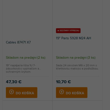
🔥 SEZÓNNY VÝPREDAJ
19" Parts 5928 M24 AH
Cables 87471 X7
Skladom na predajni
(
2 ks
)
Skladom na predajni
(
3 ks
)
Priemerné
hodnotenie
19" napájacia lišta 1U 7-
Sada 24 skrutiek M6 x 20 mm s
zásuvková s vypínačom a
klietkovou maticou a podložkou.
produktu
ochranným krytom.
je
5,0
47,30 €
10,70 €
z
5
DO KOŠÍKA
DO KOŠÍKA
hviezdičiek.