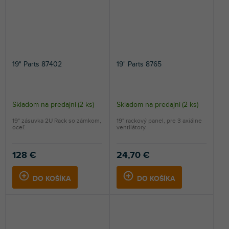
19" Parts 87402
19" Parts 8765
Skladom na predajni
(
2 ks
)
Skladom na predajni
(
2 ks
)
19" zásuvka 2U Rack so zámkom,
19" rackový panel, pre 3 axiálne
oceľ.
ventilátory.
128 €
24,70 €
DO KOŠÍKA
DO KOŠÍKA