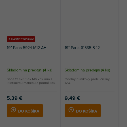
🔥 SEZÓNNY VÝPREDAJ
19" Parts 5924 M12 AH
19" Parts 61535 B 12
Skladom na predajni
(
4 ks
)
Skladom na predajni
(
4 ks
)
Sada 12 skrutiek M6 x 12 mm s
Odolný hliníkový profil, čierny,
klietkovou maticou a podložkou.
12U.
5,39 €
9,49 €
DO KOŠÍKA
DO KOŠÍKA