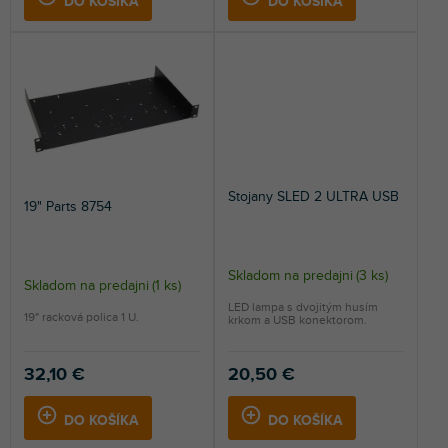
DO KOŠÍKA
DO KOŠÍKA
Stojany SLED 2 ULTRA USB
19" Parts 8754
Skladom na predajni
(
3 ks
)
Skladom na predajni
(
1 ks
)
LED lampa s dvojitým husím
19" racková polica 1 U.
krkom a USB konektorom.
32,10 €
20,50 €
DO KOŠÍKA
DO KOŠÍKA