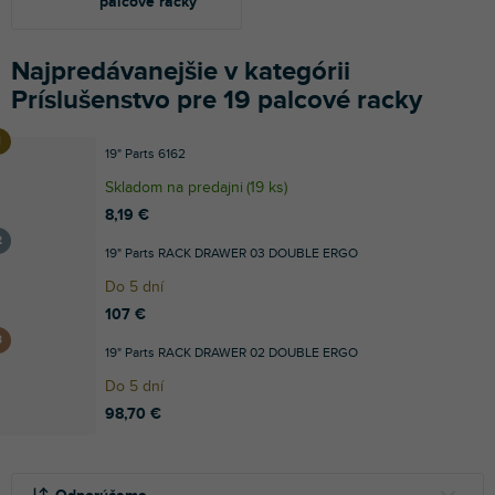
palcové racky
Najpredávanejšie v kategórii
Príslušenstvo pre 19 palcové racky
19" Parts 6162
Skladom na predajni
(
19 ks
)
8,19 €
19" Parts RACK DRAWER 03 DOUBLE ERGO
Do 5 dní
107 €
19" Parts RACK DRAWER 02 DOUBLE ERGO
Do 5 dní
98,70 €
R
V
a
ý