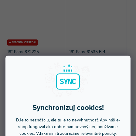
🔥 SEZÓNNY VÝPREDAJ
19" Parts 872225
19" Parts 61535 B 4
Skladom na predajni
(
1 ks
)
Skladom na predajni
(
2 ks
)
19" rackový panel v tvare
Odolný hliníkový profil, čierny,
písmena U 16 zásuviek 1U s
4U.
vyväzovacou lištou.
6,19 €
5,39 €
Synchronizuj cookies!
DO KOŠÍKA
DO KOŠÍKA
DJe to neznášajú, ale tu je to nevyhnutnosť. Aby náš e-
shop fungoval ako dobre namixovaný set, používame
cookies. Vďaka nim ti zobrazíme relevantné ponuky,