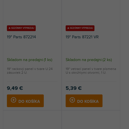
🔥 SEZÓNNY VÝPREDAJ
🔥 SEZÓNNY VÝPREDAJ
19" Parts 872214
19" Parts 87221 VR
Skladom na predajni
(
1 ks
)
Skladom na predajni
(
2 ks
)
19" rackový panel v tvare U 24
19" vetrací panel v tvare písmena
zásuviek 2 U.
U s okrúhlymi otvormi, 1 U.
9,49 €
5,39 €
DO KOŠÍKA
DO KOŠÍKA