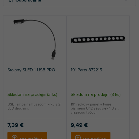
Odporúčame
d
p
e
i
NAJLACNEJŠIE
n
s
NAJDRAHŠIE
i
p
e
r
NAJPREDÁVANEJŠIE
p
o
r
d
ABECEDNE
o
u
d
k
u
t
Stojany SLED 1 USB PRO
19" Parts 872215
k
o
t
v
o
v
Skladom na predajni
(
3 ks
)
Skladom na predajni
(
8 ks
)
USB lampa na husacom krku s 2
19" rackový panel v tvare
LED diódami.
písmena U 12 zásuviek 1 U s
viazacou tyčou.
7,39 €
9,49 €