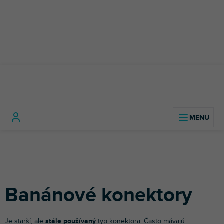
Prejsť
na
obsah
Káble, konektory a
Banánové
Domov
redukcie
Konektory
konektory
Banánové konektory
Je starší, ale
stále používaný
typ konektora. Často mávajú