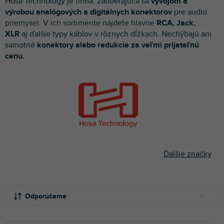
Hosa Technology je firma, zaoberajúca sa
vývojom a
p
výrobou analógových a digitálnych konektorov
pre audio
r
priemysel. V ich sortimente nájdete hlavne
RCA, Jack,
o
XLR
aj ďalšie typy káblov v rôznych dĺžkach. Nechýbajú ani
d
samotné
konektory alebo redukcie za veľmi prijateľnú
u
cenu.
k
t
o
v
Ďalšie značky
R
a
Odporúčame
d
e
NAJLACNEJŠIE