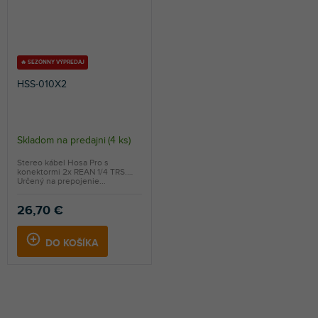
🔥 SEZÓNNY VÝPREDAJ
HSS-010X2
Skladom na predajni
(
4 ks
)
Stereo kábel Hosa Pro s
konektormi 2x REAN 1/4 TRS.
Určený na prepojenie...
26,70 €
DO KOŠÍKA
S