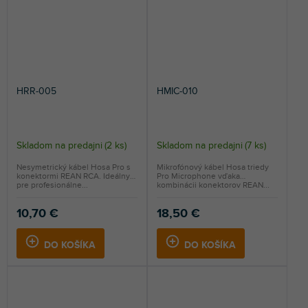
HRR-005
HMIC-010
Skladom na predajni
(
2 ks
)
Skladom na predajni
(
7 ks
)
Nesymetrický kábel Hosa Pro s
Mikrofónový kábel Hosa triedy
konektormi REAN RCA. Ideálny
Pro Microphone vďaka
pre profesionálne...
kombinácii konektorov REAN...
10,70 €
18,50 €
DO KOŠÍKA
DO KOŠÍKA