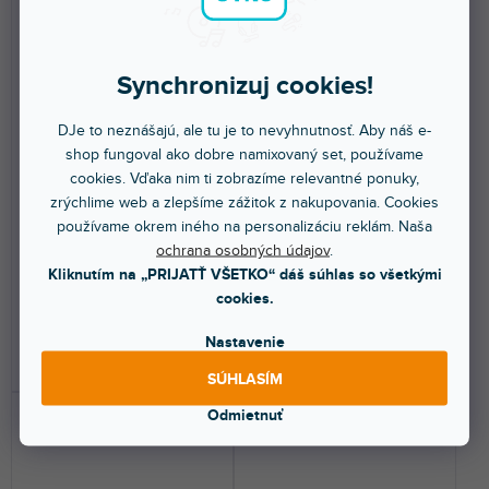
Synchronizuj cookies!
HPR-005
HXS-010
DJe to neznášajú, ale tu je to nevyhnutnosť. Aby náš e-
shop fungoval ako dobre namixovaný set, používame
cookies. Vďaka nim ti zobrazíme relevantné ponuky,
Skladom na predajni
(
7 ks
)
Skladom na predajni
(
7 ks
)
zrýchlime web a zlepšíme zážitok z nakupovania. Cookies
používame okrem iného na personalizáciu reklám. Naša
Nesymetrický kábel Hosa Pro s
Symetrický kábel Hosa Pro s
ochrana osobných údajov
.
konektormi REAN 1/4 TS / RCA.
konektormi REAN XLR3F / 1/4
Ideálny pre...
TRS. Určený pre...
Kliknutím na „PRIJATŤ VŠETKO“ dáš súhlas so všetkými
cookies.
9,49 €
12,80 €
Nastavenie
DO KOŠÍKA
DO KOŠÍKA
SÚHLASÍM
Odmietnuť