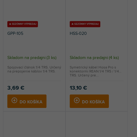
🔥 SEZÓNNY VÝPREDAJ
🔥 SEZÓNNY VÝPREDAJ
GPP-105
HSS-020
Skladom na predajni
(
3 ks
)
Skladom na predajni
(
4 ks
)
Spojovací článok 1/4 TRS. Určený
Symetrický kábel Hosa Pro s
na prepojenie káblov 1/4 TRS.
konektormi REAN 1/4 TRS / 1/4
TRS. Určený pre...
3,69 €
13,10 €
DO KOŠÍKA
DO KOŠÍKA