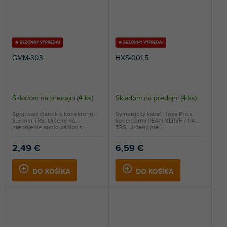
🔥 SEZÓNNY VÝPREDAJ
🔥 SEZÓNNY VÝPREDAJ
GMM-303
HXS-001.5
Skladom na predajni
(
4 ks
)
Skladom na predajni
(
4 ks
)
Spojovací článok s konektormi
Symetrický kábel Hosa Pro s
3.5 mm TRS. Určený na
konektormi REAN XLR3F / 1/4
prepojenie audio káblov s...
TRS. Určený pre...
2,49 €
6,59 €
DO KOŠÍKA
DO KOŠÍKA