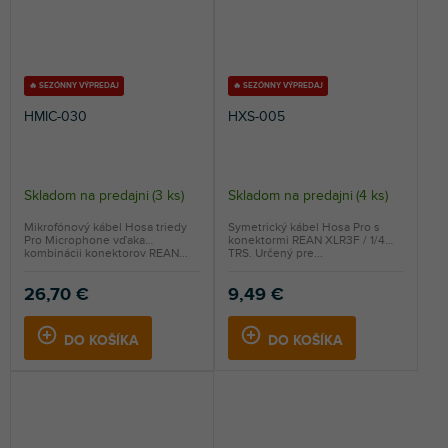
🔥 SEZÓNNY VÝPREDAJ
🔥 SEZÓNNY VÝPREDAJ
HMIC-030
HXS-005
Skladom na predajni
(
3 ks
)
Skladom na predajni
(
4 ks
)
Mikrofónový kábel Hosa triedy
Symetrický kábel Hosa Pro s
Pro Microphone vďaka
konektormi REAN XLR3F / 1/4
kombinácii konektorov REAN...
TRS. Určený pre...
26,70 €
9,49 €
DO KOŠÍKA
DO KOŠÍKA