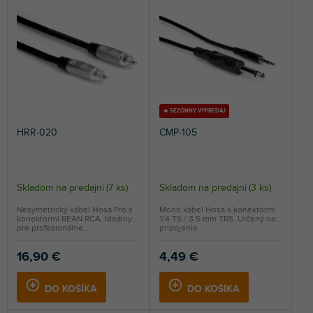
n
NAJDRAHŠIE
i
e
NAJPREDÁVANEJŠIE
p
r
ABECEDNE
o
d
u
🔥 SEZÓNNY VÝPREDAJ
k
HRR-020
CMP-105
t
o
v
Skladom na predajni
(
7 ks
)
Skladom na predajni
(
3 ks
)
Nesymetrický kábel Hosa Pro s
Mono kábel Hosa s konektormi
konektormi REAN RCA. Ideálny
1/4 TS / 3.5 mm TRS. Určený na
pre profesionálne...
pripojenie...
16,90 €
4,49 €
DO KOŠÍKA
DO KOŠÍKA