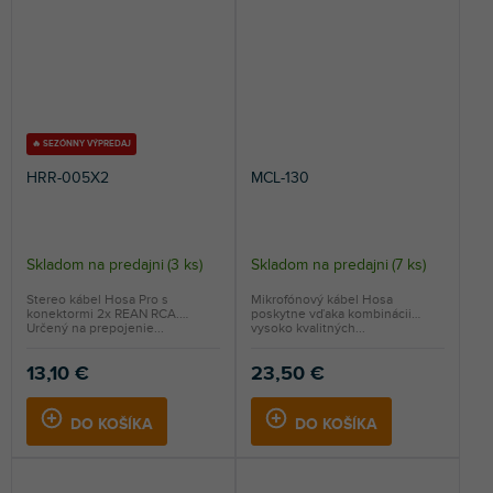
🔥 SEZÓNNY VÝPREDAJ
HRR-005X2
MCL-130
Skladom na predajni
(
3 ks
)
Skladom na predajni
(
7 ks
)
Stereo kábel Hosa Pro s
Mikrofónový kábel Hosa
konektormi 2x REAN RCA.
poskytne vďaka kombinácii
Určený na prepojenie...
vysoko kvalitných...
13,10 €
23,50 €
DO KOŠÍKA
DO KOŠÍKA