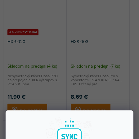
🔥 SEZÓNNY VÝPREDAJ
HXR-020
HXS-003
Skladom na predajni
(
4 ks
)
Skladom na predajni
(
7 ks
)
Nesymetrický kábel Hosa PRO
Symetrický kábel Hosa Pro s
na prepojenie XLR výstupov s
konektormi REAN XLR3F / 1/4
RCA vstupmi....
TRS. Určený pre...
11,90 €
8,69 €
DO KOŠÍKA
DO KOŠÍKA