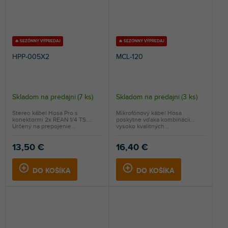
🔥 SEZÓNNY VÝPREDAJ
🔥 SEZÓNNY VÝPREDAJ
HPP-005X2
MCL-120
Skladom na predajni
(
7 ks
)
Skladom na predajni
(
3 ks
)
Stereo kábel Hosa Pro s
Mikrofónový kábel Hosa
konektormi 2x REAN 1/4 TS.
poskytne vďaka kombinácii
Určený na prepojenie...
vysoko kvalitných...
13,50 €
16,40 €
DO KOŠÍKA
DO KOŠÍKA