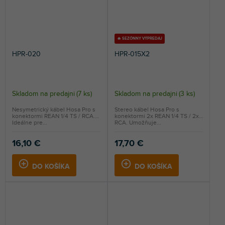
🔥 SEZÓNNY VÝPREDAJ
HPR-020
HPR-015X2
Skladom na predajni
(
7 ks
)
Skladom na predajni
(
3 ks
)
Nesymetrický kábel Hosa Pro s
Stereo kábel Hosa Pro s
konektormi REAN 1/4 TS / RCA.
konektormi 2x REAN 1/4 TS / 2x
Ideálne pre...
RCA. Umožňuje...
16,10 €
17,70 €
DO KOŠÍKA
DO KOŠÍKA