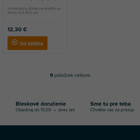
Univerzálny držiak na telefón so
šírkou 5,5-10,5 cm.
12,30 €
DO KOŠÍKA
9
položiek celkom
O
v
l
á
d
Bleskové doručenie
Sme tu pre teba
a
Objednaj do 15:00 → dnes letí
Chválite nás za prístup
c
i
e
p
r