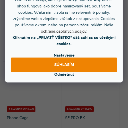
shop fungoval ako dobre namixovaný set, používame
Skladom na predajni
(
2 ks
)
Skladom na predajni
(
2 ks
)
cookies. Vďaka nim ti zobrazíme relevantné ponuky,
zrýchlime web a zlepšíme zážitok z nakupovania. Cookies
Sada kompaktného
TwistGrip je prvotriedny
používame okrem iného na personalizáciu reklám. Naša
príslušenstva vhodná na
univerzálny držiak na smartfóny,
natáčanie videí, podcastov a
normalizované...
ochrana osobných údajov
.
vlogov.
Kliknutím na „PRIJATŤ VŠETKO“ dáš súhlas so všetkými
37 €
45,20 €
cookies.
DO KOŠÍKA
DO KOŠÍKA
Nastavenie
SÚHLASÍM
Odmietnuť
🔥 SEZÓNNY VÝPREDAJ
🔥 SEZÓNNY VÝPREDAJ
Phone Cage
SF-PRO-BK