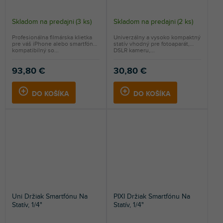
Skladom na predajni
(
3 ks
)
Skladom na predajni
(
2 ks
)
Profesionálna filmárska klietka
Univerzálny a vysoko kompaktný
pre váš iPhone alebo smartfón
statív vhodný pre fotoaparát,
kompatibilný so...
DSLR kameru,...
93,80 €
30,80 €
DO KOŠÍKA
DO KOŠÍKA
Uni Držiak Smartfónu Na
PIXI Držiak Smartfónu Na
Statív, 1/4"
Statív, 1/4"