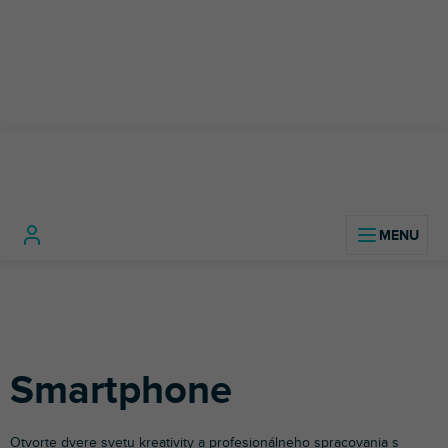
Prejsť
na
obsah
Domov
Foto a video technika
Statívy
Smartphon
Smartphone
Otvorte dvere svetu kreativity a profesionálneho spracovania s