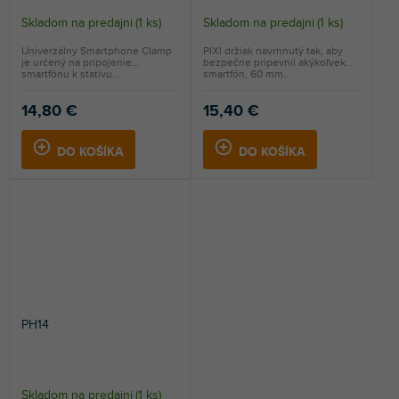
Skladom na predajni
(
1 ks
)
Skladom na predajni
(
1 ks
)
Univerzálny Smartphone Clamp
PIXI držiak navrhnutý tak, aby
je určený na pripojenie
bezpečne pripevnil akýkoľvek
smartfónu k statívu...
smartfón, 60 mm...
14,80 €
15,40 €
DO KOŠÍKA
DO KOŠÍKA
PH14
Skladom na predajni
(
1 ks
)