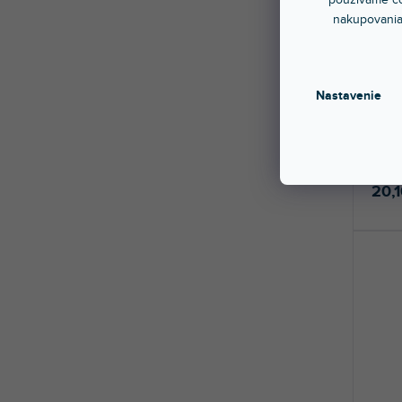
nakupovania
🔥 S
PION
Nastavenie
Sklad
Silná 
Určen
20,