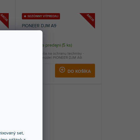
AKCIA
AKCIA
🔥 SEZÓNNY VÝPREDAJ
PIONEER DJM A9
Skladom na predajni
(
5 ks
)
Silná plexi fólia na ochranu techniky -
.
Určená pre model PIONEER DJM A9.
16,40 €
KA
DO KOŠÍKA
ixovaný set,
íme zážitok z