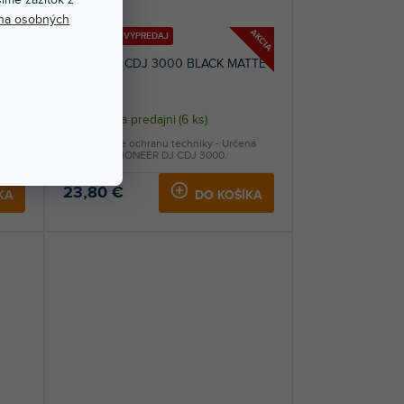
na osobných
AKCIA
AKCIA
🔥 SEZÓNNY VÝPREDAJ
COVERUP CDJ 3000 BLACK MATTE
COVER
Skladom na predajni
(
6 ks
)
Plexi kryt pre ochranu techniky - Určená
pre model PIONEER DJ CDJ 3000.
23,80 €
KA
DO KOŠÍKA