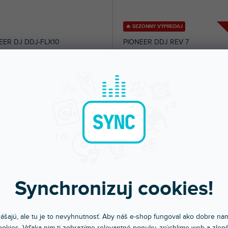
🔥 SEZÓNNY VÝPREDAJ
EER DJ DDJ-FLX10
PIONEER DDJ REV 7
om na predajni
(
7 ks
)
Skladom na predajni
(
5 ks
)
plexi fólia na ochranu techniky -
Silná plexi fólia na ochranu techniky -
á pre model PIONEER DJ DDJ-FLX10.
Určená pre model PIONEER DDJ REV 7
50 €
23,80 €
DO KOŠÍKA
DO KOŠÍ
Synchronizuj cookies!
ášajú, ale tu je to nevyhnutnosť. Aby náš e-shop fungoval ako dobre nam
okies. Vďaka nim ti zobrazíme relevantné ponuky, zrýchlime web a zlepš