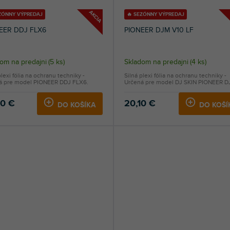
AKCIA
EZÓNNY VÝPREDAJ
🔥 SEZÓNNY VÝPREDAJ
EER DDJ FLX6
PIONEER DJM V10 LF
om na predajni
(
5 ks
)
Skladom na predajni
(
4 ks
)
plexi fólia na ochranu techniky -
Silná plexi fólia na ochranu techniky -
á pre model PIONEER DDJ FLX6.
Určená pre model DJ SKIN PIONEER DJ
40 €
20,10 €
DO KOŠÍKA
DO KOŠÍ