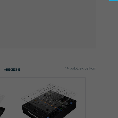
14
položiek celkom
ABECEDNE