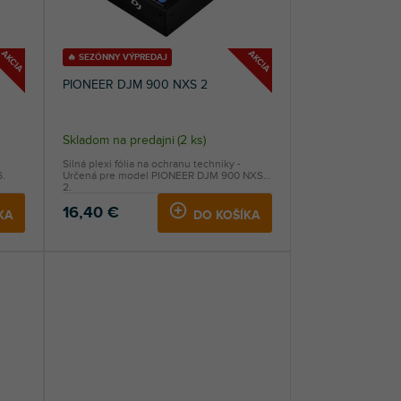
AKCIA
AKCIA
🔥 SEZÓNNY VÝPREDAJ
PIONEER DJM 900 NXS 2
Skladom na predajni
(
2 ks
)
Silná plexi fólia na ochranu techniky -
.
Určená pre model PIONEER DJM 900 NXS
2.
16,40 €
KA
DO KOŠÍKA