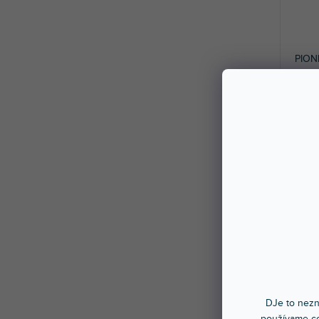
PION
Sklad
Silná 
Určen
69,
DJe to nezn
používame co