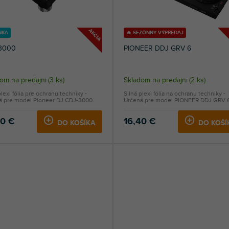
AKCIA
NKA
🔥 SEZÓNNY VÝPREDAJ
3000
PIONEER DDJ GRV 6
om na predajni
(
3 ks
)
Skladom na predajni
(
2 ks
)
plexi fólia pre ochranu techniky -
Silná plexi fólia na ochranu techniky -
á pre model Pioneer DJ CDJ-3000.
Určená pre model PIONEER DDJ GRV 6
40 €
16,40 €
DO KOŠÍKA
DO KOŠÍ