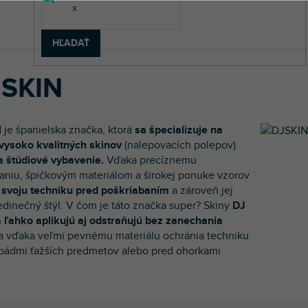
HĽADAŤ
 SKIN
 je španielska značka, ktorá
sa špecializuje na
vysoko kvalitných skinov
(nalepovacích polepov)
a štúdiové vybavenie.
Vďaka precíznemu
aniu, špičkovým materiálom a širokej ponuke vzorov
 svoju techniku pred poškriabaním
a zároveň jej
edinečný štýl. V čom je táto značka super? Skiny
DJ
 ľahko aplikujú aj odstraňujú bez zanechania
a vďaka veľmi pevnému materiálu ochránia techniku
 pádmi ťažších predmetov alebo pred ohorkami
.