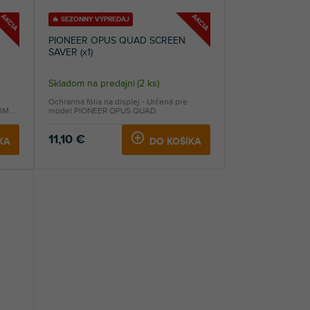
AKCIA
AKCIA
🔥 SEZÓNNY VÝPREDAJ
PIONEER OPUS QUAD SCREEN
SAVER (x1)
Skladom na predajni
(
2 ks
)
Ochranná fólia na displej - Určená pre
M...
model PIONEER OPUS QUAD.
11,10 €
KA
DO KOŠÍKA