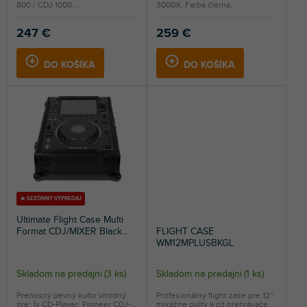
800 / CDJ 1000...
3000X. Farba čierna.
247 €
259 €
DO KOŠÍKA
DO KOŠÍKA
🔥 SEZÓNNY VÝPREDAJ
Ultimate Flight Case Multi
Format CDJ/MIXER Black
FLIGHT CASE
MK3
WM12MPLUSBKGL
Skladom na predajni
(
3 ks
)
Skladom na predajni
(
1 ks
)
Priemerné
hodnotenie
Prenosný pevný kufor vhodný
Profesionálny flight case pre 12‘‘
pre: 1x CD-Player: Pioneer CDJ-
mixážne pulty a cd prehrávače.
produktu