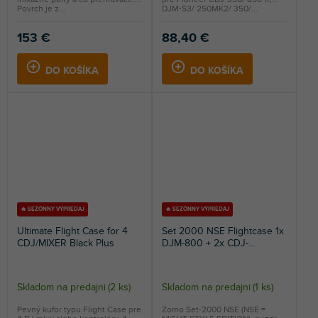
Povrch je z...
DJM-S3/ 250MK2/ 350/...
153 €
88,40 €
DO KOŠÍKA
DO KOŠÍKA
🔥 SEZÓNNY VÝPREDAJ
🔥 SEZÓNNY VÝPREDAJ
Ultimate Flight Case for 4
Set 2000 NSE Flightcase 1x
CDJ/MIXER Black Plus
DJM-800 + 2x CDJ-
800/900/1000
Skladom na predajni
(
2 ks
)
Skladom na predajni
(
1 ks
)
Pevný kufor typu Flight Case pre
Zomo Set-2000 NSE (NSE =