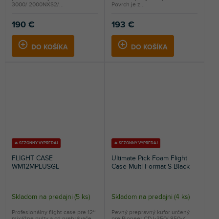
3000/ 2000NXS2/...
Povrch je z...
je
5,0
190 €
193 €
z
5
DO KOŠÍKA
DO KOŠÍKA
hviezdičiek.
🔥 SEZÓNNY VÝPREDAJ
🔥 SEZÓNNY VÝPREDAJ
FLIGHT CASE
Ultimate Pick Foam Flight
WM12MPLUSGL
Case Multi Format S Black
Skladom na predajni
(
5 ks
)
Skladom na predajni
(
4 ks
)
Profesionálny flight case pre 12‘‘
Pevný prepravný kufor určený
mixážne pulty a cd prehrávače.
pre Pioneer CDJ-350/ 850-K,