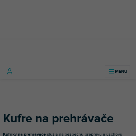
Prejsť
na
obsah
DJ
DJ
Kufre na
Domov
technika
prehrávače
prehrávače
Kufre na prehrávače
Kufríky na prehrávače
slúžia na bezpečnú prepravu a úschovu