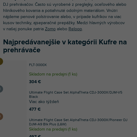
DJ prehrávačov. Často sú vyrobené z preglejky, oceľového alebo
hliníkového kovania a potiahnuté odolným materiálom. Vnútri
nájdeme penové polstrovanie alebo, v prípade kufríkov na viac
kusov techniky, aj
separačné prepážky. Medzi hlavných výrobcov
v našej ponuke patria
Zomo
alebo
Reloop
.
Najpredávanejšie v kategórii Kufre na
prehrávače
FLT-3000X
Skladom na predajni
(
1 ks
)
304 €
Ultimate Flight Case Set AlphaTheta CDJ-3000X/DJM-V5
Black
Viac ako týždeň
477 €
Ultimate Flight Case Set AlphaTheta CDJ-3000X/Pioneer DJ
DJM-A9 Blk Plus (L&W)
Skladom na predajni
(
1 ks
)
497 €