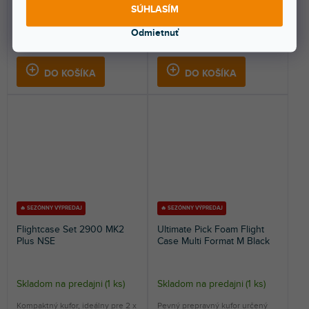
riešením pre CD prehrávač
riešením pre 2 x CD prehrávač
SÚHLASÍM
Denon DN-S1200 / 1000...
Pioneer CDJ-400.
Odmietnuť
140 €
98,30 €
DO KOŠÍKA
DO KOŠÍKA
🔥 SEZÓNNY VÝPREDAJ
🔥 SEZÓNNY VÝPREDAJ
Flightcase Set 2900 MK2
Ultimate Pick Foam Flight
Plus NSE
Case Multi Format M Black
Skladom na predajni
(
1 ks
)
Skladom na predajni
(
1 ks
)
Kompaktný kufor, ideálny pre 2 x
Pevný prepravný kufor určený