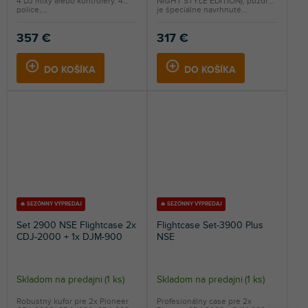
4 DJ mixy alebo kontroléry. 4
NIGHT STYLE EDITION), puzdro
police,...
je špeciálne navrhnuté...
357 €
317 €
DO KOŠÍKA
DO KOŠÍKA
🔥 SEZÓNNY VÝPREDAJ
🔥 SEZÓNNY VÝPREDAJ
Set 2900 NSE Flightcase 2x
Flightcase Set-3900 Plus
CDJ-2000 + 1x DJM-900
NSE
Skladom na predajni
(
1 ks
)
Skladom na predajni
(
1 ks
)
Robustný kufor pre 2x Pioneer
Profesionálny case pre 2x