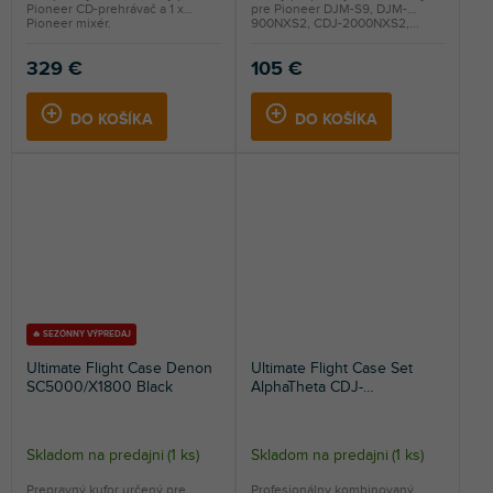
Pioneer CD-prehrávač a 1 x
pre Pioneer DJM-S9, DJM-
Pioneer mixér.
900NXS2, CDJ-2000NXS2,...
329 €
105 €
DO KOŠÍKA
DO KOŠÍKA
🔥 SEZÓNNY VÝPREDAJ
Ultimate Flight Case Denon
Ultimate Flight Case Set
SC5000/X1800 Black
AlphaTheta CDJ-
3000X/Pioneer DJ DJM-A9
Blk Plus (L&W)
Skladom na predajni
(
1 ks
)
Skladom na predajni
(
1 ks
)
Prepravný kufor určený pre
Profesionálny kombinovaný