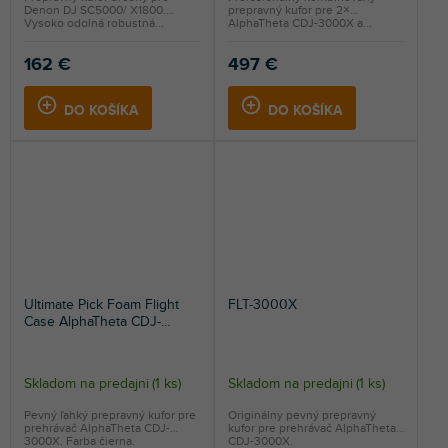
Denon DJ SC5000/ X1800.
prepravný kufor pre 2×
Vysoko odolná robustná...
AlphaTheta CDJ-3000X a...
162 €
497 €
DO KOŠÍKA
DO KOŠÍKA
Ultimate Pick Foam Flight
FLT-3000X
Case AlphaTheta CDJ-
3000X Black
Skladom na predajni
(
1 ks
)
Skladom na predajni
(
1 ks
)
Pevný ľahký prepravný kufor pre
Originálny pevný prepravný
prehrávač AlphaTheta CDJ-
kufor pre prehrávač AlphaTheta
3000X. Farba čierna.
CDJ-3000X.