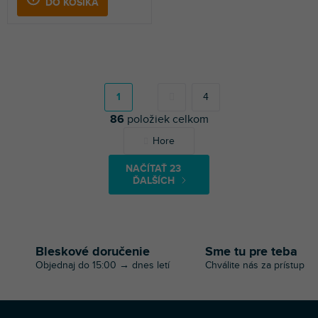
DO KOŠÍKA
S
t
r
1
4
á
86
položiek celkom
n
k
O
Hore
o
v
v
l
a
NAČÍTAŤ 23
á
n
ĎALŠÍCH
d
i
a
e
c
i
e
Bleskové doručenie
Sme tu pre teba
p
Objednaj do 15:00 → dnes letí
Chválite nás za prístup
r
v
k
y