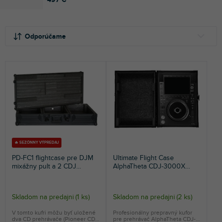
R
V
a
ý
Odporúčame
d
p
e
i
NAJLACNEJŠIE
n
s
NAJDRAHŠIE
i
p
e
r
NAJPREDÁVANEJŠIE
p
o
r
d
ABECEDNE
o
u
d
k
u
t
🔥 SEZÓNNY VÝPREDAJ
k
o
PD-FC1 flightcase pre DJM
Ultimate Flight Case
t
v
mixážny pult a 2 CDJ
AlphaTheta CDJ-3000X
prehrávače
Black
o
v
Skladom na predajni
(
1 ks
)
Skladom na predajni
(
2 ks
)
V tomto kufri môžu byť uložené
Profesionálny prepravný kufor
dva CD prehrávače (Pioneer CDJ
pre prehrávač AlphaTheta CDJ-