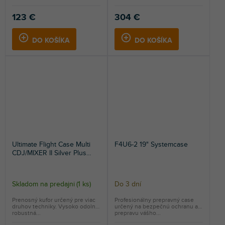
123 €
304 €
DO KOŠÍKA
DO KOŠÍKA
Ultimate Flight Case Multi
F4U6-2 19" Systemcase
CDJ/MIXER II Silver Plus
(Trolley&Wheels)
Skladom na predajni
(
1 ks
)
Do 3 dní
Prenosný kufor určený pre viac
Profesionálny prepravný case
druhov techniky. Vysoko odolná
určený na bezpečnú ochranu a
robustná...
prepravu vášho...