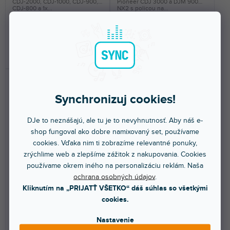
CDJ-2000, CDJ-1000, CDJ-900,
Pioneer CDJ 3000 a DJM 900
CDJ-800 a 1x...
NX2 s policou na...
317 €
383 €
DO KOŠÍKA
DO KOŠÍKA
Synchronizuj cookies!
DJe to neznášajú, ale tu je to nevyhnutnosť. Aby náš e-
shop fungoval ako dobre namixovaný set, používame
cookies. Vďaka nim ti zobrazíme relevantné ponuky,
zrýchlime web a zlepšíme zážitok z nakupovania. Cookies
🔥 SEZÓNNY VÝPREDAJ
🔥 SEZÓNNY VÝPREDAJ
používame okrem iného na personalizáciu reklám. Naša
Set 120 Flightcase 2x DN-
PC-400/2 Flightcase 2x
ochrana osobných údajov
.
S1200/1000 + 1x DN-X120
Pioneer CDJ-400 Silver
Silver
Kliknutím na „PRIJATŤ VŠETKO“ dáš súhlas so všetkými
cookies.
Skladom na predajni
(
1 ks
)
Skladom na predajni
(
1 ks
)
Nastavenie
Sada Zomo Set 120 je ideálnym
Zomo PC-400/2 je ideálnym