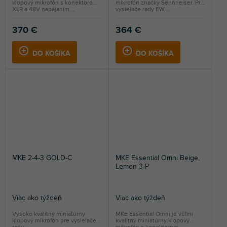
klopový mikrofón s konektorom
mikrofón značky Sennheiser. Pre
XLR a 48V napájaním....
vysielače rady EW....
370 €
364 €
DO KOŠÍKA
DO KOŠÍKA
MKE 2-4-3 GOLD-C
MKE Essential Omni Beige,
Lemon 3-P
Viac ako týždeň
Viac ako týždeň
Vysoko kvalitný miniatúrny
MKE Essential Omni je veľmi
klopový mikrofón pre vysielače
kvalitný miniatúrny klopový