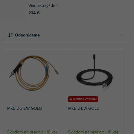
Viac ako týždeň
234 €
R
V
a
ý
Odporúčame
d
p
e
i
NAJLACNEJŠIE
n
s
NAJDRAHŠIE
i
p
e
r
NAJPREDÁVANEJŠIE
p
o
r
d
ABECEDNE
o
u
d
k
u
t
🔥 SEZÓNNY VÝPREDAJ
k
o
MKE 2-3-EW GOLD
MKE 2-EW GOLD
t
v
o
v
Skladom na predajni
(
16 ks
)
Skladom na predajni
(
10 ks
)