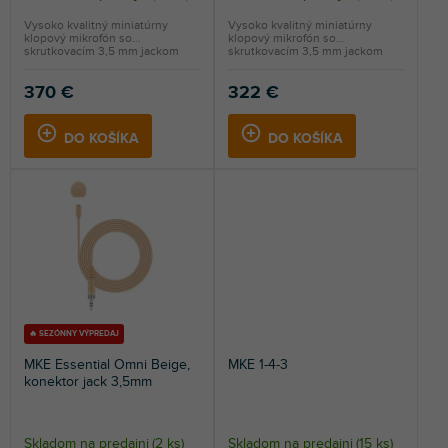
Vysoko kvalitný miniatúrny
Vysoko kvalitný miniatúrny
klopový mikrofón so
klopový mikrofón so
skrutkovacím 3,5 mm jackom
skrutkovacím 3,5 mm jackom
pre...
pre...
370 €
322 €
DO KOŠÍKA
DO KOŠÍKA
🔥 SEZÓNNY VÝPREDAJ
MKE Essential Omni Beige,
MKE 1-4-3
konektor jack 3,5mm
Skladom na predajni
(
2 ks
)
Skladom na predajni
(
15 ks
)