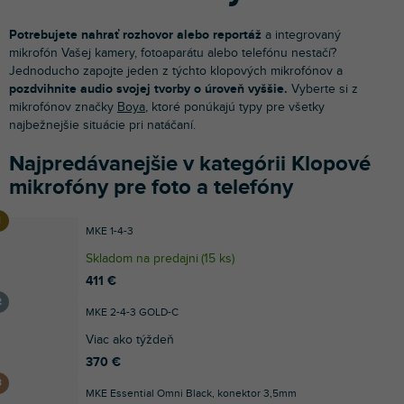
Potrebujete nahrať rozhovor alebo reportáž
a integrovaný
mikrofón Vašej kamery, fotoaparátu alebo telefónu nestačí?
Jednoducho zapojte jeden z týchto klopových mikrofónov a
pozdvihnite audio svojej tvorby o úroveň vyššie.
Vyberte si z
mikrofónov značky
Boya
, ktoré ponúkajú typy pre všetky
najbežnejšie situácie pri natáčaní.
Najpredávanejšie v kategórii Klopové
mikrofóny pre foto a telefóny
MKE 1-4-3
Skladom na predajni
(
15 ks
)
411 €
MKE 2-4-3 GOLD-C
Viac ako týždeň
370 €
MKE Essential Omni Black, konektor 3,5mm