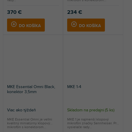
rady...
mikrofón s konektorom...
370 €
234 €
DO KOŠÍKA
DO KOŠÍKA
MKE Essential Omni Black,
MKE 1-4
konektor 3,5mm
Viac ako týždeň
Skladom na predajni
(
5 ks
)
MKE Essential Omni je veľmi
MKE 1 je najmenší klopový
kvalitný miniatúrny klopový
mikrofón značky Sennheiser. Pre
mikrofón s konektorom...
vysielače rady...