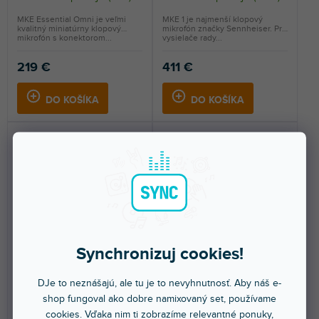
MKE Essential Omni je veľmi
MKE 1 je najmenší klopový
kvalitný miniatúrny klopový
mikrofón značky Sennheiser. Pre
mikrofón s konektorom...
vysielače rady...
219 €
411 €
DO KOŠÍKA
DO KOŠÍKA
MKE 2-4 GOLD-C
MKE 2-5-3 GOLD-C
Synchronizuj cookies!
DJe to neznášajú, ale tu je to nevyhnutnosť. Aby náš e-
shop fungoval ako dobre namixovaný set, používame
Skladom na predajni
(
8 ks
)
Skladom na predajni
(
4 ks
)
cookies. Vďaka nim ti zobrazíme relevantné ponuky,