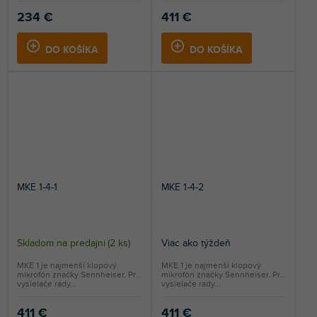
234 €
411 €
DO KOŠÍKA
DO KOŠÍKA
MKE 1-4-1
MKE 1-4-2
Skladom na predajni
(
2 ks
)
Viac ako týždeň
MKE 1 je najmenší klopový
MKE 1 je najmenší klopový
mikrofón značky Sennheiser. Pre
mikrofón značky Sennheiser. Pre
vysielače rady...
vysielače rady...
411 €
411 €