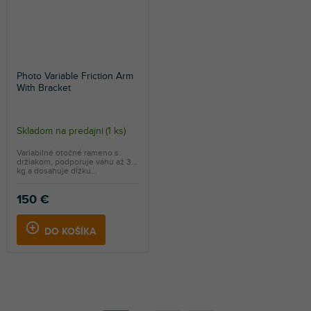
Photo Variable Friction Arm
With Bracket
Skladom na predajni
(
1 ks
)
Variabilné otočné rameno s
držiakom, podporuje váhu až 3
kg a dosahuje dĺžku...
150 €
DO KOŠÍKA
S
t