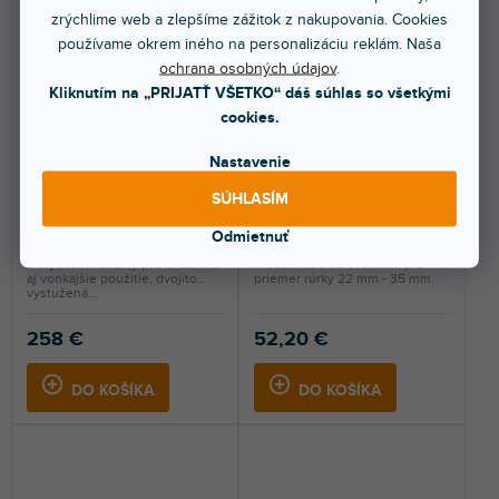
zrýchlime web a zlepšíme zážitok z nakupovania. Cookies
používame okrem iného na personalizáciu reklám. Naša
ochrana osobných údajov
.
Kliknutím na „PRIJATŤ VŠETKO“ dáš súhlas so všetkými
🔥 SEZÓNNY VÝPREDAJ
🔥 SEZÓNNY VÝPREDAJ
cookies.
Black Steel Air-cushioned
L-Peso, 4,3 kg Protizávažie
Heavy Duty Stand
Nastavenie
SÚHLASÍM
Skladom na predajni
(
2 ks
)
Skladom na predajni
(
6 ks
)
Odmietnuť
Silný statív ideálny pre vnútorné
Protizávažie so svorkami pre
aj vonkajšie použitie, dvojito
priemer rúrky 22 mm - 35 mm.
vystužená...
258 €
52,20 €
DO KOŠÍKA
DO KOŠÍKA