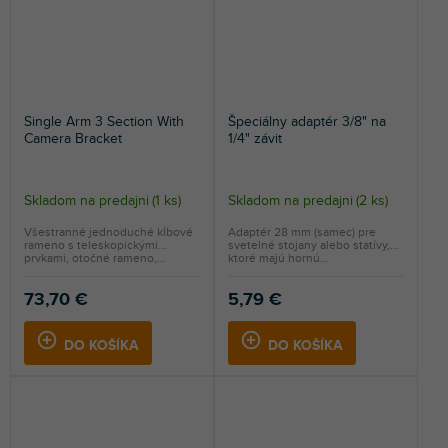
Single Arm 3 Section With
Špeciálny adaptér 3/8" na
Camera Bracket
1/4" závit
Skladom na predajni
(
1 ks
)
Skladom na predajni
(
2 ks
)
Všestranné jednoduché kĺbové
Adaptér 28 mm (samec) pre
rameno s teleskopickými
svetelné stojany alebo statívy,
prvkami, otočné rameno,...
ktoré majú hornú...
73,70 €
5,79 €
DO KOŠÍKA
DO KOŠÍKA