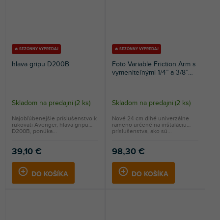
🔥 SEZÓNNY VÝPREDAJ
🔥 SEZÓNNY VÝPREDAJ
hlava gripu D200B
Foto Variable Friction Arm s
vymeniteľnými 1/4” a 3/8”
adaptérmi
Skladom na predajni
(
2 ks
)
Skladom na predajni
(
2 ks
)
Najobľúbenejšie príslušenstvo k
Nové 24 cm dlhé univerzálne
rukoväti Avenger, hlava gripu
rameno určené na inštaláciu
D200B, ponúka...
príslušenstva, ako sú...
39,10 €
98,30 €
DO KOŠÍKA
DO KOŠÍKA