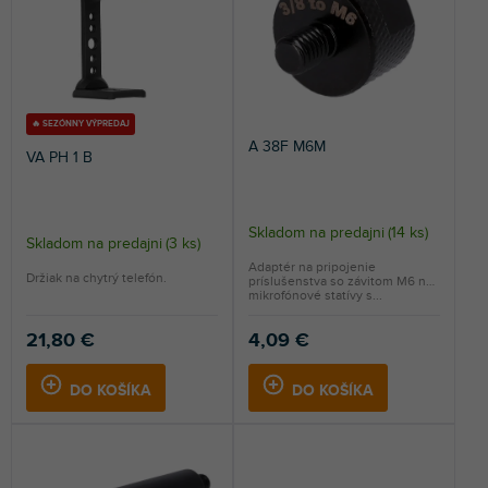
e
r
NAJPREDÁVANEJŠIE
p
o
r
d
ABECEDNE
o
u
d
k
u
t
🔥 SEZÓNNY VÝPREDAJ
A 38F M6M
k
o
VA PH 1 B
t
v
o
v
Skladom na predajni
(
14 ks
)
Skladom na predajni
(
3 ks
)
Adaptér na pripojenie
Držiak na chytrý telefón.
príslušenstva so závitom M6 na
mikrofónové statívy s...
21,80 €
4,09 €
DO KOŠÍKA
DO KOŠÍKA