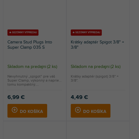
🔥 SEZÓNNY VÝPREDAJ
🔥 SEZÓNNY VÝPREDAJ
Camera Stud Plugs Into
Krátky adaptér Spigot 3/8" +
Super Clamp 035 S
3/8"
Skladom na predajni
(
2 ks
)
Skladom na predajni
(
2 ks
)
Nevyhnutný „spigot“ pre váš
Krátky adaptér (spigot) 3/8" +
Super Clamp, výkonný a napriek
3/8".
tomu kompaktný....
6,99 €
4,49 €
DO KOŠÍKA
DO KOŠÍKA