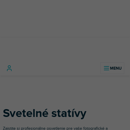
Prejsť
na
obsah
Foto a video
Svetelné
Domov
technika
Statívy
statívy
Svetelné statívy
Zaistite si profesionálne osvetlenie pre vaše fotografické a