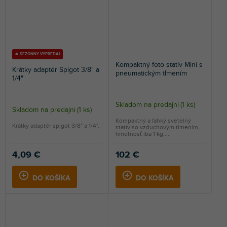
🔥 SEZÓNNY VÝPREDAJ
Kompaktný foto statív Mini s
Krátky adaptér Spigot 3/8" a
pneumatickým tlmením
1/4"
Skladom na predajni
(
1 ks
)
Skladom na predajni
(
1 ks
)
Kompaktný a ľahký svetelný
Krátky adaptér spigot 3/8" a 1/4".
statív so vzduchovým tlmením,
hmotnosť iba 1 kg,...
4,09 €
102 €
DO KOŠÍKA
DO KOŠÍKA