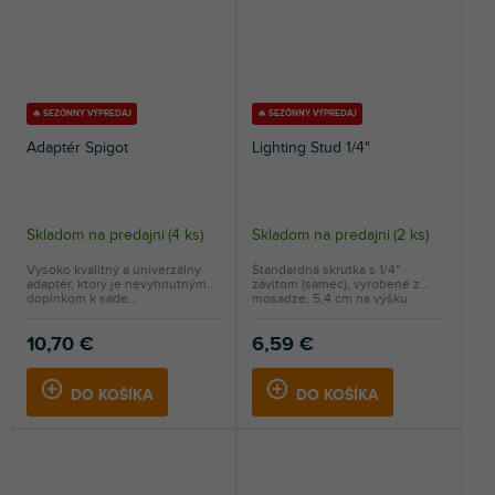
🔥 SEZÓNNY VÝPREDAJ
🔥 SEZÓNNY VÝPREDAJ
Adaptér Spigot
Lighting Stud 1/4"
Skladom na predajni
(
4 ks
)
Skladom na predajni
(
2 ks
)
Vysoko kvalitný a univerzálny
Štandardná skrutka s 1/4"
adaptér, ktorý je nevyhnutným
závitom (samec), vyrobené z
doplnkom k sade...
mosadze, 5,4 cm na výšku.
10,70 €
6,59 €
DO KOŠÍKA
DO KOŠÍKA