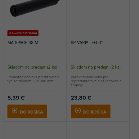
🔥 SEZÓNNY VÝPREDAJ
MA SPACE 38 M
SP VARI®-LEG 01
Skladom na predajni
(
2 ks
)
Skladom na predajni
(
2 ks
)
Robustná oceľová predlžovacia
Vyrovnávacia noha pre
tyč so závitom 3/8", 100 mm.
reproduktorové a osvetľovacie
stojany.
5,39 €
23,80 €
DO KOŠÍKA
DO KOŠÍKA