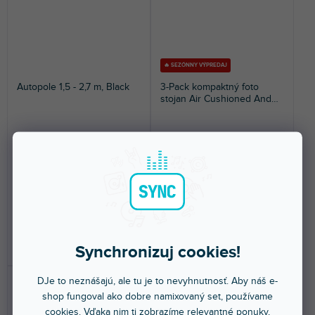
🔥 SEZÓNNY VÝPREDAJ
Autopole 1,5 - 2,7 m, Black
3-Pack kompaktný foto
stojan Air Cushioned And
Portable
Skladom na predajni
(
1 ks
)
Skladom na predajni
(
2 ks
)
Vzpěrný nosný systém Autopole
Silný, spoľahlivý a kompaktný
(čierny), rozmedzie použitia od
statív so vzduchovým tlmením,
150 cm do 270...
hmotnosť iba 1...
146 €
260 €
DO KOŠÍKA
DO KOŠÍKA
Synchronizuj cookies!
DJe to neznášajú, ale tu je to nevyhnutnosť. Aby náš e-
shop fungoval ako dobre namixovaný set, používame
cookies. Vďaka nim ti zobrazíme relevantné ponuky,