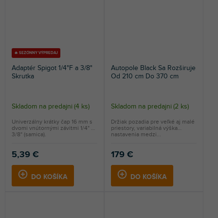
🔥 SEZÓNNY VÝPREDAJ
Adaptér Spigot 1/4"F a 3/8"
Autopole Black Sa Rozširuje
Skrutka
Od 210 cm Do 370 cm
Skladom na predajni
(
4 ks
)
Skladom na predajni
(
2 ks
)
Univerzálny krátky čap 16 mm s
Držiak pozadia pre veľké aj malé
dvomi vnútornými závitmi 1/4" a
priestory, variabilná výška
3/8" (samica).
nastavenia medzi...
5,39 €
179 €
DO KOŠÍKA
DO KOŠÍKA