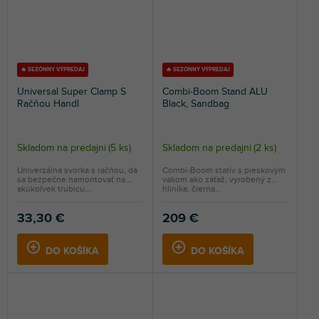
🔥 SEZÓNNY VÝPREDAJ
🔥 SEZÓNNY VÝPREDAJ
Universal Super Clamp S
Combi-Boom Stand ALU
Račňou Handl
Black, Sandbag
Skladom na predajni
(
5 ks
)
Skladom na predajni
(
2 ks
)
Univerzálna svorka s račňou, dá
Combi-Boom statív s pieskovým
sa bezpečne namontovať na
vakom ako záťaž, vyrobený z
akúkoľvek trubicu...
hliníka, čierna...
33,30 €
209 €
DO KOŠÍKA
DO KOŠÍKA