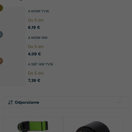
A M10M TV16
Do 5 dní
6,19 €
A M10M 14M
Do 5 dní
4,09 €
A 58F 14M TV16
Do 5 dní
7,39 €
R
V
a
ý
Odporúčame
d
p
e
i
NAJLACNEJŠIE
n
s
NAJDRAHŠIE
i
p