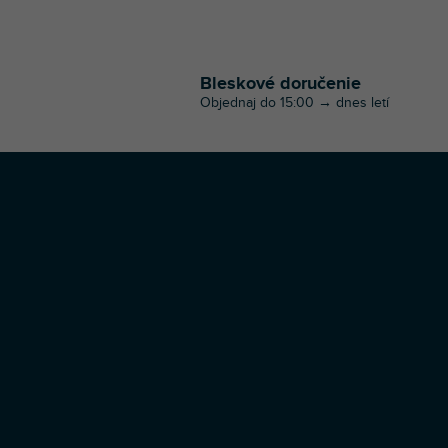
Bleskové doručenie
Objednaj do 15:00 → dnes letí
Z
á
p
ä
t
i
e