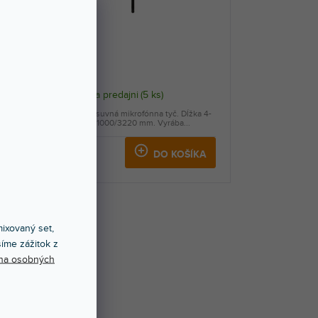
AKCIA
23765
Skladom na predajni
(
5 ks
)
Hliníková výsuvná mikrofónna tyč. Dĺžka 4-
om....
dielnej tyče 1000/3220 mm. Vyrába...
131 €
KA
DO KOŠÍKA
ixovaný set,
íme zážitok z
na osobných