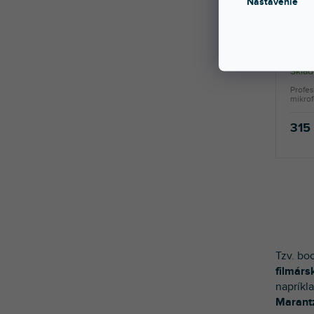
Nastavenie
2379
Sklad
Profe
mikrof
315
Tzv. bo
filmárs
napríkl
Marant