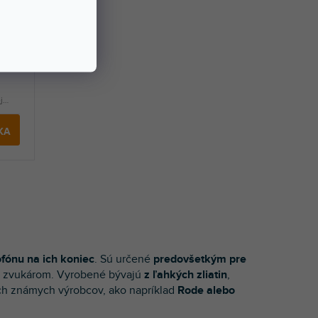
AKCIA
j
KA
ofónu na ich koniec
. Sú určené
predovšetkým pre
y zvukárom. Vyrobené bývajú
z ľahkých zliatin
,
kých známych výrobcov, ako napríklad
Rode alebo