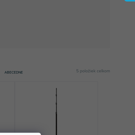
5
položiek celkom
ABECEDNE