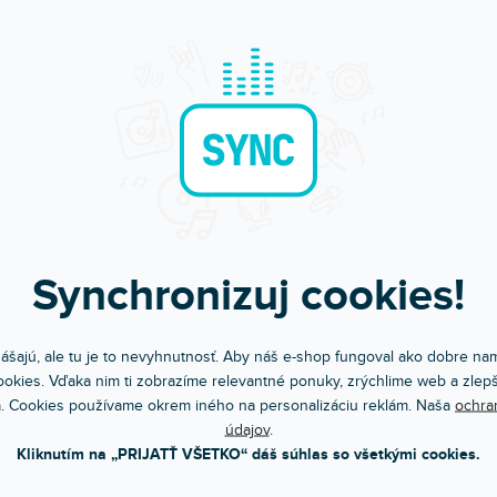
AKCIA
EZÓNNY VÝPREDAJ
🔥 SEZÓNNY VÝPREDAJ
30A Teleskopická tyč
BY-PB40A Teleskopická tyč
om na predajni
(
2 ks
)
Skladom na predajni
(
1 ks
)
opická tyč pre brokovnicové
Teleskopická tyč pre brokovnicové
óny s 3-kolíkovým XLR konektorom....
mikrofóny s 3-kolíkovým XLR konektor
 €
142 €
DO KOŠÍKA
DO KOŠÍ
Synchronizuj cookies!
ášajú, ale tu je to nevyhnutnosť. Aby náš e-shop fungoval ako dobre nam
okies. Vďaka nim ti zobrazíme relevantné ponuky, zrýchlime web a zlepš
. Cookies používame okrem iného na personalizáciu reklám. Naša
ochra
údajov
.
Kliknutím na „PRIJATŤ VŠETKO“ dáš súhlas so všetkými cookies.