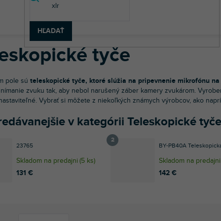
v
to a video technika
Mikrofóny pre fotoaparáty, kamery a telefóny
HĽADAŤ
leskopické tyče
m pole sú
teleskopické tyče, ktoré slúžia na pripevnenie mikrofónu na
nímanie zvuku tak, aby nebol narušený záber kamery zvukárom. Vyrob
nastaviteľné. Vybrať si môžete z niekoľkých známych výrobcov, ako napr
edávanejšie v kategórii Teleskopické tyč
23765
BY-PB40A Teleskopická
Skladom na predajni
(
5 ks
)
Skladom na predajni
131 €
142 €