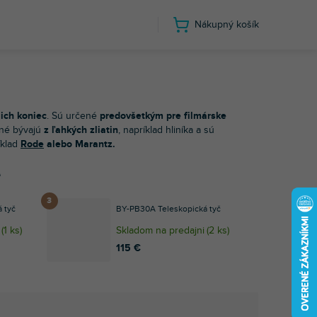
Nákupný košík
Teleskopické tyče
 ich koniec
. Sú určené
predovšetkým pre filmárske
ené bývajú
z ľahkých zliatin
, napríklad hliníka a sú
íklad
Rode
alebo Marantz.
e
 tyč
BY-PB30A Teleskopická tyč
(
1 ks
)
Skladom na predajni
(
2 ks
)
115 €