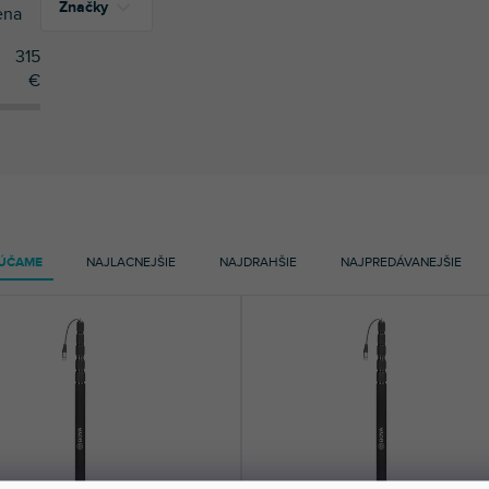
Značky
ena
315
€
2
BOYA
3
König & Meyer
ÚČAME
NAJLACNEJŠIE
NAJDRAHŠIE
NAJPREDÁVANEJŠIE