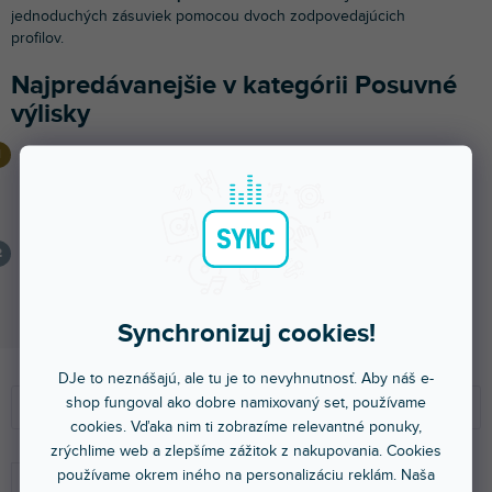
jednoduchých zásuviek pomocou dvoch zodpovedajúcich
profilov.
Najpredávanejšie v kategórii Posuvné
výlisky
Hardware 6250 M
Skladom na predajni
(
1 ks
)
4,09 €
Hardware 6250 F
Skladom na predajni
(
2 ks
)
Synchronizuj cookies!
5,39 €
R
V
DJe to neznášajú, ale tu je to nevyhnutnosť. Aby náš e-
a
ý
shop fungoval ako dobre namixovaný set, používame
Odporúčame
d
p
cookies. Vďaka nim ti zobrazíme relevantné ponuky,
e
i
zrýchlime web a zlepšíme zážitok z nakupovania. Cookies
NAJLACNEJŠIE
n
s
používame okrem iného na personalizáciu reklám. Naša
NAJDRAHŠIE