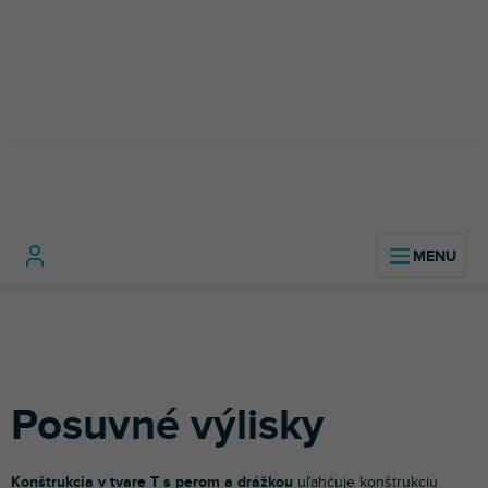
Prejsť
na
obsah
Konštrukčný
Posuvné
Domov
materiál
Profily
výlisky
Posuvné výlisky
Konštrukcia v tvare T s perom a drážkou
uľahčuje konštrukciu