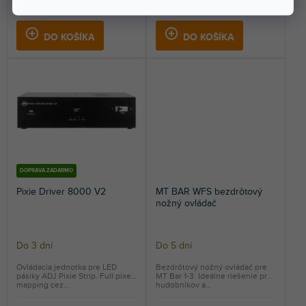
30,80 €
540 €
DO KOŠÍKA
DO KOŠÍKA
DOPRAVA ZADARMO
Pixie Driver 8000 V2
MT BAR WFS bezdrôtový
nožný ovládač
Do 3 dní
Do 5 dní
Ovládacia jednotka pre LED
Bezdrôtový nožný ovládač pre
pásiky ADJ Pixie Strip. Full pixel
MT Bar 1-3. Ideálne riešenie pre
mapping cez...
hudobníkov a...