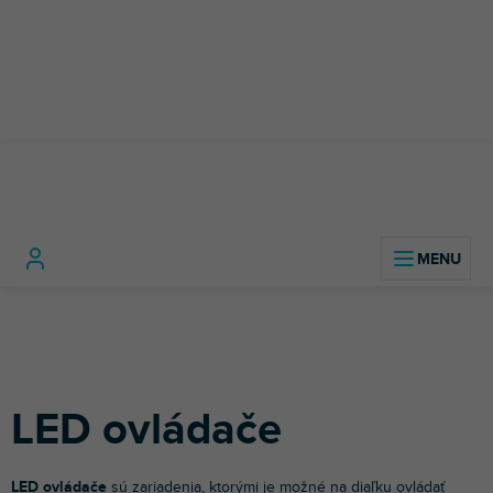
Prejsť
na
obsah
Svetelná
Ovládanie
LED
Domov
technika
svetiel
ovládače
LED ovládače
LED ovládače
sú zariadenia, ktorými je možné na diaľku ovládať