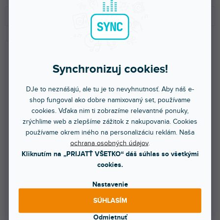
R
V
a
ý
Odporúčame
d
p
e
i
NAJLACNEJŠIE
n
s
NAJDRAHŠIE
i
p
Synchronizuj cookies!
e
r
NAJPREDÁVANEJŠIE
p
o
DJe to neznášajú, ale tu je to nevyhnutnosť. Aby náš e-
r
d
ABECEDNE
shop fungoval ako dobre namixovaný set, používame
o
u
cookies. Vďaka nim ti zobrazíme relevantné ponuky,
d
k
zrýchlime web a zlepšíme zážitok z nakupovania. Cookies
u
t
🔥 SEZÓNNY VÝPREDAJ
DOPRAVA ZADARMO
používame okrem iného na personalizáciu reklám. Naša
k
o
RC-2 diaľkový ovládač, 10 m
Pixie Driver 2000 V3
ochrana osobných údajov
.
t
v
Kliknutím na „PRIJATŤ VŠETKO“ dáš súhlas so všetkými
o
cookies.
v
Skladom na predajni
(
1 ks
)
Do 3 dní
Nastavenie
Diaľkový ovládač s dĺžkou 10 m.
Ovládacia jednotka pre LED
Vhodný pre Eurolite LED MAT-
pásiky ADJ Pixie Strip. Full pixel
SÚHLASÍM
BAR. Možnosť...
mapping cez...
Odmietnuť