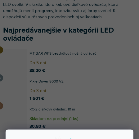
LED svetlá. V skratke ide o káblové diaľkové ovládače, ktoré
umožňujú meniť programy, intenzitu svitu aj farby svetiel. K
dispozícii sú v rôznych prevedeniach aj veľkostiach.
Najpredávanejšie v kategórii LED
ovládače
MT BAR WFS bezdrôtový nožný ovládač
Do 5 dní
38,20 €
Pixie Driver 8000 V2
Do 3 dní
1 601 €
RC-2 diaľkový ovládač, 10 m
Skladom na predajni
(
1 ks
)
30,80 €