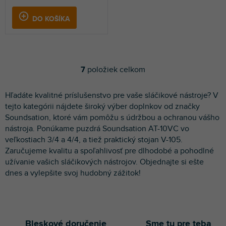
DO KOŠÍKA
7
položiek celkom
O
v
l
Hľadáte kvalitné príslušenstvo pre vaše sláčikové nástroje? V
á
tejto kategórii nájdete široký výber doplnkov od značky
d
Soundsation, ktoré vám pomôžu s údržbou a ochranou vášho
a
nástroja. Ponúkame puzdrá Soundsation AT-10VC vo
c
veľkostiach 3/4 a 4/4, a tiež praktický stojan V-105.
i
e
Zaručujeme kvalitu a spoľahlivosť pre dlhodobé a pohodlné
p
užívanie vašich sláčikových nástrojov. Objednajte si ešte
r
dnes a vylepšite svoj hudobný zážitok!
v
k
y
v
ý
Bleskové doručenie
Sme tu pre teba