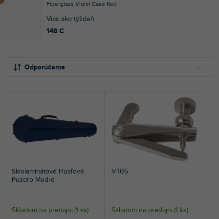
Fiberglass Violin Case Red
Viac ako týždeň
148 €
R
V
a
ý
Odporúčame
d
p
e
i
NAJLACNEJŠIE
n
s
NAJDRAHŠIE
i
p
e
r
NAJPREDÁVANEJŠIE
p
o
r
d
ABECEDNE
o
u
d
k
Sklolaminátové Husľové
V-105
u
t
Puzdro Modré
k
o
t
v
o
Skladom na predajni
(
1 ks
)
Skladom na predajni
(
1 ks
)
v