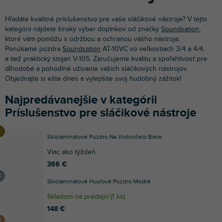
Hľadáte kvalitné príslušenstvo pre vaše sláčikové nástroje? V tejto
kategórii nájdete široký výber doplnkov od značky
Soundsation
,
ktoré vám pomôžu s údržbou a ochranou vášho nástroja.
Ponúkame púzdra
Soundsation
AT-10VC vo veľkostiach 3/4 a 4/4,
a tiež praktický stojan V-105. Zaručujeme kvalitu a spoľahlivosť pre
dlhodobé a pohodlné užívanie vašich sláčikových nástrojov.
Objednajte si ešte dnes a vylepšite svoj hudobný zážitok!
Najpredávanejšie v kategórii
Príslušenstvo pre sláčikové nástroje
Sklolaminátové Puzdro Na Violončelo Biele
Viac ako týždeň
366 €
Sklolaminátové Husľové Puzdro Modré
Skladom na predajni
(
1 ks
)
148 €