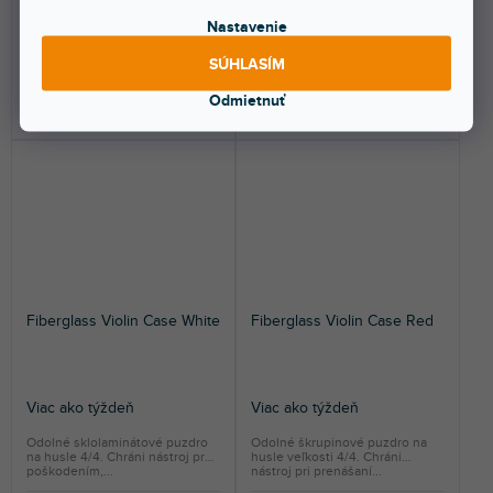
Nastavenie
16,40 €
16,40 €
SÚHLASÍM
Odmietnuť
DO KOŠÍKA
DO KOŠÍKA
Fiberglass Violin Case White
Fiberglass Violin Case Red
Viac ako týždeň
Viac ako týždeň
Odolné sklolaminátové puzdro
Odolné škrupinové puzdro na
na husle 4/4. Chráni nástroj pred
husle veľkosti 4/4. Chráni
poškodením,...
nástroj pri prenášaní...