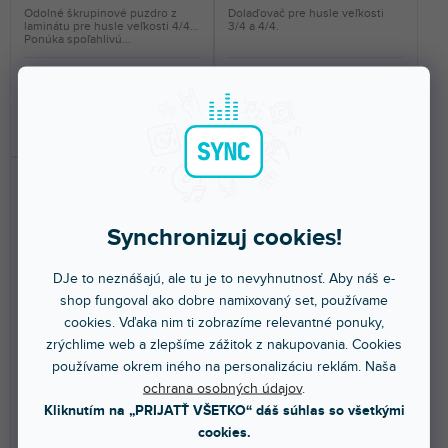
Odolné škrupinové puzdro z
Dolaďovač pre husle veľkosti
laminátu pre husle veľkosti 4/4.
3/4 a 4/4.
Ponúka spoľahlivú...
148 €
3,29 €
DO KOŠÍKA
DO KOŠÍKA
Synchronizuj cookies!
DJe to neznášajú, ale tu je to nevyhnutnosť. Aby náš e-
shop fungoval ako dobre namixovaný set, používame
AT-10VC 3/4
AT-10VC 4/4
cookies. Vďaka nim ti zobrazíme relevantné ponuky,
zrýchlime web a zlepšíme zážitok z nakupovania. Cookies
používame okrem iného na personalizáciu reklám. Naša
ochrana osobných údajov
.
Skladom na predajni
(
1 ks
)
Skladom na predajni
(
1 ks
)
Kliknutím na „PRIJATŤ VŠETKO“ dáš súhlas so všetkými
cookies.
Violončelový sláčik. Vhodný pre
Violončelový sláčik. Vhodné pre
Violoncello.
Violončelo.