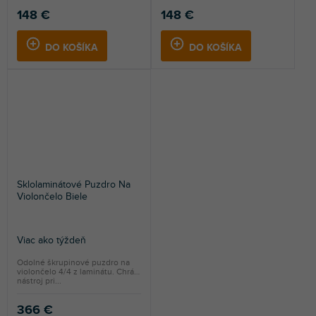
148 €
148 €
DO KOŠÍKA
DO KOŠÍKA
Sklolaminátové Puzdro Na
Violončelo Biele
Viac ako týždeň
Odolné škrupinové puzdro na
violončelo 4/4 z laminátu. Chráni
nástroj pri...
366 €