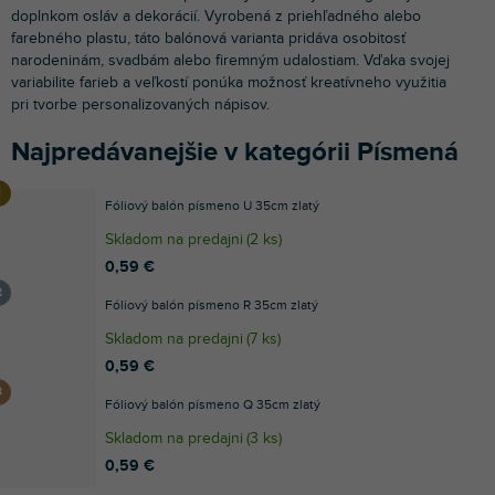
doplnkom osláv a dekorácií. Vyrobená z priehľadného alebo
farebného plastu, táto balónová varianta pridáva osobitosť
narodeninám, svadbám alebo firemným udalostiam. Vďaka svojej
variabilite farieb a veľkostí ponúka možnosť kreatívneho využitia
pri tvorbe personalizovaných nápisov.
Najpredávanejšie v kategórii Písmená
Fóliový balón písmeno U 35cm zlatý
Skladom na predajni
(
2 ks
)
0,59 €
Fóliový balón písmeno R 35cm zlatý
Skladom na predajni
(
7 ks
)
0,59 €
Fóliový balón písmeno Q 35cm zlatý
Skladom na predajni
(
3 ks
)
0,59 €