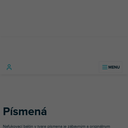
Prejsť
na
obsah
Párty
Nafukovacie
Písmen
Domov
doplnky
balóny
Písmená
Nafukovací balón v tvare písmena je zábavným a originálnym