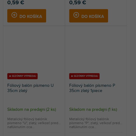
0,59 €
0,59 €
DO KOŠÍKA
DO KOŠÍKA
🔥 SEZÓNNY VÝPREDAJ
🔥 SEZÓNNY VÝPREDAJ
Fóliový balón písmeno U
Fóliový balón písmeno P
35cm zlatý
35cm zlatý 1piece
Skladom na predajni
(
2 ks
)
Skladom na predajni
(
1 ks
)
Metalický fóliový balónik
Metalický fóliový balónik
písmeno ''U'', zlatý, veľkosť pred
písmeno ''P'', zlatý, veľkosť pred
nafúknutím cca...
nafúknutím cca...