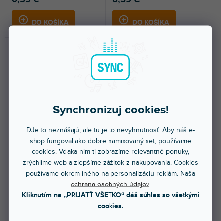
0,59 €
0,59 €
DO KOŠÍKA
DO KOŠÍKA
Synchronizuj cookies!
🔥 SEZÓNNY VÝPREDAJ
🔥 SEZÓNNY VÝPREDAJ
DJe to neznášajú, ale tu je to nevyhnutnosť. Aby náš e-
Fóliový balón písmeno G
Fóliový balón písmeno Q
shop fungoval ako dobre namixovaný set, používame
35cm zlatý
35cm zlatý
cookies. Vďaka nim ti zobrazíme relevantné ponuky,
zrýchlime web a zlepšíme zážitok z nakupovania. Cookies
používame okrem iného na personalizáciu reklám. Naša
Skladom na predajni
(
3 ks
)
Skladom na predajni
(
3 ks
)
ochrana osobných údajov
.
Metalický fóliový balón písmeno
Metalický fóliový balónik
Kliknutím na „PRIJATŤ VŠETKO“ dáš súhlas so všetkými
''G'', zlatý, veľkosť pred
písmeno ''Q'', gold, size before
nafúknutím cca 40...
inflation approx....
cookies.