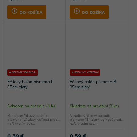
DO KOŠÍKA
DO KOŠÍKA
🔥 SEZÓNNY VÝPREDAJ
🔥 SEZÓNNY VÝPREDAJ
Fóliový balón písmeno L
Fóliový balón písmeno B
35cm zlatý
35cm zlatý
Skladom na predajni
(
4 ks
)
Skladom na predajni
(
3 ks
)
Metalický fóliový balónik
Metalický fóliový balónik
písmeno ''L'', zlatý, veľkosť pred
písmeno ''B'', zlatý, veľkosť pred
nafúknutím cca...
nafúknutím cca...
0,59 €
0,59 €