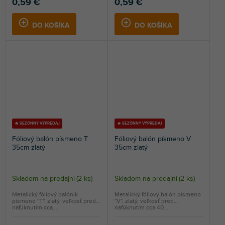
0,59 €
0,59 €
DO KOŠÍKA
DO KOŠÍKA
🔥 SEZÓNNY VÝPREDAJ
🔥 SEZÓNNY VÝPREDAJ
Fóliový balón písmeno T
Fóliový balón písmeno V
35cm zlatý
35cm zlatý
Skladom na predajni
(
2 ks
)
Skladom na predajni
(
2 ks
)
Metalický fóliový balónik
Metalický fóliový balón písmeno
písmeno ''T'', zlatý, veľkosť pred
''V'', zlatý, veľkosť pred
nafúknutím cca...
nafúknutím cca 40...