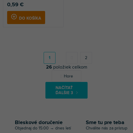
0,59 €
DO KOŠÍKA
S
t
r
1
2
á
26
položiek celkom
n
k
O
Hore
o
v
v
l
a
NAČÍTAŤ
á
n
ĎALŠIE 3
d
i
a
e
c
i
e
Bleskové doručenie
Sme tu pre teba
p
Objednaj do 15:00 → dnes letí
Chválite nás za prístup
r