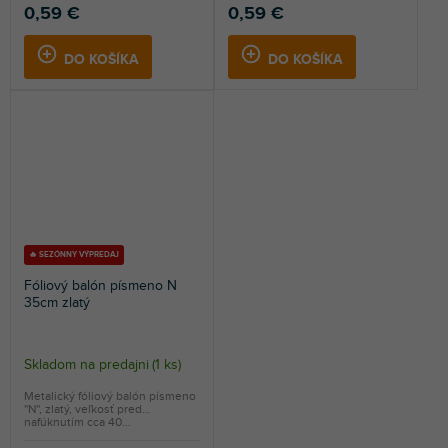
0,59 €
0,59 €
DO KOŠÍKA
DO KOŠÍKA
🔥 SEZÓNNY VÝPREDAJ
Fóliový balón písmeno N
35cm zlatý
Skladom na predajni
(
1 ks
)
Metalický fóliový balón písmeno
''N'', zlatý, veľkosť pred
nafúknutím cca 40...