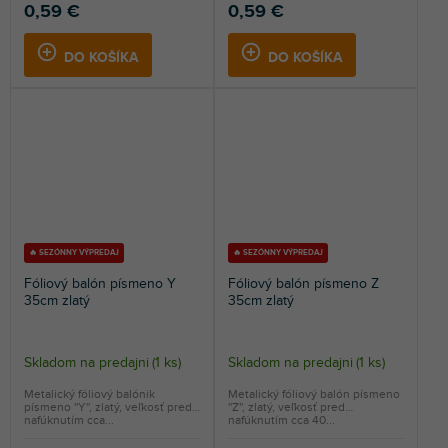
0,59 €
0,59 €
DO KOŠÍKA
DO KOŠÍKA
🔥 SEZÓNNY VÝPREDAJ
🔥 SEZÓNNY VÝPREDAJ
Fóliový balón písmeno Y
Fóliový balón písmeno Z
35cm zlatý
35cm zlatý
Skladom na predajni
(
1 ks
)
Skladom na predajni
(
1 ks
)
Metalický fóliový balónik
Metalický fóliový balón písmeno
písmeno ''Y'', zlatý, veľkosť pred
''Z'', zlatý, veľkosť pred
nafúknutím cca...
nafúknutím cca 40...