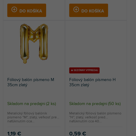
DO KOŠÍKA
DO KOŠÍKA
🔥 SEZÓNNY VÝPREDAJ
Fóliový balón písmeno M
Fóliový balón písmeno H
35cm zlatý
35cm zlatý
Skladom na predajni
(
2 ks
)
Skladom na predajni
(
50 ks
)
Metalický fóliový balónik
Metalický fóliový balón písmeno
písmeno ''M'', zlatý, veľkosť pred
''H'', zlatý, veľkosť pred
nafúknutím cca...
nafúknutím cca 40...
1,19 €
0,59 €