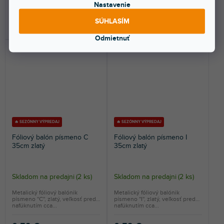
0,59 €
0,59 €
Nastavenie
SÚHLASÍM
DO KOŠÍKA
DO KOŠÍKA
Odmietnuť
🔥 SEZÓNNY VÝPREDAJ
🔥 SEZÓNNY VÝPREDAJ
Fóliový balón písmeno C
Fóliový balón písmeno I
35cm zlatý
35cm zlatý
Skladom na predajni
(
2 ks
)
Skladom na predajni
(
2 ks
)
Metalický fóliový balónik
Metalický fóliový balónik
písmeno ''C'', zlatý, veľkosť pred
písmeno ''I'', zlatý, veľkosť pred
nafúknutím cca...
nafúknutím cca...