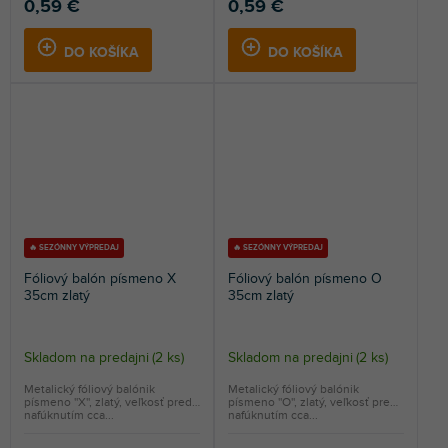
0,59 €
0,59 €
DO KOŠÍKA
DO KOŠÍKA
🔥 SEZÓNNY VÝPREDAJ
🔥 SEZÓNNY VÝPREDAJ
Fóliový balón písmeno X
Fóliový balón písmeno O
35cm zlatý
35cm zlatý
Skladom na predajni
(
2 ks
)
Skladom na predajni
(
2 ks
)
Metalický fóliový balónik
Metalický fóliový balónik
písmeno ''X'', zlatý, veľkosť pred
písmeno ''O'', zlatý, veľkosť pred
nafúknutím cca...
nafúknutím cca...