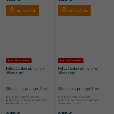
DO KOŠÍKA
DO KOŠÍKA
🔥 SEZÓNNY VÝPREDAJ
🔥 SEZÓNNY VÝPREDAJ
Fóliový balón písmeno K
Fóliový balón písmeno W
35cm zlatý
35cm zlatý
Skladom na predajni
(
3 ks
)
Skladom na predajni
(
3 ks
)
Metalický fóliový balónik
Metalický fóliový balónik
písmeno ''K'', zlatý, veľkosť pred
písmeno ''W'', zlatý, veľkosť pred
nafúknutím cca...
nafúknutím cca...