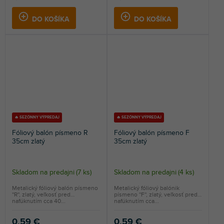
DO KOŠÍKA
DO KOŠÍKA
🔥 SEZÓNNY VÝPREDAJ
🔥 SEZÓNNY VÝPREDAJ
Fóliový balón písmeno R
Fóliový balón písmeno F
35cm zlatý
35cm zlatý
Skladom na predajni
(
7 ks
)
Skladom na predajni
(
4 ks
)
Metalický fóliový balón písmeno
Metalický fóliový balónik
''R'', zlatý, veľkosť pred
písmeno ''F'', zlatý, veľkosť pred
nafúknutím cca 40...
nafúknutím cca...
0,59 €
0,59 €