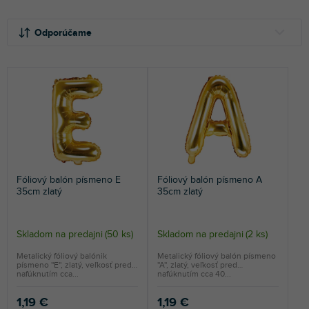
R
V
a
ý
Odporúčame
d
p
e
i
NAJLACNEJŠIE
n
s
NAJDRAHŠIE
i
p
e
r
NAJPREDÁVANEJŠIE
p
o
r
d
ABECEDNE
o
u
d
k
Fóliový balón písmeno E
Fóliový balón písmeno A
u
t
35cm zlatý
35cm zlatý
k
o
t
v
o
Skladom na predajni
(
50 ks
)
Skladom na predajni
(
2 ks
)
v
Metalický fóliový balónik
Metalický fóliový balón písmeno
písmeno ''E'', zlatý, veľkosť pred
''A'', zlatý, veľkosť pred
nafúknutím cca...
nafúknutím cca 40...
1,19 €
1,19 €