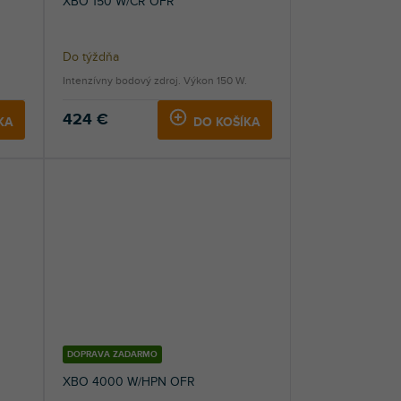
XBO 150 W/CR OFR
Do týždňa
Intenzívny bodový zdroj. Výkon 150 W.
424 €
KA
DO KOŠÍKA
DOPRAVA ZADARMO
XBO 4000 W/HPN OFR