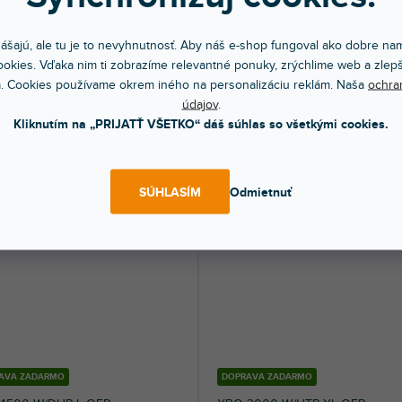
4000 W/HPN L OFR
XBO 3000 W/HS XL OFR
ášajú, ale tu je to nevyhnutnosť. Aby náš e-shop fungoval ako dobre nam
okies. Vďaka nim ti zobrazíme relevantné ponuky, zrýchlime web a zlepš
ýždňa
Do týždňa
. Cookies používame okrem iného na personalizáciu reklám. Naša
ochra
 výkonná lampa pre digitálne kiná.
Vysoko výkonná xenónová výbojka. V
údajov
.
 4000 W.
3000 W.
Kliknutím na „PRIJATŤ VŠETKO“ dáš súhlas so všetkými cookies.
64 €
1 150 €
DO KOŠÍKA
DO KOŠÍ
SÚHLASÍM
Odmietnuť
AVA ZADARMO
DOPRAVA ZADARMO