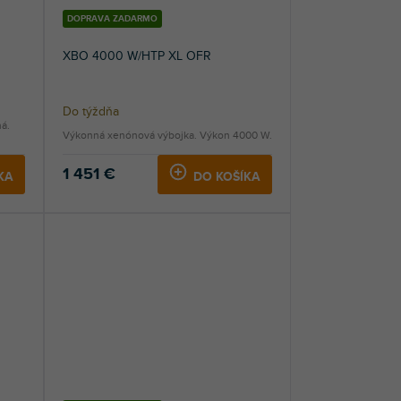
DOPRAVA ZADARMO
XBO 4000 W/HTP XL OFR
Do týždňa
ná.
Výkonná xenónová výbojka. Výkon 4000 W.
1 451 €
KA
DO KOŠÍKA