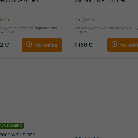
4500 W/DHP L OFR
XBO 3000 W/HTP XL OFR
ýždňa
Do týždňa
 výkonná lampa pre digitálne kiná.
Vysoko výkonná xenónová výbojka. V
 4200 W.
3000 W.
02 €
1 150 €
DO KOŠÍKA
DO KOŠÍ
AVA ZADARMO
3000 W/DHP OFR