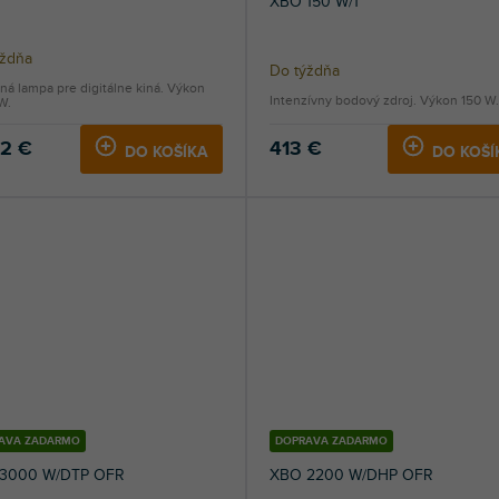
XBO 150 W/1
ýždňa
Do týždňa
á lampa pre digitálne kiná. Výkon
Intenzívny bodový zdroj. Výkon 150 W.
W.
52 €
413 €
DO KOŠÍKA
DO KOŠÍ
AVA ZADARMO
DOPRAVA ZADARMO
3000 W/DTP OFR
XBO 2200 W/DHP OFR