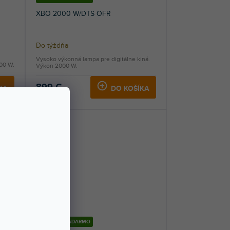
XBO 2000 W/DTS OFR
Do týždňa
Vysoko výkonná lampa pre digitálne kiná.
00 W.
Výkon 2000 W.
899 €
KA
DO KOŠÍKA
DOPRAVA ZADARMO