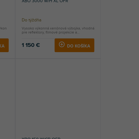
XBO 3000 W/H XL OFR
Do týždňa
ýkon
Vysoko výkonná xenónová výbojka, vhodná
pre reflektory, filmové projekcie a...
1 150 €
KA
DO KOŠÍKA