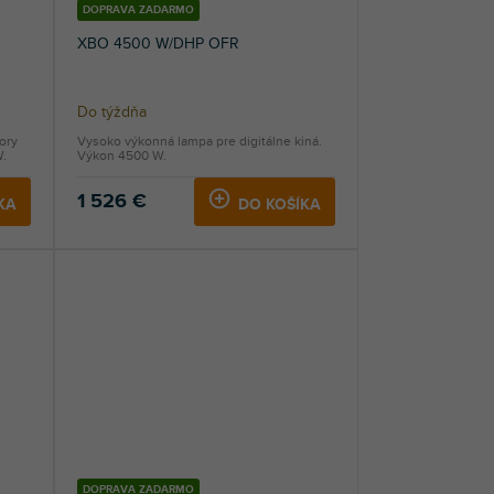
DOPRAVA ZADARMO
XBO 4500 W/DHP OFR
Do týždňa
ory
Vysoko výkonná lampa pre digitálne kiná.
W.
Výkon 4500 W.
1 526 €
KA
DO KOŠÍKA
DOPRAVA ZADARMO