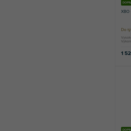
DOPR
XBO 
Do t
Vysoko
Výkon
1 5
DOPR