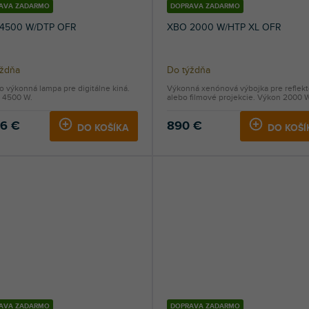
AVA ZADARMO
DOPRAVA ZADARMO
4500 W/DTP OFR
XBO 2000 W/HTP XL OFR
ýždňa
Do týždňa
 výkonná lampa pre digitálne kiná.
Výkonná xenónová výbojka pre reflekt
 4500 W.
alebo filmové projekcie. Výkon 2000 
26 €
890 €
DO KOŠÍKA
DO KOŠÍ
AVA ZADARMO
DOPRAVA ZADARMO