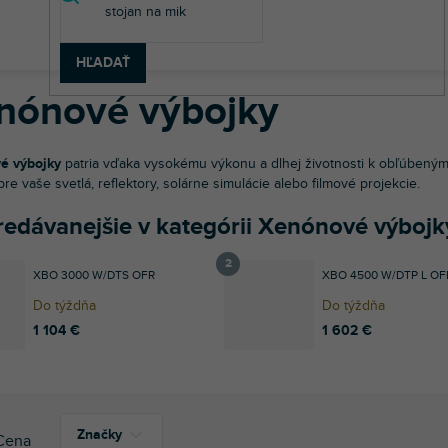
v
etelná technika
Svetelné zdroje
Xenónové výbojky
HĽADAŤ
nónové výbojky
é výbojky
patria vďaka vysokému výkonu a dlhej životnosti k obľúbeným 
re vaše svetlá, reflektory, solárne simulácie alebo filmové projekcie.
redávanejšie v kategórii Xenónové výbojk
XBO 3000 W/DTS OFR
XBO 4500 W/DTP L OF
Do týždňa
Do týždňa
1 104 €
1 602 €
Značky
Cena