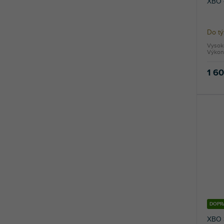
XBO 
Do t
Vysoko
Výkon
1 6
DOPR
XBO 