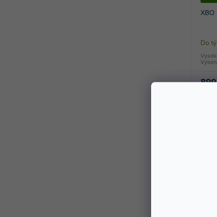
XBO 
Do t
Vysoko
Výkon
899
DOPR