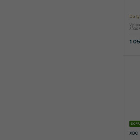
Do t
Výkonn
3000 
1 0
DOPR
XBO 