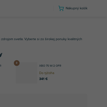
Nákupný košík
zdrojom svetla. Vyberte si zo širokej ponuky kvalitných
y
R
XBO 75 W/2 OFR
Do týždňa
341 €