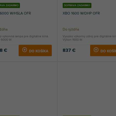
AVA ZADARMO
DOPRAVA ZADARMO
6000 W/HSLA OFR
XBO 1600 W/DHP OFR
ýždňa
Do týždňa
 výkonná lampa pre digitálne kiná.
Vysoko výkonný zdroj pre digitálne ki
 6000 W.
Výkon 1600 W.
28 €
837 €
DO KOŠÍKA
DO KOŠÍ