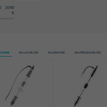
€
2090
€
68
Osram
ÚČAME
NAJLACNEJŠIE
NAJDRAHŠIE
NAJPREDÁVANEJŠIE