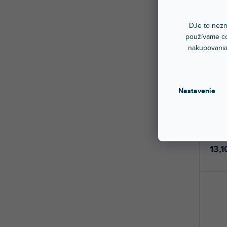
DJe to nezn
používame co
nakupovania
🔥 S
CAPO
Nastavenie
Sklad
Pozin
Vyniká
13,1