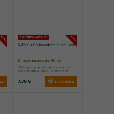
AKCIA
AKCIA
🔥 SEZÓNNY VÝPREDAJ
SCPX-CU GD kapodaster s rádiusom
Skladom na predajni
(
40 ks
)
Oblý kapodaster "trigger" pre akustickú
alebo elektrickú gitaru. Pogumované...
7,39 €
KA
DO KOŠÍKA