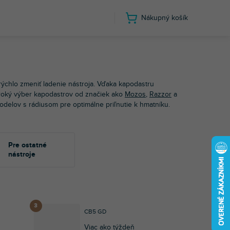
Nákupný košík
ýchlo zmeniť ladenie nástroja. Vďaka kapodastru
iroký výber kapodastrov od značiek ako
Mozos
,
Razzor
a
odelov s rádiusom pre optimálne priľnutie k hmatníku.
Pre ostatné
nástroje
CB5 GD
Viac ako týždeň