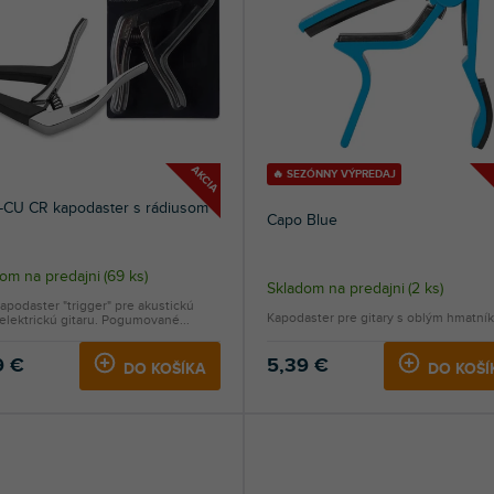
AKCIA
🔥 SEZÓNNY VÝPREDAJ
-CU CR kapodaster s rádiusom
Capo Blue
om na predajni
(
69 ks
)
Skladom na predajni
(
2 ks
)
apodaster "trigger" pre akustickú
Kapodaster pre gitary s oblým hmatní
elektrickú gitaru. Pogumované...
9 €
5,39 €
DO KOŠÍKA
DO KOŠÍ