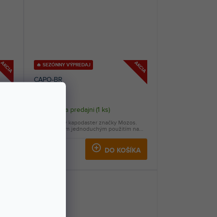
AKCIA
AKCIA
🔥 SEZÓNNY VÝPREDAJ
CAPO-BR
Skladom na predajni
(
1 ks
)
kú
Pozinkovaný kapodaster značky Mozos.
Vyniká svojím jednoduchým použitím na...
12,70 €
KA
DO KOŠÍKA