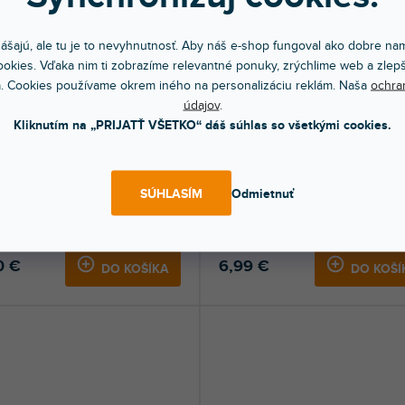
ášajú, ale tu je to nevyhnutnosť. Aby náš e-shop fungoval ako dobre nam
okies. Vďaka nim ti zobrazíme relevantné ponuky, zrýchlime web a zlepš
. Cookies používame okrem iného na personalizáciu reklám. Naša
ochra
údajov
.
AKCIA
EZÓNNY VÝPREDAJ
🔥 SEZÓNNY VÝPREDAJ
Kliknutím na „PRIJATŤ VŠETKO“ dáš súhlas so všetkými cookies.
-CP
SCPX-FL CR kapodaster plochý
SÚHLASÍM
Odmietnuť
om na predajni
(
1 ks
)
Skladom na predajni
(
16 ks
)
kovaný kapodaster značky Mozos.
Plochý kapodaster "trigger" pre klasic
 svojím jednoduchým použitím na...
gitaru. Pogumované čeľuste. Farba...
0 €
6,99 €
DO KOŠÍKA
DO KOŠÍ