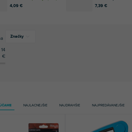
4,09 €
7,39 €
Značky
na
14
€
3
Mozos
8
Razzor
2
Soundsation
7
Stagg
ÚČAME
NAJLACNEJŠIE
NAJDRAHŠIE
NAJPREDÁVANEJŠIE