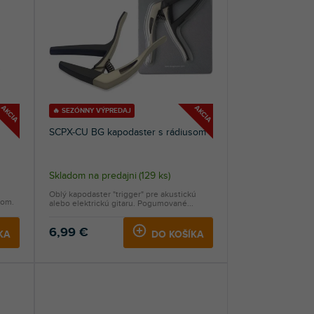
AKCIA
AKCIA
🔥 SEZÓNNY VÝPREDAJ
SCPX-CU BG kapodaster s rádiusom
Skladom na predajni
(
129 ks
)
Oblý kapodaster "trigger" pre akustickú
kom.
alebo elektrickú gitaru. Pogumované...
6,99 €
KA
DO KOŠÍKA