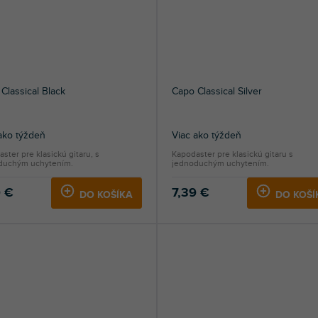
Classical Black
Capo Classical Silver
ako týždeň
Viac ako týždeň
ster pre klasickú gitaru, s
Kapodaster pre klasickú gitaru s
duchým uchytením.
jednoduchým uchytením.
9 €
7,39 €
DO KOŠÍKA
DO KOŠÍ