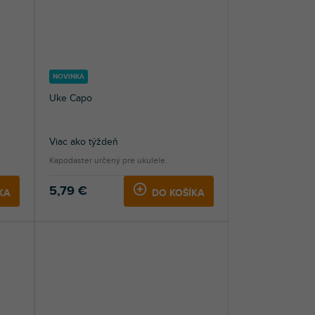
NOVINKA
Uke Capo
Viac ako týždeň
Kapodaster určený pre ukulele.
5,79 €
KA
DO KOŠÍKA