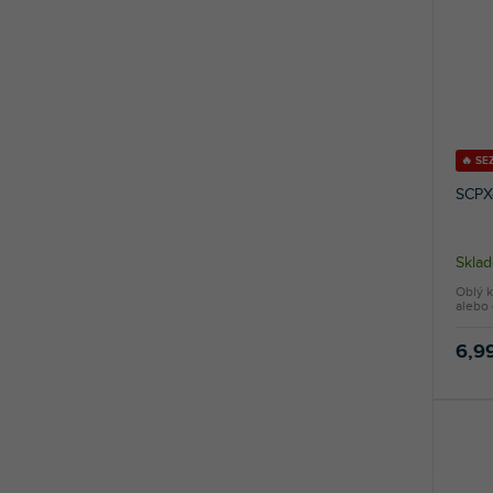
🔥 S
SCPX
Sklad
Oblý k
alebo 
6,9