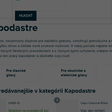
v
dobné nástroje
Gitary
Kapodastre
HĽADAŤ
podastre
re, nevyhnutný doplnok pre každého gitaristu, umožňujú jednoducho a r
výšku tónov a získate nové zvukové možnosti. V našej ponuke nájdete š
 rôznych farebných prevedeniach a s rôznymi typmi uchytenia, vrátane m
si ten pravý kapodaster a obohaťte svoj zvuk!
Pre klasické
Pre akustické a
gitary
elektrické gitary
redávanejšie v kategórii Kapodastre
CABS-10
Capo Classical Black
Skladom na predajni
(
2 ks
)
Viac ako týždeň