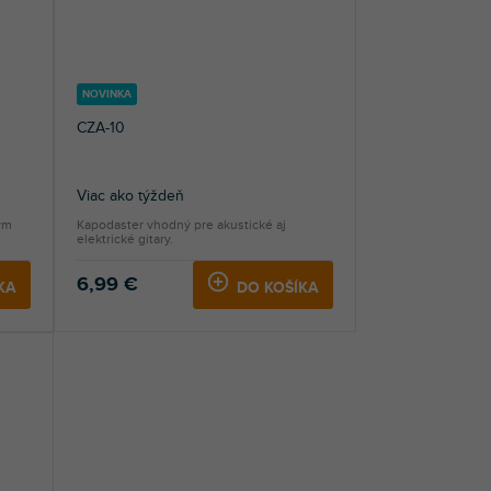
NOVINKA
CZA-10
Viac ako týždeň
ým
Kapodaster vhodný pre akustické aj
elektrické gitary.
6,99 €
KA
DO KOŠÍKA