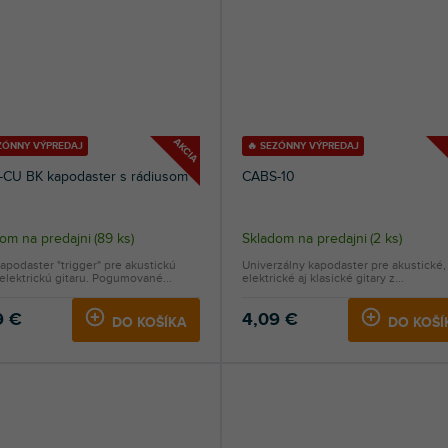
AKCIA
EZÓNNY VÝPREDAJ
🔥 SEZÓNNY VÝPREDAJ
-CU BK kapodaster s rádiusom
CABS-10
om na predajni
(
89 ks
)
Skladom na predajni
(
2 ks
)
apodaster "trigger" pre akustickú
Univerzálny kapodaster pre akustické,
elektrickú gitaru. Pogumované...
elektrické aj klasické gitary z...
9 €
4,09 €
DO KOŠÍKA
DO KOŠÍ