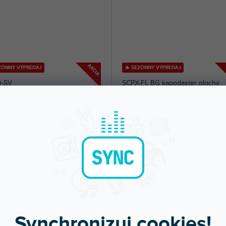
AKCIA
EZÓNNY VÝPREDAJ
🔥 SEZÓNNY VÝPREDAJ
-SV
SCPX-FL BG kapodaster plochý
om na predajni
(
2 ks
)
Skladom na predajni
(
86 ks
)
kovaný kapodaster značky Mozos.
Plochý kapodaster "trigger" pre klasic
 svojím jednoduchým použitím na...
gitaru. Pogumované čeľuste. Farba...
50 €
6,99 €
DO KOŠÍKA
DO KOŠÍ
Synchronizuj cookies!