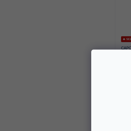
🔥 S
CAPO
Sklad
Pozin
Vyniká
13,