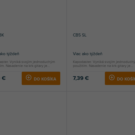
BK
CB5 SL
ako týždeň
Viac ako týždeň
aster. Vyniká svojím jednoduchým
Kapodaster. Vyniká svojím jednoduch
ím. Nasadenie na krk gitary je...
použitím. Nasadenie na krk gitary je...
9 €
7,39 €
DO KOŠÍKA
DO KOŠÍ