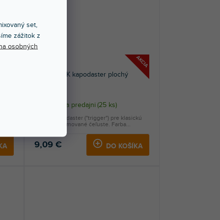
ixovaný set,
íme zážitok z
na osobných
AKCIA
AKCIA
SCPX-FL BK kapodaster plochý
Skladom na predajni
(
25 ks
)
kú
Plochý kapodaster ("trigger") pre klasickú
gitaru. Pogumované čeľuste. Farba...
9,09 €
KA
DO KOŠÍKA