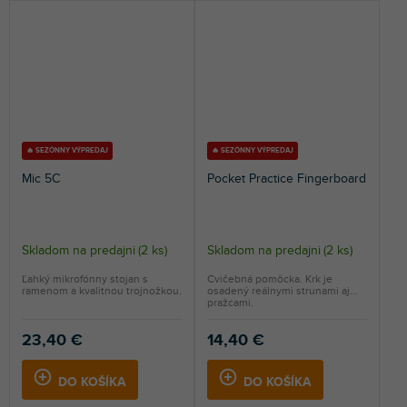
🔥 SEZÓNNY VÝPREDAJ
🔥 SEZÓNNY VÝPREDAJ
Mic 5C
Pocket Practice Fingerboard
Skladom na predajni
(
2 ks
)
Skladom na predajni
(
2 ks
)
Ľahký mikrofónny stojan s
Cvičebná pomôcka. Krk je
ramenom a kvalitnou trojnožkou.
osadený reálnymi strunami aj
pražcami.
23,40 €
14,40 €
DO KOŠÍKA
DO KOŠÍKA