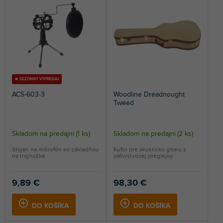
n
NAJDRAHŠIE
i
e
NAJPREDÁVANEJŠIE
p
r
ABECEDNE
o
d
u
🔥 SEZÓNNY VÝPREDAJ
k
ACS-603-3
Woodline Dreadnought
t
Tweed
o
v
Skladom na predajni
(
1 ks
)
Skladom na predajni
(
2 ks
)
Stojan na mikrofón so základňou
Kufor pre akustickú gitaru z
na trojnožke.
päťvrstvovej preglejky.
9,89 €
98,30 €
DO KOŠÍKA
DO KOŠÍKA