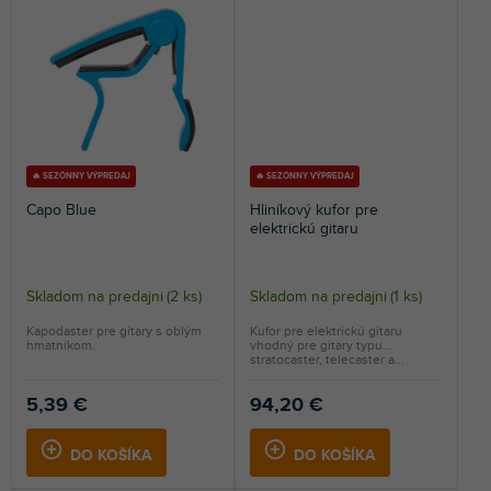
🔥 SEZÓNNY VÝPREDAJ
🔥 SEZÓNNY VÝPREDAJ
Capo Blue
Hliníkový kufor pre
elektrickú gitaru
Skladom na predajni
(
2 ks
)
Skladom na predajni
(
1 ks
)
Kapodaster pre gitary s oblým
Kufor pre elektrickú gitaru
hmatníkom.
vhodný pre gitary typu
stratocaster, telecaster a...
5,39 €
94,20 €
DO KOŠÍKA
DO KOŠÍKA