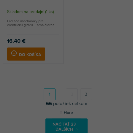
Skladom na predajni
(
1 ks
)
Ladiace mechaniky pre
elektrickú gitaru. Farba čierna.
16,40 €
DO KOŠÍKA
S
t
r
1
3
á
66
položiek celkom
n
k
O
Hore
o
v
v
l
a
NAČÍTAŤ 23
á
n
ĎALŠÍCH