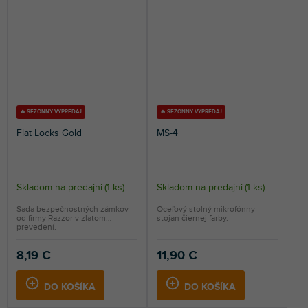
🔥 SEZÓNNY VÝPREDAJ
🔥 SEZÓNNY VÝPREDAJ
Flat Locks Gold
MS-4
Skladom na predajni
(
1 ks
)
Skladom na predajni
(
1 ks
)
Sada bezpečnostných zámkov
Oceľový stolný mikrofónny
od firmy Razzor v zlatom
stojan čiernej farby.
prevedení.
8,19 €
11,90 €
DO KOŠÍKA
DO KOŠÍKA