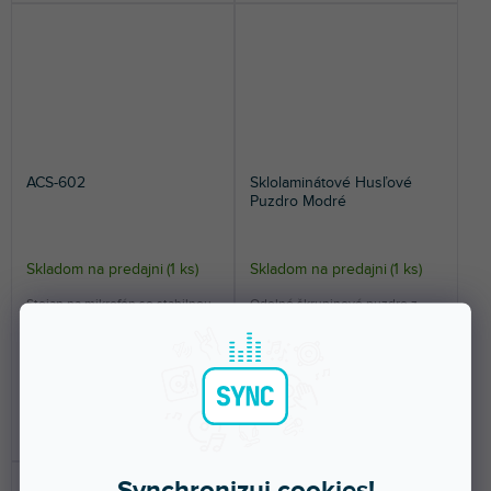
ACS-602
Sklolaminátové Husľové
Puzdro Modré
Skladom na predajni
(
1 ks
)
Skladom na predajni
(
1 ks
)
Stojan na mikrofón so stabilnou
Odolné škrupinové puzdro z
základňou na trojnožke.
laminátu pre husle veľkosti 4/4.
Ponúka spoľahlivú...
23 €
148 €
DO KOŠÍKA
DO KOŠÍKA
Synchronizuj cookies!