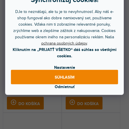
DJe to neznášajú, ale tu je to nevyhnutnosť. Aby náš e-
shop fungoval ako dobre namixovaný set, používame
cookies. Vďaka nim ti zobrazíme relevantné ponuky,
zrýchlime web a zlepšíme zážitok z nakupovania. Cookies
používame okrem iného na personalizáciu reklám. Naša
Woodline Electric Brown
6 Stojan na gitaru
ochrana osobných údajov
.
Kliknutím na „PRIJATŤ VŠETKO“ dáš súhlas so všetkými
cookies.
Skladom na predajni
(
1 ks
)
Skladom na predajni
(
1 ks
)
Nastavenie
Kufor pre elektrickú gitaru z
Stojan pre viacero nástrojov.
päťvrstvovej preglejky.
SÚHLASÍM
Odmietnuť
139 €
94,20 €
DO KOŠÍKA
DO KOŠÍKA