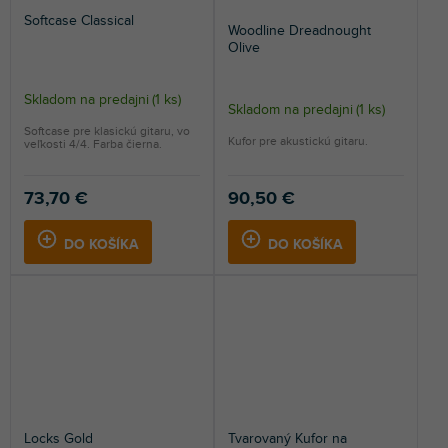
Softcase Classical
Woodline Dreadnought
Olive
Skladom na predajni
(
1 ks
)
Skladom na predajni
(
1 ks
)
Softcase pre klasickú gitaru, vo
Kufor pre akustickú gitaru.
veľkosti 4/4. Farba čierna.
73,70 €
90,50 €
DO KOŠÍKA
DO KOŠÍKA
Locks Gold
Tvarovaný Kufor na