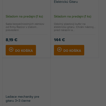
Elektrickú Gitaru
Skladom na predajni
(
1 ks
)
Skladom na predajni
(
1 ks
)
Sada bezpečnostných zámkov
Odolný plastový kufor na
od firmy Razzor v zlatom
elektrickú gitaru. Chráni nástroj
prevedení.
pred nárazmi a...
8,19 €
144 €
DO KOŠÍKA
DO KOŠÍKA
Ladiace mechaniky pre
gitaru 3+3 čierne