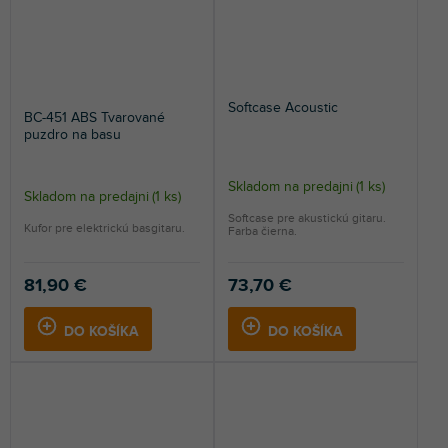
Softcase Acoustic
BC-451 ABS Tvarované
puzdro na basu
Skladom na predajni
(
1 ks
)
Skladom na predajni
(
1 ks
)
Softcase pre akustickú gitaru.
Kufor pre elektrickú basgitaru.
Farba čierna.
81,90 €
73,70 €
DO KOŠÍKA
DO KOŠÍKA