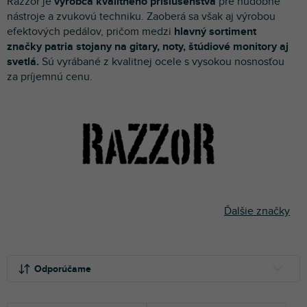
Razzor je
výrobca kvalitného príslušenstva
pre hudobné
p
nástroje a zvukovú techniku. Zaoberá sa však aj výrobou
r
efektových pedálov, pričom medzi
hlavný sortiment
o
značky patria stojany na gitary, noty, štúdiové monitory aj
d
svetlá.
Sú vyrábané z kvalitnej ocele s vysokou nosnosťou
u
za príjemnú cenu.
k
t
o
v
Ďalšie značky
R
a
Odporúčame
d
e
NAJLACNEJŠIE