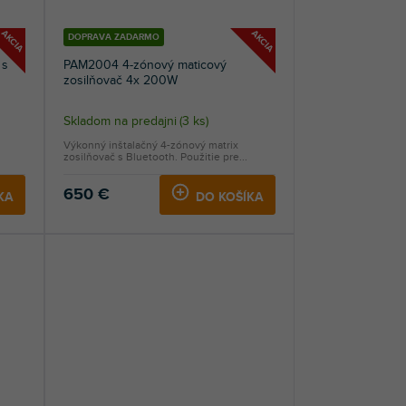
AKCIA
AKCIA
DOPRAVA ZADARMO
 s
PAM2004 4-zónový maticový
zosilňovač 4x 200W
Skladom na predajni
(
3 ks
)
Výkonný inštalačný 4-zónový matrix
zosilňovač s Bluetooth. Použitie pre...
650 €
KA
DO KOŠÍKA