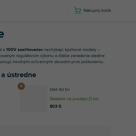
Nákupný košík
100V zosilňovače a ústredne
e
í
a
100V zosilňovačov
nechýbajú špičkové modely –
ovaným regulátorom výkonu a ďalšie zariadenia ideálne
disponujú mnohými ochrannými obvodmi proti poškodeniu.
 a ústredne
DMA 162 EU
Skladom na predajni
(
3 ks
)
803 €