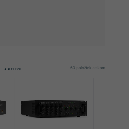
60
položiek celkom
ABECEDNE