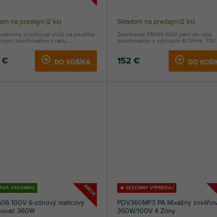
om na predajni
(
2 ks
)
Skladom na predajni
(
2 ks
)
výkonný zosilňovač slúži na použitie
Zosilňovač PPA50 100V patrí do radu
tnými zosilňovačmi z radu...
zosilňovačov s výstupmi 8 Ohms, 70V a
 €
152 €
DO KOŠÍKA
DO KOŠÍ
AKCIA
AVA ZADARMO
🔥 SEZÓNNY VÝPREDAJ
06 100V 6-zónový maticový
PDV360MP3 PA Mixážny zosilňo
lňovač 360W
360W/100V 4 Zóny