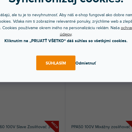
40MP3 PA Mixážny zosilňovač
PDW360MP3 PA mixážny zosilňo
/100V 4 Zóny
360W/100V 6 zón
ášajú, ale tu je to nevyhnutnosť. Aby náš e-shop fungoval ako dobre nam
okies. Vďaka nim ti zobrazíme relevantné ponuky, zrýchlime web a zlepš
om na predajni
(
1 ks
)
Skladom na predajni
(
1 ks
)
. Cookies používame okrem iného na personalizáciu reklám. Naša
ochra
0 patrí do rady plne vybavených,
Sériový zosilňovač pre montáž do rack
údajov
.
o výkonných mixážnych
ktorý je možné použiť buď ako 100V...
ovačov...
Kliknutím na „PRIJATŤ VŠETKO“ dáš súhlas so všetkými cookies.
 €
246 €
DO KOŠÍKA
DO KOŠÍ
SÚHLASÍM
Odmietnuť
AKCIA
60 100V Slave Zosilňovač 360W
PPA50 100V Mixážny zosilňovač