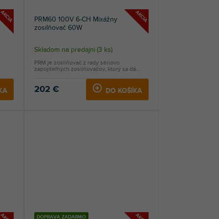
AKCIA
AKCIA
PRM60 100V 6-CH Mixážny
zosilňovač 60W
Skladom na predajni
(
3 ks
)
PRM je zosilňovač z rady sériovo
zapojiteľných zosilňovačov, ktorý sa dá...
202 €
KA
DO KOŠÍKA
DOPRAVA ZADARMO