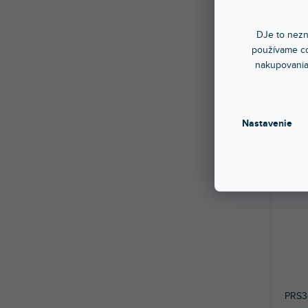
PDV2
240W
DJe to nezn
používame co
Sklad
nakupovania
PDV24
vysok
zosilň
432
Nastavenie
PRS3