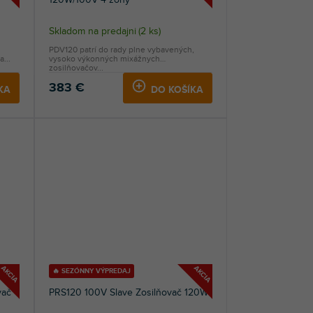
Skladom na predajni
(
2 ks
)
PDV120 patrí do rady plne vybavených,
...
vysoko výkonných mixážnych
zosilňovačov...
383 €
KA
DO KOŠÍKA
AKCIA
AKCIA
🔥 SEZÓNNY VÝPREDAJ
vač
PRS120 100V Slave Zosilňovač 120W