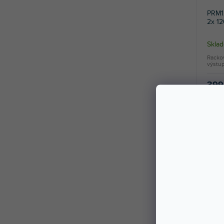
PRM1
2x 1
Sklad
Racko
výstup
399