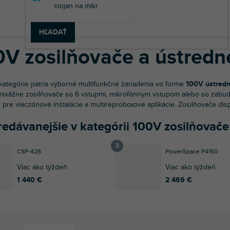
v
uková technika
Inštalačné reproboxy a zosilňovače
100V systémy
HĽADAŤ
0V zosilňovače a ústredn
 kategórie patria výborné multifunkčné zariadenia vo forme
100V ústredn
ixážne zosilňovače so 6 vstupmi, mikrofónnym vstupom alebo so zabud
d pre viaczónové inštalácie a multireproboxové aplikácie. Zosilňovače 
redávanejšie v kategórii 100V zosilňovače
CSP-428
PowerSpace P4150
Viac ako týždeň
Viac ako týždeň
1 440 €
2 469 €