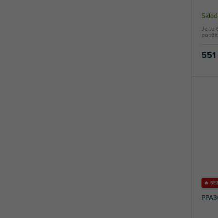
Sklad
Je to 
použiť
551
🔥 S
PPA3