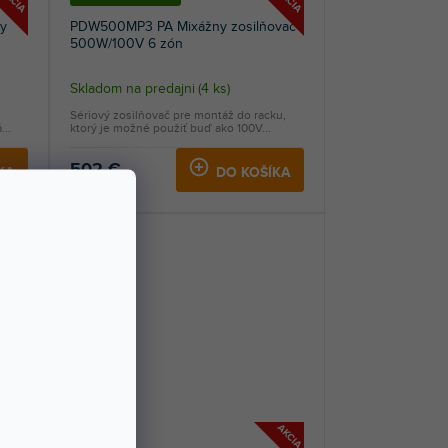
AKCIA
AKCIA
y
PDW500MP3 PA Mixážny zosilňovač
500W/100V 6 zón
Skladom na predajni
(
4 ks
)
Sériový zosilňovač pre montáž do racku,
...
ktorý je možné použiť buď ako 100V...
502 €
KA
DO KOŠÍKA
AKCIA
AKCIA