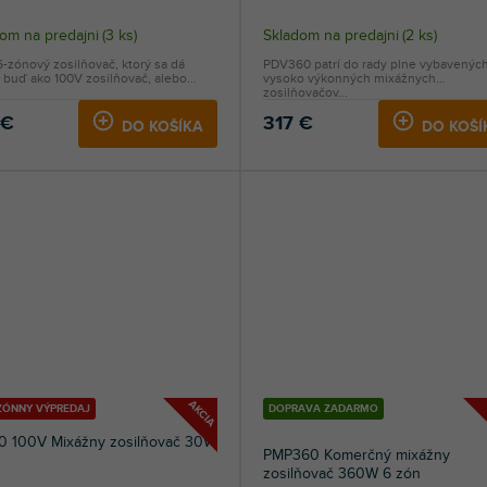
om na predajni
(
3 ks
)
Skladom na predajni
(
2 ks
)
6-zónový zosilňovač, ktorý sa dá
PDV360 patrí do rady plne vybavených
 buď ako 100V zosilňovač, alebo...
vysoko výkonných mixážnych
zosilňovačov...
 €
317 €
DO KOŠÍKA
DO KOŠÍ
AKCIA
EZÓNNY VÝPREDAJ
DOPRAVA ZADARMO
0 100V Mixážny zosilňovač 30W
PMP360 Komerčný mixážny
zosilňovač 360W 6 zón