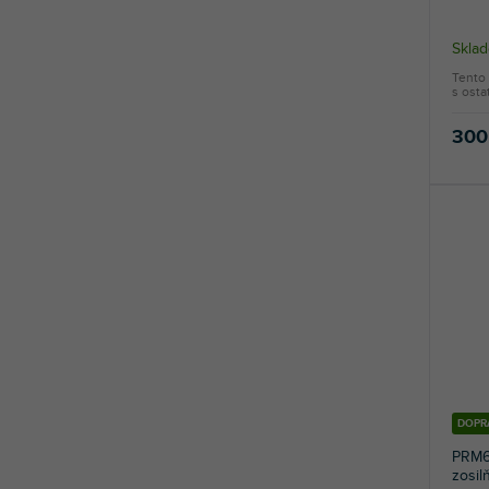
Sklad
Tento 
s osta
300
DOPR
PRM6
zosi