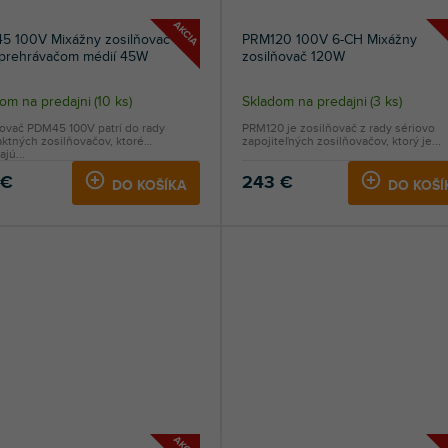
AKCIA
5 100V Mixážny zosilňovač s
PRM120 100V 6-CH Mixážny
 prehrávačom médií 45W
zosilňovač 120W
om na predajni
(
10 ks
)
Skladom na predajni
(
3 ks
)
ňovač PDM45 100V patrí do rady
PRM120 je zosilňovač z rady sériovo
ktných zosilňovačov, ktoré
zapojiteľných zosilňovačov, ktorý je...
jú...
 €
243 €
DO KOŠÍKA
DO KOŠÍ