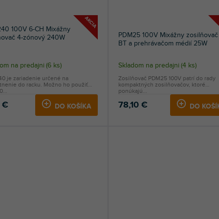
AKCIA
40 100V 6-CH Mixážny
PDM25 100V Mixážny zosilňovač
lňovač 4-zónový 240W
BT a prehrávačom médií 25W
merné
om na predajni
(
6 ks
)
Skladom na predajni
(
4 ks
)
otenie
0 je zariadenie určené na
Zosilňovač PDM25 100V patrí do rady
uktu
tnenie do racku. Možno ho použiť
kompaktných zosilňovačov, ktoré
0...
ponúkajú...
 €
78,10 €
DO KOŠÍKA
DO KOŠÍ
dičiek.