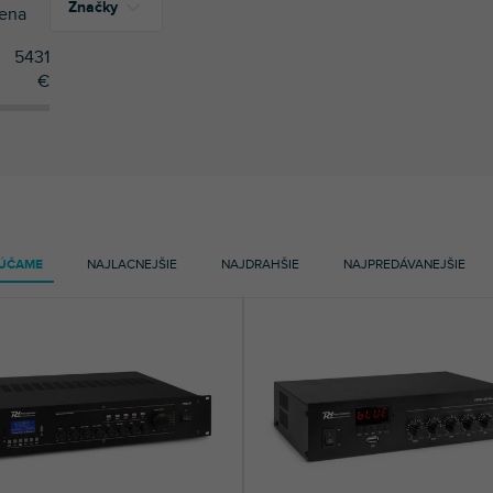
Značky
ena
5431
€
19
Bose
1
LD Systems
29
Power Dynamics
11
RCF
ÚČAME
NAJLACNEJŠIE
NAJDRAHŠIE
NAJPREDÁVANEJŠIE