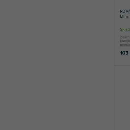
PDM4
BT a
Sklad
Zosil
kompa
ponúka
103