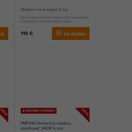
Skladom na predajni
(
3 ks
)
,
Tento výkonný zosilňovač slúži na použitie
s ostatnými zosilňovačmi z radu...
119 €
KA
DO KOŠÍKA
AKCIA
AKCIA
🔥 SEZÓNNY VÝPREDAJ
PMP240 Komerčný mixážny
zosilňovač 240W 6 zón