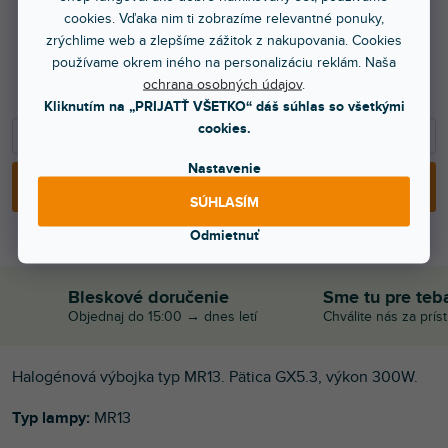
cookies. Vďaka nim ti zobrazíme relevantné ponuky,
zrýchlime web a zlepšíme zážitok z nakupovania. Cookies
18,50 €
používame okrem iného na personalizáciu reklám. Naša
15,04 € bez DPH
ochrana osobných údajov
.
23,50 €
Kliknutím na „PRIJATŤ VŠETKO“ dáš súhlas so všetkými
cookies.
−
+
Nastavenie
PRIDAŤ DO KOŠÍKA
SÚHLASÍM
Odmietnuť
Bleskové doručenie
Sme tu pre teb
Objednaj do 15:00 → dnes letí
Chválite nás za prís
Halogénová výbojka typ MR13. Pätica GX5.3, výkon 300W.
Typ lampy:
MR13