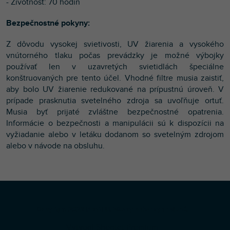
- Životnosť: 70 hodín
Bezpečnostné pokyny:
Z dôvodu vysokej svietivosti, UV žiarenia a vysokého
vnútorného tlaku počas prevádzky je možné výbojky
používať len v uzavretých svietidlách špeciálne
konštruovaných pre tento účel. Vhodné filtre musia zaistiť,
aby bolo UV žiarenie redukované na prípustnú úroveň. V
prípade prasknutia svetelného zdroja sa uvoľňuje ortuť.
Musia byť prijaté zvláštne bezpečnostné opatrenia.
Informácie o bezpečnosti a manipulácii sú k dispozícii na
vyžiadanie alebo v letáku dodanom so svetelným zdrojom
alebo v návode na obsluhu.
Z
Copyright 2026
Profi-DJ
. Všetky práva vyhradené.
á
Vytvoril Shoptet Premium
p