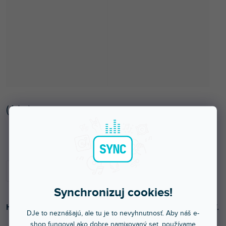
(
4 ks
)
Skladom na predajni
Synchronizuj cookies!
Halogénová výbojka typ MR13. Pätica GX5.3, výkon 300W.
DJe to neznášajú, ale tu je to nevyhnutnosť. Aby náš e-
shop fungoval ako dobre namixovaný set, používame