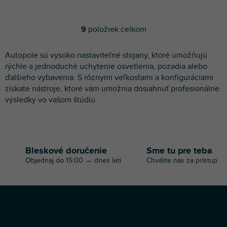
9
položiek celkom
O
v
l
Autopole sú vysoko nastaviteľné stojany, ktoré umožňujú
á
rýchle a jednoduché uchytenie osvetlenia, pozadia alebo
d
ďalšieho vybavenia. S rôznymi veľkosťami a konfiguráciami
a
získate nástroje, ktoré vám umožnia dosiahnuť profesionálne
c
výsledky vo vašom štúdiu.
i
e
p
r
v
k
Bleskové doručenie
Sme tu pre teba
y
Objednaj do 15:00 → dnes letí
Chválite nás za prístup
v
ý
p
i
s
Z
Copyright 2026
Profi-DJ
. Všetky práva vyhradené.
u
á