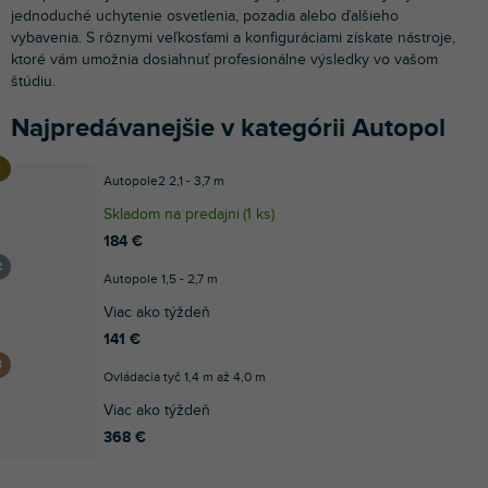
jednoduché uchytenie osvetlenia, pozadia alebo ďalšieho
vybavenia. S rôznymi veľkosťami a konfiguráciami získate nástroje,
ktoré vám umožnia dosiahnuť profesionálne výsledky vo vašom
štúdiu.
Najpredávanejšie v kategórii Autopol
Autopole2 2,1 - 3,7 m
Skladom na predajni
(
1 ks
)
184 €
Autopole 1,5 - 2,7 m
Viac ako týždeň
141 €
Ovládacia tyč 1,4 m až 4,0 m
Viac ako týždeň
368 €