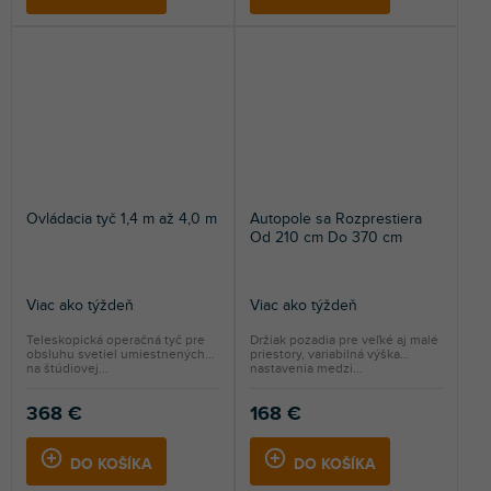
Ovládacia tyč 1,4 m až 4,0 m
Autopole sa Rozprestiera
Od 210 cm Do 370 cm
Viac ako týždeň
Viac ako týždeň
Teleskopická operačná tyč pre
Držiak pozadia pre veľké aj malé
obsluhu svetiel umiestnených
priestory, variabilná výška
na štúdiovej...
nastavenia medzi...
368 €
168 €
DO KOŠÍKA
DO KOŠÍKA