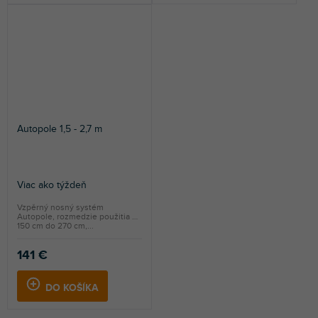
Autopole 1,5 - 2,7 m
Viac ako týždeň
Vzpěrný nosný systém
Autopole, rozmedzie použitia od
150 cm do 270 cm,...
141 €
DO KOŠÍKA