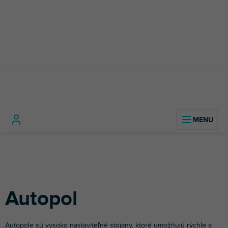
Prejsť
na
obsah
Foto a
Štúdiové
Autopo
Domov
video
Statívy
Svetelné
vybavenie
technika
statívy
Autopol
Autopole sú vysoko nastaviteľné stojany, ktoré umožňujú rýchle a