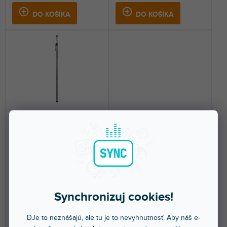
DO KOŠÍKA
DO KOŠÍKA
Black Mini Autopole 2,1 m -
Autopole2 2,1 - 3,7 m
3,7 m
Skladom na predajni
(
1 ks
)
Skladom na predajni
(
1 ks
)
Mini Autopole, rozsah od 210 cm
Dvojpolohový Autopole s
do 370 cm, priemer tyče 35 mm
premenlivým ťahom, dĺžka od
a 32 mm, čierno...
210 cm do 370 cm, priemer...
Synchronizuj cookies!
148 €
184 €
DJe to neznášajú, ale tu je to nevyhnutnosť. Aby náš e-