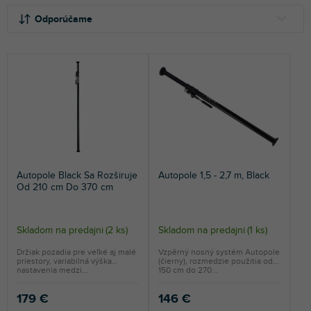
R
V
a
ý
Odporúčame
d
p
e
i
NAJLACNEJŠIE
n
s
NAJDRAHŠIE
i
p
e
r
NAJPREDÁVANEJŠIE
p
o
r
d
ABECEDNE
o
u
d
k
u
t
Autopole Black Sa Rozširuje
Autopole 1,5 - 2,7 m, Black
k
o
Od 210 cm Do 370 cm
t
v
o
v
Skladom na predajni
(
2 ks
)
Skladom na predajni
(
1 ks
)
Držiak pozadia pre veľké aj malé
Vzpěrný nosný systém Autopole
priestory, variabilná výška
(čierny), rozmedzie použitia od
nastavenia medzi...
150 cm do 270...
179 €
146 €