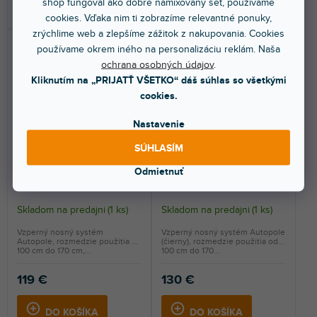
shop fungoval ako dobre namixovaný set, používame
DO KOŠÍKA
DO KOŠÍKA
cookies. Vďaka nim ti zobrazíme relevantné ponuky,
zrýchlime web a zlepšíme zážitok z nakupovania. Cookies
používame okrem iného na personalizáciu reklám. Naša
ochrana osobných údajov
.
Kliknutím na „PRIJATŤ VŠETKO“ dáš súhlas so všetkými
cookies.
Nastavenie
SÚHLASÍM
Autopole 1,0 - 1,7 m
Autopole 1,0 - 1,7 m, Black
Odmietnuť
Skladom na predajni
(
1 ks
)
Skladom na predajni
(
1 ks
)
Vzperný nosný systém
Vzperný nosný systém Autopole
Autopole, rozmedzie použitia od
(čierny), rozmedzie použitia od
100 cm do 170 cm,...
100 cm do 170...
119 €
130 €
DO KOŠÍKA
DO KOŠÍKA