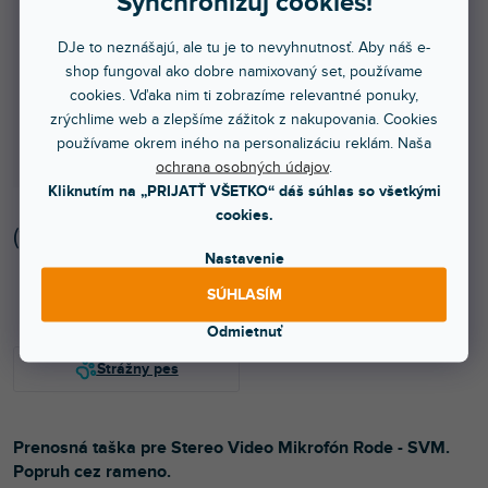
Synchronizuj cookies!
DJe to neznášajú, ale tu je to nevyhnutnosť. Aby náš e-
shop fungoval ako dobre namixovaný set, používame
cookies. Vďaka nim ti zobrazíme relevantné ponuky,
zrýchlime web a zlepšíme zážitok z nakupovania. Cookies
používame okrem iného na personalizáciu reklám. Naša
ochrana osobných údajov
.
Kliknutím na „PRIJATŤ VŠETKO“ dáš súhlas so všetkými
cookies.
(
1 ks
)
Nastavenie
Skladom na predajni
SÚHLASÍM
Odmietnuť
Prenosná taška pre Stereo Video Mikrofón Rode - SVM.
Popruh cez rameno.