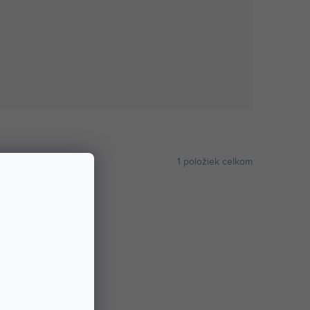
1
položiek celkom
ABECEDNE