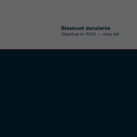
Bleskové doručenie
Objednaj do 15:00 → dnes letí
Z
á
p
ä
t
i
e