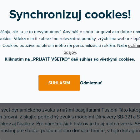
Synchronizuj cookies!
0-SB
ako týždeň
ášajú, ale tu je to nevyhnutnosť. Aby náš e-shop fungoval ako dobre nam
okies. Vďaka nim ti zobrazíme relevantné ponuky, zrýchlime web a zlepš
ara typu Fusion.Farba sunburst.
. Cookies používame okrem iného na personalizáciu reklám. Naša
ochra
 €
údajov
.
DO KOŠÍKA
Kliknutím na „PRIJATŤ VŠETKO“ dáš súhlas so všetkými cookies.
SÚHLASÍM
Odmietnuť
O
v
 svet dynamického zvuku s našimi basgitarami Fusion! Táto kategó
l
h úrovní. Získajte perfektný zvuk s modelmi Dimavery SB-321 a 
á
d
vákov aj ľavákov. Pre náročnejších hráčov je tu aj matná verzia 
a
 nástroj pre štúdio, pódium alebo domáce hranie, v tejto kategór
c
.