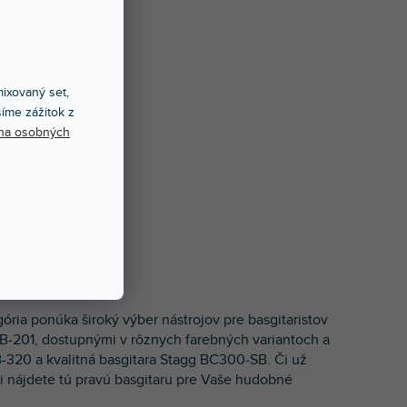
ixovaný set,
íme zážitok z
na osobných
ria ponúka široký výber nástrojov pre basgitaristov
SB-201, dostupnými v rôznych farebných variantoch a
SB-320 a kvalitná basgitara Stagg BC300-SB. Či už
ii nájdete tú pravú basgitaru pre Vaše hudobné