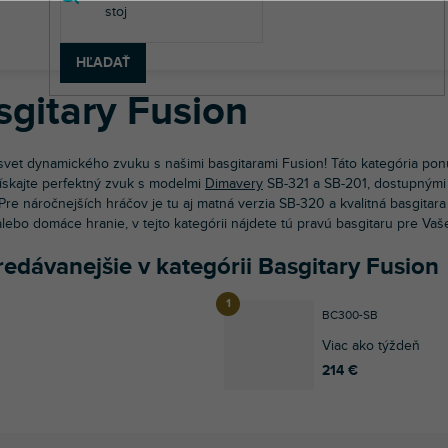
v
dobné nástroje
Basgitary
Elektrické basgitary
Basgitary Fusi
HĽADAŤ
sgitary Fusion
svet dynamického zvuku s našimi basgitarami Fusion! Táto kategória ponú
Získajte perfektný zvuk s modelmi
Dimavery
SB-321 a SB-201, dostupnými 
 Pre náročnejších hráčov je tu aj matná verzia SB-320 a kvalitná basgitar
lebo domáce hranie, v tejto kategórii nájdete tú pravú basgitaru pre Va
edávanejšie v kategórii Basgitary Fusion
BC300-SB
Viac ako týždeň
214 €