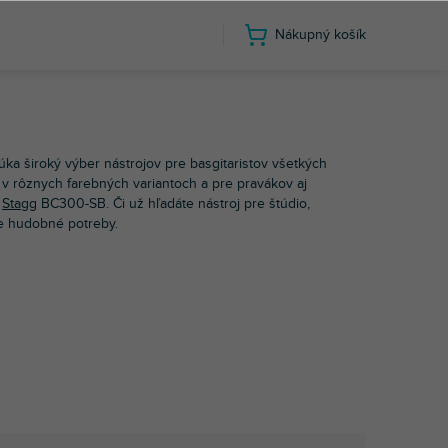
Nákupný košík
on
ka široký výber nástrojov pre basgitaristov všetkých
v rôznych farebných variantoch a pre pravákov aj
a
Stagg
BC300-SB. Či už hľadáte nástroj pre štúdio,
še hudobné potreby.