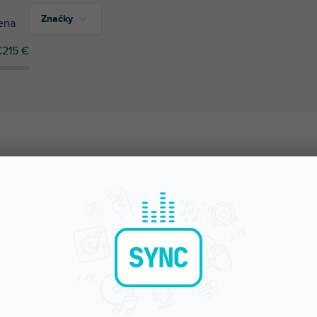
Značky
ena
€
215
€
1
Stagg
ÚČAME
NAJLACNEJŠIE
NAJDRAHŠIE
NAJPREDÁVANEJŠIE