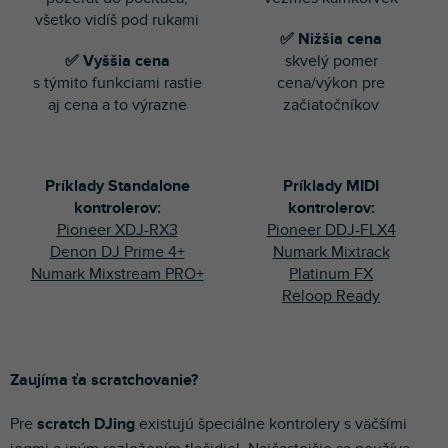
všetko vidíš pod rukami
✅ Nižšia cena
✅ Vyššia cena
skvelý pomer
s týmito funkciami rastie
cena/výkon pre
aj cena a to výrazne
začiatočníkov
Príklady Standalone
Príklady MIDI
kontrolerov:
kontrolerov:
Pioneer XDJ-RX3
Pioneer DDJ-FLX4
Denon DJ Prime 4+
Numark Mixtrack
Numark Mixstream PRO+
Platinum FX
Reloop Ready
Zaujíma ťa scratchovanie?
Pre
scratch DJing
existujú špeciálne kontrolery s väčšími