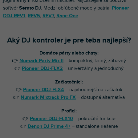
jogmi a iným rozložením tlačidiel. Najčastejšie sa používa
softvér
Serato DJ
. Medzi obľúbené modely patria:
Pioneer
DDJ-REV1
,
REV5
,
REV7
,
Rane One
.
Aký DJ kontroler je pre teba najlepší?
Domáce párty alebo chaty:
👉
Numark Party Mix II
– kompaktný, lacný, zábavný
👉
Pioneer DDJ-FLX2
– univerzálny a jednoduchý
Začiatočníci:
👉
Pioneer DDJ-FLX4
– najvhodnejší na začiatok
👉
Numark Mixtrack Pro FX
– dostupná alternatíva
Profíci:
👉
Pioneer DDJ-FLX10
– pokročilé funkcie
👉
Denon DJ Prime 4+
– standalone riešenie