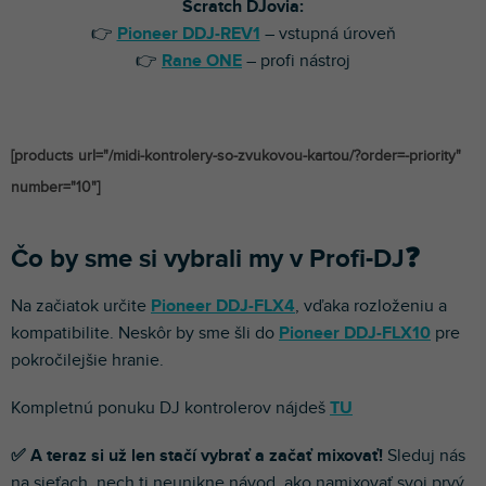
Scratch DJovia:
👉
Pioneer DDJ-REV1
– vstupná úroveň
👉
Rane ONE
– profi nástroj
[products url="/midi-kontrolery-so-zvukovou-kartou/?order=-priority"
number="10"]
Čo by sme si vybrali my v Profi-DJ❓
Na začiatok určite
Pioneer DDJ-FLX4
, vďaka rozloženiu a
kompatibilite. Neskôr by sme šli do
Pioneer DDJ-FLX10
pre
pokročilejšie hranie.
Kompletnú ponuku DJ kontrolerov nájdeš
TU
✅ A teraz si už len stačí vybrať a začať mixovať!
Sleduj nás
na sieťach, nech ti neunikne návod, ako namixovať svoj prvý