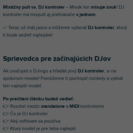
Mixážny pult vs. DJ kontroler
– Mixák len
mixuje zvuk
! DJ
kontroler má mixpult aj prehrávače
v jednom
.
✅ Teraz už máš jasno a môžeme vyberať
DJ kontroler
, ktorý
ti bude sedieť najlepšie!
Sprievodca pre začínajúcich DJov
Ak uvažuješ o DJingu a hľadáš prvý
DJ kontroler
, si na
správnom mieste! Pomôžeme ti pochopiť rozdiely a vybrať
ten najlepší model.
Po prečítaní článku budeš vedieť:
👉 Rozdiel medzi
standalone
a
MIDI
kontrolermi
👉 Čo je DJ kontroler
👉 Aký software sa používa
👉 Ktorý model je pre teba najlepší