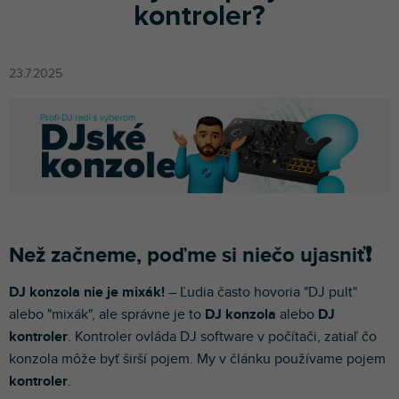
kontroler?
23.7.2025
Než začneme, poďme si niečo ujasniť❗️
DJ konzola nie je mixák!
– Ľudia často hovoria "DJ pult"
alebo "mixák", ale správne je to
DJ konzola
alebo
DJ
kontroler
. Kontroler ovláda DJ software v počítači, zatiaľ čo
konzola môže byť širší pojem. My v článku používame pojem
kontroler
.