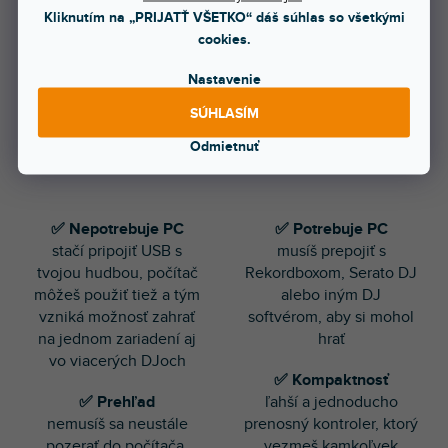
Kliknutím na „PRIJATŤ VŠETKO“ dáš súhlas so všetkými
Standalone DJ
MIDI DJ kontrolery
cookies.
kontrolery
Nastavenie
SÚHLASÍM
Odmietnuť
✅ Nepotrebuje PC
✅ Potrebuje PC
stačí pripojiť USB s
musíš prepojiť s
tvojou hudbou, počítač
Rekordboxom, Serato DJ
môžeš použiť tiež a tým
alebo iným DJ
vzniká možnosť zahrať
softvérom, aby si mohol
na jednom zariadení aj
hrať
vo viacerých DJoch
✅ Kompaktnosť
✅ Prehľad
ľahší a jednoducho
nemusíš sa neustále
prenosný kontroler, ktorý
pozerať do počítača,
vezmeš kamkoľvek