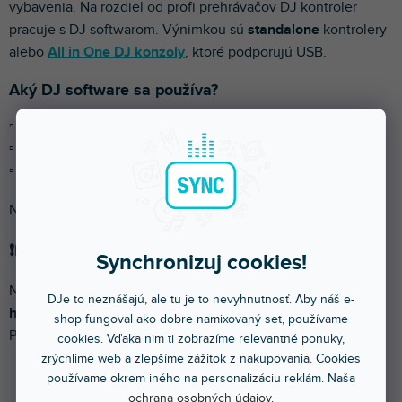
vybavenia. Na rozdiel od profi prehrávačov DJ kontroler
pracuje s DJ softwarom. Výnimkou sú
standalone
kontrolery
alebo
All in One DJ konzoly
, ktoré podporujú USB.
Aký DJ software sa používa?
▫️ Rekordbox
– software od Pioneer DJ
▫️ Serato DJ
– podporuje viac značiek
▫️ Virtual DJ a Traktor
– menej rozšírené, ale obľúbené
Najčastejšie narazíš na Rekordbox a Serato DJ.
❗️Pozor na licencovanie❗️
Synchronizuj cookies!
Niektoré kontrolery aktivujú plnú verziu softvéru pomocou
DJe to neznášajú, ale tu je to nevyhnutnosť. Aby náš e-
hardwarového kľúča
, iné vyžadujú
zakúpenie licencie
.
shop fungoval ako dobre namixovaný set, používame
Prehľad nájdeš
TU
.
cookies. Vďaka nim ti zobrazíme relevantné ponuky,
zrýchlime web a zlepšíme zážitok z nakupovania. Cookies
používame okrem iného na personalizáciu reklám. Naša
ochrana osobných údajov
.