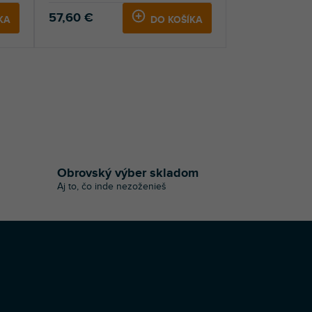
57,60 €
KA
DO KOŠÍKA
Obrovský výber skladom
Aj to, čo inde nezoženieš