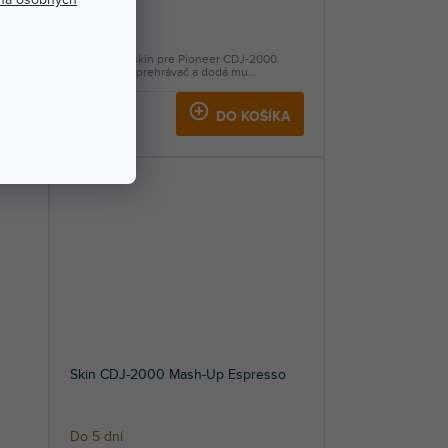
Do 5 dní
.
Nalepovací skin pre Pioneer CDJ-2000.
Ochráni váš prehrávač a dodá mu...
57,60 €
KA
DO KOŠÍKA
Skin CDJ-2000 Mash-Up Espresso
Do 5 dní