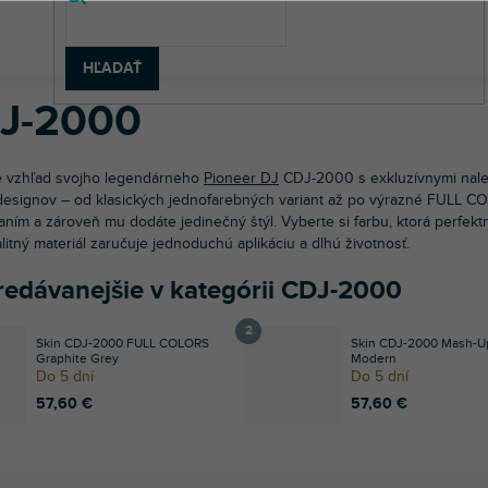
v
 technika
Príslušenstvo pre DJov
Polepy
DJ prehrávače
Pi
HĽADAŤ
J-2000
e vzhľad svojho legendárneho
Pioneer DJ
CDJ-2000 s exkluzívnymi nale
 designov – od klasických jednofarebných variant až po výrazné FULL CO
aním a zároveň mu dodáte jedinečný štýl. Vyberte si farbu, ktorá perfektn
litný materiál zaručuje jednoduchú aplikáciu a dlhú životnosť.
redávanejšie v kategórii CDJ-2000
Skin CDJ-2000 FULL COLORS
Skin CDJ-2000 Mash-U
Graphite Grey
Modern
Do 5 dní
Do 5 dní
57,60 €
57,60 €