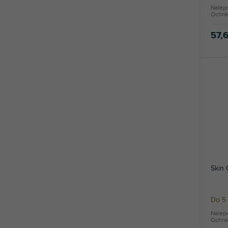
Nalep
Ochrán
57,
Skin
Do 5 
Nalep
Ochrán