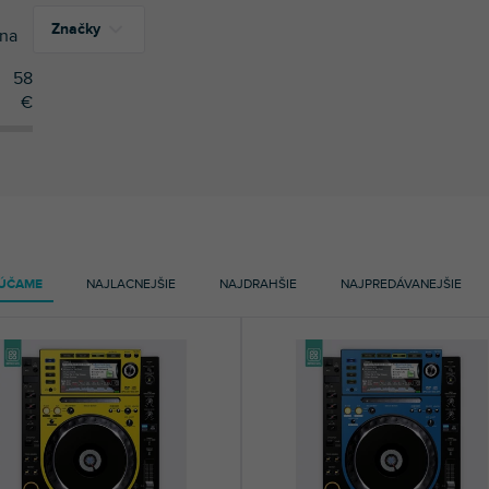
Značky
na
58
€
15
Doto Design
ÚČAME
NAJLACNEJŠIE
NAJDRAHŠIE
NAJPREDÁVANEJŠIE