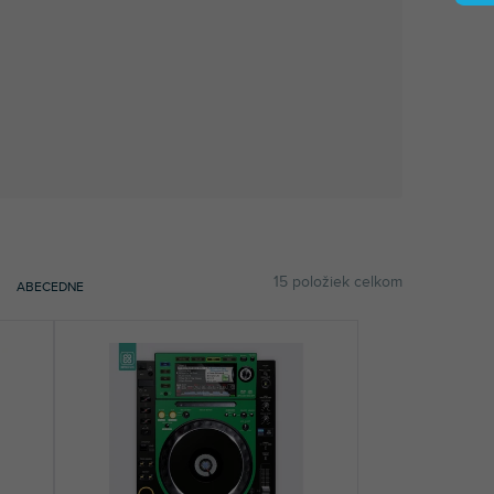
15
položiek celkom
ABECEDNE