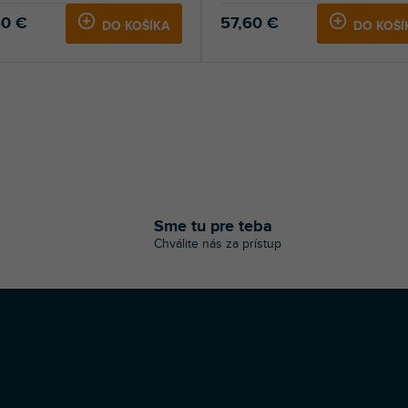
60 €
57,60 €
DO KOŠÍKA
DO KOŠÍ
O
v
l
á
Sme tu pre teba
d
Chválite nás za prístup
a
c
i
e
p
r
v
k
y
v