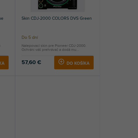
ue
Skin CDJ-2000 COLORS DVS Green
Do 5 dní
.
Nalepovací skin pre Pioneer CDJ-2000.
Ochráni váš prehrávač a dodá mu...
57,60 €
KA
DO KOŠÍKA