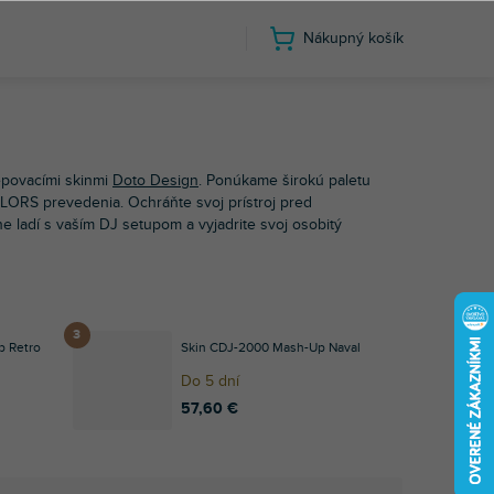
Nákupný košík
oneer
CDJ-2000
povacími skinmi
Doto Design
. Ponúkame širokú paletu
LORS prevedenia. Ochráňte svoj prístroj pred
e ladí s vaším DJ setupom a vyjadrite svoj osobitý
p Retro
Skin CDJ-2000 Mash-Up Naval
Do 5 dní
57,60 €