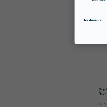
Do 5 
Nalep
Ochrán
Nastavenie
57,
Skin
Grey
Do 5 