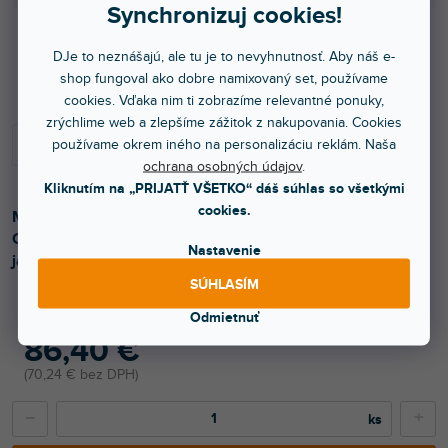
Synchronizuj cookies!
DJe to neznášajú, ale tu je to nevyhnutnosť. Aby náš e-
Do 3 dní
shop fungoval ako dobre namixovaný set, používame
cookies. Vďaka nim ti zobrazíme relevantné ponuky,
zrýchlime web a zlepšíme zážitok z nakupovania. Cookies
používame okrem iného na personalizáciu reklám. Naša
ochrana osobných údajov
.
Kliknutím na „PRIJATŤ VŠETKO“ dáš súhlas so všetkými
cookies.
Miniatúrny kondenzátorový mikrofón – plochý.
Charakteristika kardioidná. Vhodný na montáž na plochu
Nastavenie
javiska, stenu.
SÚHLASÍM
Odmietnuť
86,40 €
70,24 € bez DPH
−
+