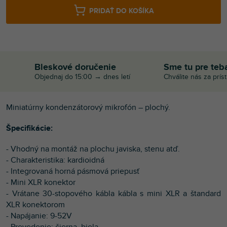
PRIDAŤ DO KOŠÍKA
Bleskové doručenie
Sme tu pre teb
Objednaj do 15:00 → dnes letí
Chválite nás za prís
Miniatúrny kondenzátorový mikrofón – plochý.
Špecifikácie:
- Vhodný na montáž na plochu javiska, stenu atď.
- Charakteristika: kardioidná
- Integrovaná horná pásmová priepusť
- Mini XLR konektor
- Vrátane 30-stopového kábla kábla s mini XLR a štandard
XLR konektorom
- Napájanie: 9-52V
- Prevedenie: čierna, biela