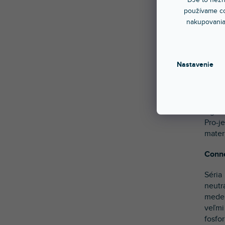
používame co
nakupovania
Nízko
Hoci 
Nastavenie
výsle
v sig
kábla
zážit
signá
Pro-j
materi
Conne
Séria
neutr
meden
veľmi
fosfo