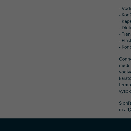
- Vod
- Kon
- Kapa
- Diel
- Tie
- Plá
- Kon
Conne
medi 
vodiv
karát
termo
vysok
S ohľ
m a 1