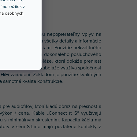
E
íme zážitok z
na osobných
3 cm
 majú napriek tomu nepopierateľný vplyv na
niu počas prenosu a všetky detaily a informácie
a s minimálnymi stratami. Použitie nekvalitného
 môže byť prekážkou dokonalého posluchového
žitie kvalitnej kabeláže, ktorá dokáže preniesť
tenciál. Pri návrhu kabeláže využíva spoločnosť
HiFi zariadení. Základom je použitie kvalitných
 a samotná kvalita konštrukcie.
 pre audiofilov, ktorí kladú dôraz na presnosť a
ýkon / cena. Káble „Connect it S“ využívajú
u s minimálnym skreslením. Kapacita kábla má
ktory v sérii S-Line majú pozlátené kontakty z