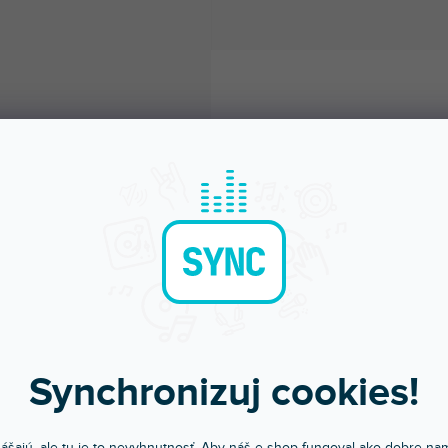
Bleskové doručenie
Sme tu pre teba
Objednaj do 15:00 → dnes letí
Chválite nás za prístu
Synchronizuj cookies!
ášajú, ale tu je to nevyhnutnosť. Aby náš e-shop fungoval ako dobre nam