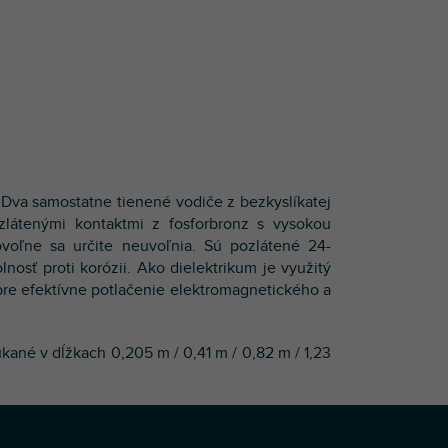
Dva samostatne tienené vodiče z bezkyslíkatej
átenými kontaktmi z fosforbronz s vysokou
voľne sa určite neuvoľnia. Sú pozlátené 24-
osť proti korózii. Ako dielektrikum je využitý
re efektívne potlačenie elektromagnetického a
kané v dĺžkach 0,205 m / 0,41 m / 0,82 m / 1,23