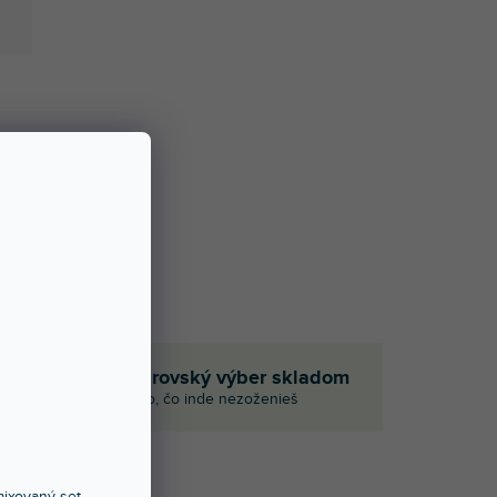
Obrovský výber skladom
p
Aj to, čo inde nezoženieš
ixovaný set,