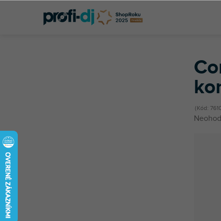
Prejsť
na
obsah
Domov
Káble, konektory a redukcie
Káble
Cinch káble
Cinch/cin
B
o
Co
č
ko
n
ý
p
Kód:
761
a
Priemer
Neohod
n
hodnot
e
produkt
l
je
0,0
z
5
hviezdič