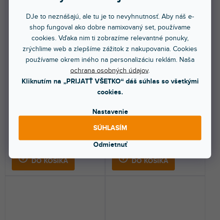
DJe to neznášajú, ale tu je to nevyhnutnosť. Aby náš e-
shop fungoval ako dobre namixovaný set, používame
cookies. Vďaka nim ti zobrazíme relevantné ponuky,
zrýchlime web a zlepšíme zážitok z nakupovania. Cookies
Skin DDJ-XP1 FULL
Skin DDJ-XP1 COLORS DVS
COLORS Black
používame okrem iného na personalizáciu reklám. Naša
White
ochrana osobných údajov
.
Kliknutím na „PRIJATŤ VŠETKO“ dáš súhlas so všetkými
Do 5 dní
Do 5 dní
cookies.
Nalepovací skin pre Pioneer
Nalepovací skin pre Pioneer
Nastavenie
DDJ-XP1. Ochráni váš kontrolér a
DDJ-XP1. Ochráni váš kontrolér a
dodá mu...
dodá mu...
SÚHLASÍM
47,30 €
47,30 €
Odmietnuť
DO KOŠÍKA
DO KOŠÍKA