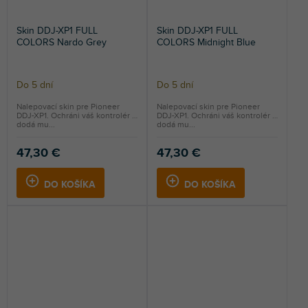
Skin DDJ-XP1 FULL
Skin DDJ-XP1 FULL
COLORS Nardo Grey
COLORS Midnight Blue
Do 5 dní
Do 5 dní
Nalepovací skin pre Pioneer
Nalepovací skin pre Pioneer
DDJ-XP1. Ochráni váš kontrolér a
DDJ-XP1. Ochráni váš kontrolér a
dodá mu...
dodá mu...
47,30 €
47,30 €
DO KOŠÍKA
DO KOŠÍKA