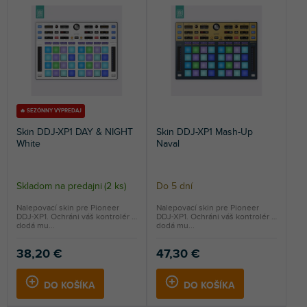
n
s
NAJDRAHŠIE
i
p
e
r
NAJPREDÁVANEJŠIE
p
o
r
d
ABECEDNE
o
u
d
k
u
t
🔥 SEZÓNNY VÝPREDAJ
k
o
Skin DDJ-XP1 DAY & NIGHT
Skin DDJ-XP1 Mash-Up
t
v
White
Naval
o
v
Skladom na predajni
(
2 ks
)
Do 5 dní
Nalepovací skin pre Pioneer
Nalepovací skin pre Pioneer
DDJ-XP1. Ochráni váš kontrolér a
DDJ-XP1. Ochráni váš kontrolér a
dodá mu...
dodá mu...
38,20 €
47,30 €
DO KOŠÍKA
DO KOŠÍKA