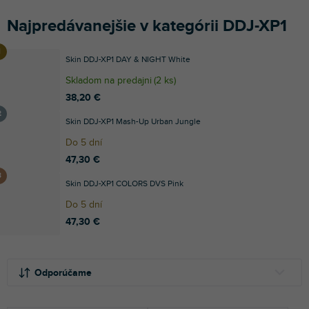
Najpredávanejšie v kategórii DDJ-XP1
Skin DDJ-XP1 DAY & NIGHT White
Skladom na predajni
(
2 ks
)
38,20 €
Skin DDJ-XP1 Mash-Up Urban Jungle
Do 5 dní
47,30 €
Skin DDJ-XP1 COLORS DVS Pink
Do 5 dní
47,30 €
R
V
a
ý
Odporúčame
d
p
e
i
NAJLACNEJŠIE