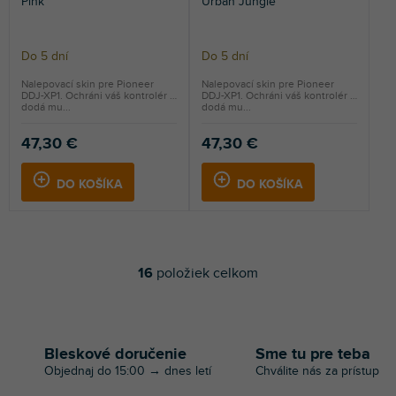
Pink
Urban Jungle
Do 5 dní
Do 5 dní
Nalepovací skin pre Pioneer
Nalepovací skin pre Pioneer
DDJ-XP1. Ochráni váš kontrolér a
DDJ-XP1. Ochráni váš kontrolér a
dodá mu...
dodá mu...
47,30 €
47,30 €
DO KOŠÍKA
DO KOŠÍKA
16
položiek celkom
O
v
l
á
d
Bleskové doručenie
Sme tu pre teba
a
Objednaj do 15:00 → dnes letí
Chválite nás za prístup
c