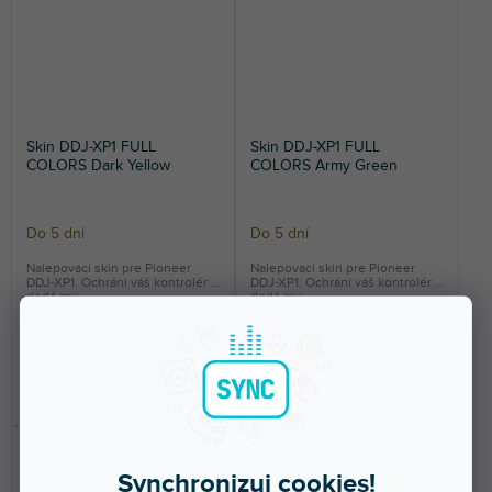
Skin DDJ-XP1 FULL
Skin DDJ-XP1 FULL
COLORS Dark Yellow
COLORS Army Green
Do 5 dní
Do 5 dní
Nalepovací skin pre Pioneer
Nalepovací skin pre Pioneer
DDJ-XP1. Ochráni váš kontrolér a
DDJ-XP1. Ochráni váš kontrolér a
dodá mu...
dodá mu...
47,30 €
47,30 €
DO KOŠÍKA
DO KOŠÍKA
Synchronizuj cookies!