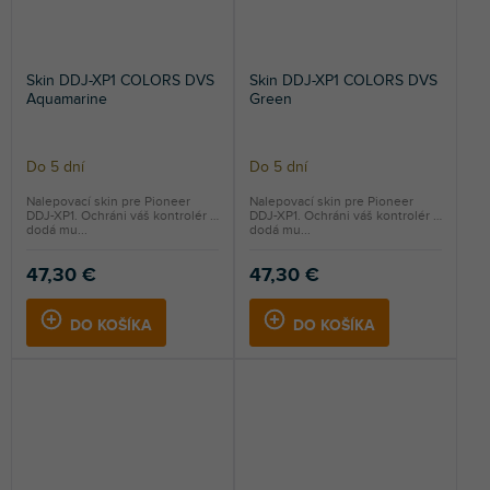
Skin DDJ-XP1 COLORS DVS
Skin DDJ-XP1 COLORS DVS
Aquamarine
Green
Do 5 dní
Do 5 dní
Nalepovací skin pre Pioneer
Nalepovací skin pre Pioneer
DDJ-XP1. Ochráni váš kontrolér a
DDJ-XP1. Ochráni váš kontrolér a
dodá mu...
dodá mu...
47,30 €
47,30 €
DO KOŠÍKA
DO KOŠÍKA