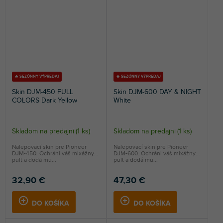
🔥 SEZÓNNY VÝPREDAJ
🔥 SEZÓNNY VÝPREDAJ
Skin DJM-450 FULL
Skin DJM-600 DAY & NIGHT
COLORS Dark Yellow
White
Skladom na predajni
(
1 ks
)
Skladom na predajni
(
1 ks
)
Nalepovací skin pre Pioneer
Nalepovací skin pre Pioneer
DJM-450. Ochráni váš mixážny
DJM-600. Ochráni váš mixážny
pult a dodá mu...
pult a dodá mu...
32,90 €
47,30 €
DO KOŠÍKA
DO KOŠÍKA