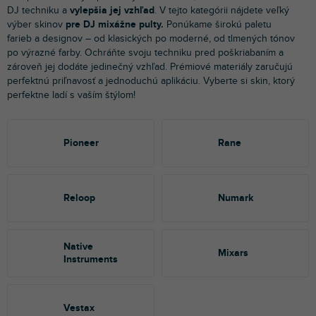
DJ techniku a
vylepšia jej vzhľad
. V tejto kategórii nájdete veľký
výber skinov
pre DJ mixážne pulty.
Ponúkame širokú paletu
farieb a designov – od klasických po moderné, od tlmených tónov
po výrazné farby. Ochráňte svoju techniku pred poškriabaním a
zároveň jej dodáte jedinečný vzhľad. Prémiové materiály zaručujú
perfektnú priľnavosť a jednoduchú aplikáciu. Vyberte si skin, ktorý
perfektne ladí s vaším štýlom!
Pioneer
Rane
Reloop
Numark
Native
Mixars
Instruments
Vestax