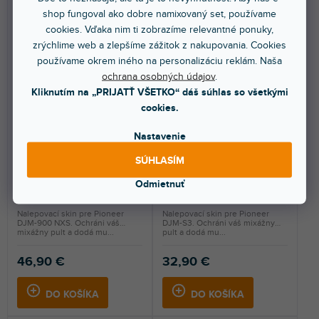
shop fungoval ako dobre namixovaný set, používame
cookies. Vďaka nim ti zobrazíme relevantné ponuky,
zrýchlime web a zlepšíme zážitok z nakupovania. Cookies
používame okrem iného na personalizáciu reklám. Naša
ochrana osobných údajov
.
Kliknutím na „PRIJATŤ VŠETKO“ dáš súhlas so všetkými
cookies.
🔥 SEZÓNNY VÝPREDAJ
🔥 SEZÓNNY VÝPREDAJ
Skin DJM-900 NXS FULL
Skin DJM-S3 COLORS DVS
Nastavenie
COLORS Black
Red
SÚHLASÍM
Odmietnuť
Skladom na predajni
(
1 ks
)
Skladom na predajni
(
3 ks
)
Nalepovací skin pre Pioneer
Nalepovací skin pre Pioneer
DJM-900 NXS. Ochráni váš
DJM-S3. Ochráni váš mixážny
mixážny pult a dodá mu...
pult a dodá mu...
46,90 €
32,90 €
DO KOŠÍKA
DO KOŠÍKA