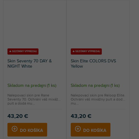
🔥 SEZÓNNY VÝPREDAJ
🔥 SEZÓNNY VÝPREDAJ
Skin Seventy 70 DAY &
Skin Elite COLORS DVS
NIGHT White
Yellow
Skladom na predajni
(
1 ks
)
Skladom na predajni
(
1 ks
)
Nalepovací skin pre Rane
Nalepovací skin pre Reloop Elite.
Seventy 70. Ochráni váš mixážny
Ochráni váš mixážny pult a dodá
pult a dodá mu...
mu...
43,20 €
43,20 €
DO KOŠÍKA
DO KOŠÍKA