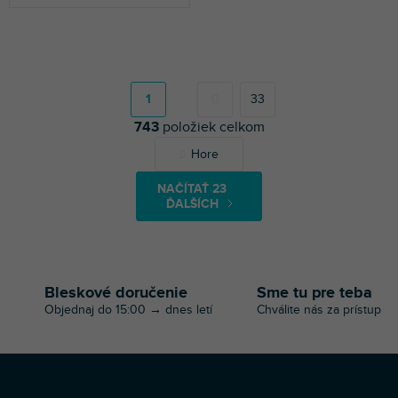
S
t
r
1
33
á
743
položiek celkom
n
k
O
Hore
o
v
v
l
a
NAČÍTAŤ 23
á
n
ĎALŠÍCH
d
i
a
e
c
i
e
Bleskové doručenie
Sme tu pre teba
p
Objednaj do 15:00 → dnes letí
Chválite nás za prístup
r
v
k
y
v