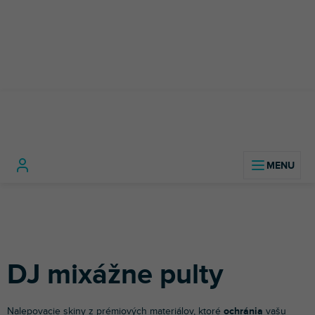
Prejsť
na
obsah
DJ
Príslušenstvo pre
DJ mixážn
Domov
technika
DJov
Polepy
pulty
DJ mixážne pulty
Nalepovacie skiny z prémiových materiálov, ktoré
ochránia
vašu