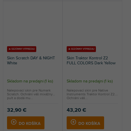
🔥 SEZÓNNY VÝPREDAJ
🔥 SEZÓNNY VÝPREDAJ
Skin Scratch DAY & NIGHT
Skin Traktor Kontrol Z2
White
FULL COLORS Dark Yellow
Skladom na predajni
(
1 ks
)
Skladom na predajni
(
1 ks
)
Nalepovací skin pre Numark
Nalepovací skin pre Native
Scratch. Ochráni váš mixážny
Instruments Traktor Kontrol Z2.
pult a dodá mu...
Ochráni váš...
32,90 €
43,20 €
DO KOŠÍKA
DO KOŠÍKA