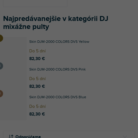
Najpredávanejšie v kategórii DJ
mixážne pulty
Skin DJM-2000 COLORS DVS Yellow
Do 5 dní
82,30 €
Skin DJM-2000 COLORS DVS Pink
Do 5 dní
82,30 €
Skin DJM-2000 COLORS DVS Blue
Do 5 dní
82,30 €
R
V
a
ý
Odporúčame