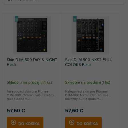
d
p
e
i
NAJLACNEJŠIE
n
s
NAJDRAHŠIE
i
p
e
r
NAJPREDÁVANEJŠIE
p
o
r
d
ABECEDNE
o
u
d
k
Skin DJM-800 DAY & NIGHT
Skin DJM-900 NXS2 FULL
u
t
Black
COLORS Black
k
o
t
v
o
Skladom na predajni
(
1 ks
)
Skladom na predajni
(
1 ks
)
v
Nalepovací skin pre Pioneer
Nalepovací skin pre Pioneer
DJM-800. Ochráni váš mixážny
DJM-900 NXS2. Ochráni váš
pult a dodá mu...
mixážny pult a dodá mu...
57,60 €
57,60 €
DO KOŠÍKA
DO KOŠÍKA