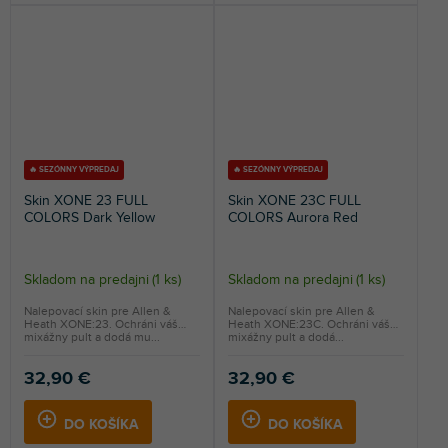
🔥 SEZÓNNY VÝPREDAJ
🔥 SEZÓNNY VÝPREDAJ
Skin XONE 23 FULL
Skin XONE 23C FULL
COLORS Dark Yellow
COLORS Aurora Red
Skladom na predajni
(
1 ks
)
Skladom na predajni
(
1 ks
)
Nalepovací skin pre Allen &
Nalepovací skin pre Allen &
Heath XONE:23. Ochráni váš
Heath XONE:23C. Ochráni váš
mixážny pult a dodá mu...
mixážny pult a dodá...
32,90 €
32,90 €
DO KOŠÍKA
DO KOŠÍKA