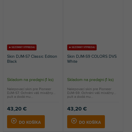
🔥 SEZÓNNY VÝPREDAJ
🔥 SEZÓNNY VÝPREDAJ
Skin DJM-S7 Classic Edition
Skin DJM-S9 COLORS DVS
Black
White
Skladom na predajni
(
1 ks
)
Skladom na predajni
(
1 ks
)
Nalepovací skin pre Pioneer
Nalepovací skin pre Pioneer
DJM-S7. Ochráni váš mixážny
DJM-S9. Ochráni váš mixážny
pult a dodá mu...
pult a dodá mu...
43,20 €
43,20 €
DO KOŠÍKA
DO KOŠÍKA