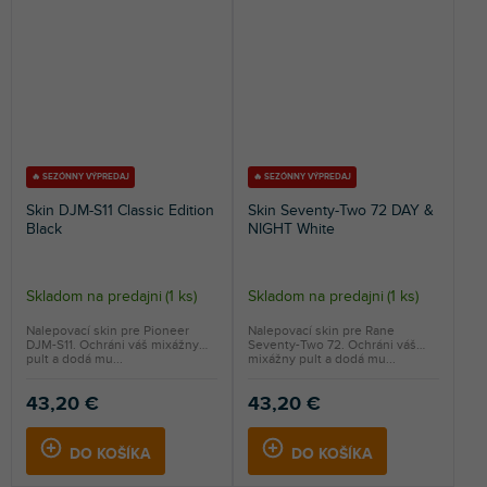
🔥 SEZÓNNY VÝPREDAJ
🔥 SEZÓNNY VÝPREDAJ
Skin DJM-S11 Classic Edition
Skin Seventy-Two 72 DAY &
Black
NIGHT White
Skladom na predajni
(
1 ks
)
Skladom na predajni
(
1 ks
)
Nalepovací skin pre Pioneer
Nalepovací skin pre Rane
DJM-S11. Ochráni váš mixážny
Seventy-Two 72. Ochráni váš
pult a dodá mu...
mixážny pult a dodá mu...
43,20 €
43,20 €
DO KOŠÍKA
DO KOŠÍKA