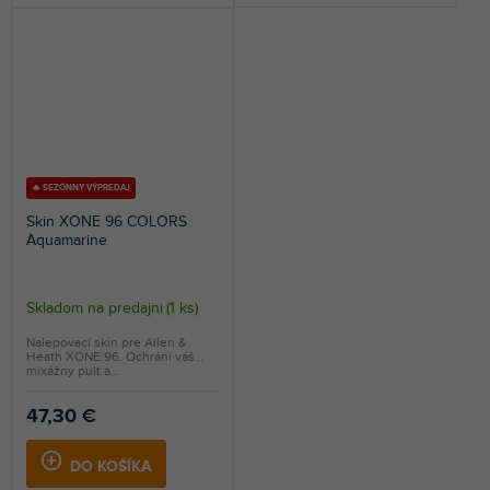
🔥 SEZÓNNY VÝPREDAJ
Skin XONE 96 COLORS
Aquamarine
Skladom na predajni
(
1 ks
)
Nalepovací skin pre Allen &
Heath XONE:96. Ochráni váš
mixážny pult a...
47,30 €
DO KOŠÍKA