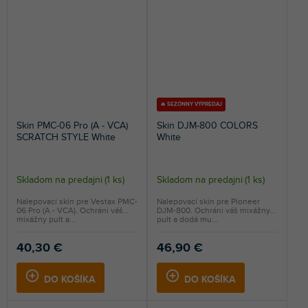
🔥 SEZÓNNY VÝPREDAJ
Skin PMC-06 Pro (A - VCA)
Skin DJM-800 COLORS
SCRATCH STYLE White
White
Skladom na predajni
(
1 ks
)
Skladom na predajni
(
1 ks
)
Nalepovací skin pre Vestax PMC-
Nalepovací skin pre Pioneer
06 Pro (A - VCA). Ochráni váš
DJM-800. Ochráni váš mixážny
mixážny pult a...
pult a dodá mu...
40,30 €
46,90 €
DO KOŠÍKA
DO KOŠÍKA