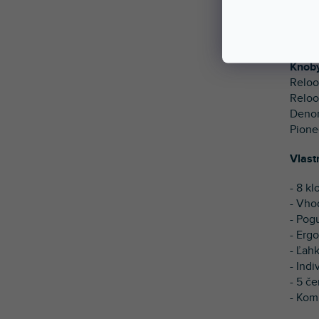
Sviež
techn
pogum
Knoby
Reloo
Reloo
Denon
Pione
Vlast
- 8 k
- Vho
- Pog
- Erg
- Ľah
- Indi
- 5 če
- Kom