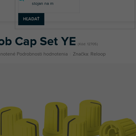
HĽADAŤ
Cap Set YE
ob Cap Set YE
Kód:
12705
né
notené
Podrobnosti hodnotenia
Značka:
Reloop
enie
u
iek.