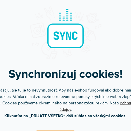
Synchronizuj cookies!
Bleskové doručenie
Sme tu pre teba
Objednaj do 15:00 → dnes letí
Chválite nás za prístu
ášajú, ale tu je to nevyhnutnosť. Aby náš e-shop fungoval ako dobre nam
okies. Vďaka nim ti zobrazíme relevantné ponuky, zrýchlime web a zlepš
. Cookies používame okrem iného na personalizáciu reklám. Naša
ochra
údajov
.
Kliknutím na „PRIJATŤ VŠETKO“ dáš súhlas so všetkými cookies.
POPIS
HODNOTENI