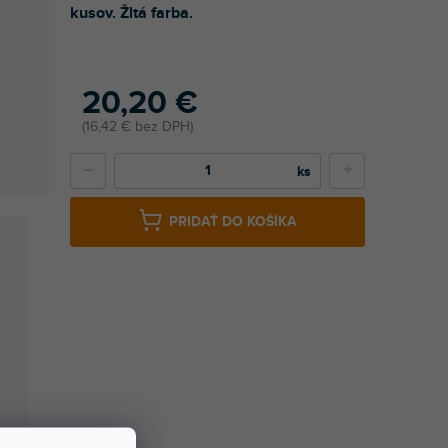
kusov. Žltá farba.
20,20 €
16,42 € bez DPH
−
+
PRIDAŤ DO KOŠÍKA