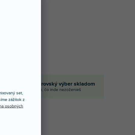
Obrovský výber skladom
p
Aj to, čo inde nezoženieš
ixovaný set,
íme zážitok z
na osobných
E