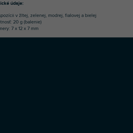
ické údaje:
spozícii v žltej, zelenej, modrej, fialovej a bielej
tnosť: 20 g (balenie)
mery: 7 x 12 x 7 mm