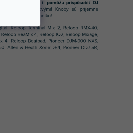
!
Reloop Knob Cup
ti pomôžu prispôsobiť DJ
y a nahraď ich novými! Knoby sú príjemne
pôsob si svoju techniku!
tal, Reloop Terminal Mix 2, Reloop RMX-40,
 Reloop BeaMix 4, Reloop IQ2, Reloop Mixage,
ix 4, Reloop Beatpad, Pioneer DJM-900 NXS,
0, Allen & Heath Xone:DB4, Pioneer DDJ-SR,