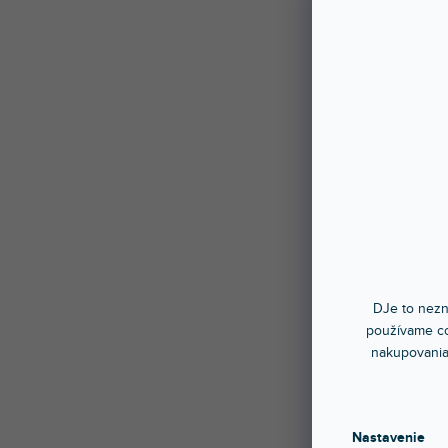
DJe to nezn
používame co
nakupovania
Nastavenie