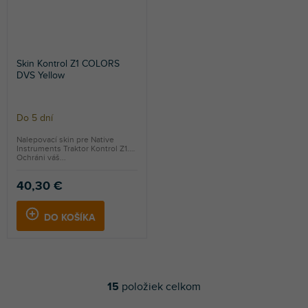
Skin Kontrol Z1 COLORS
DVS Yellow
Do 5 dní
Nalepovací skin pre Native
Instruments Traktor Kontrol Z1.
Ochráni váš...
40,30 €
DO KOŠÍKA
15
položiek celkom
O
v