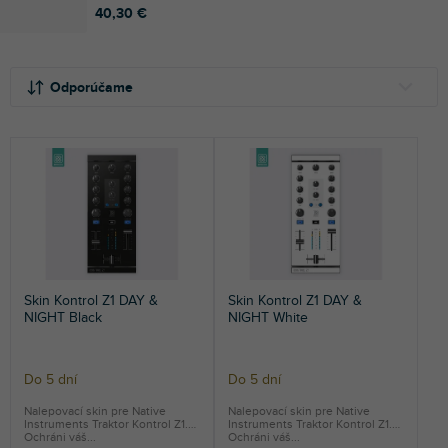
40,30 €
R
V
a
ý
Odporúčame
d
p
e
i
NAJLACNEJŠIE
n
s
NAJDRAHŠIE
i
p
e
r
NAJPREDÁVANEJŠIE
p
o
r
d
ABECEDNE
o
u
d
k
Skin Kontrol Z1 DAY &
Skin Kontrol Z1 DAY &
u
t
NIGHT Black
NIGHT White
k
o
t
v
o
Do 5 dní
Do 5 dní
v
Nalepovací skin pre Native
Nalepovací skin pre Native
Instruments Traktor Kontrol Z1.
Instruments Traktor Kontrol Z1.
Ochráni váš...
Ochráni váš...