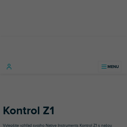
Prejsť
na
obsah
DJ
DJ
Native
Domov
technika
Príslušenstvo
Polepy
kontroléry
Instruments
Z
pre DJov
Kontrol Z1
Vylepšite vzhľad svojho
Native Instruments
Kontrol Z1 s našou