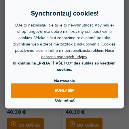
DO KOŠÍKA
DO KOŠÍKA
Synchronizuj cookies!
DJe to neznášajú, ale tu je to nevyhnutnosť. Aby náš e-
shop fungoval ako dobre namixovaný set, používame
cookies. Vďaka nim ti zobrazíme relevantné ponuky,
zrýchlime web a zlepšíme zážitok z nakupovania. Cookies
používame okrem iného na personalizáciu reklám. Naša
ochrana osobných údajov
.
Skin Kontrol Z1 COLORS
Skin Kontrol Z1 FULL
Kliknutím na „PRIJATŤ VŠETKO“ dáš súhlas so všetkými
DVS Aquamarine
COLORS Nardo Grey
cookies.
Nastavenie
Do 5 dní
Do 5 dní
SÚHLASÍM
Nalepovací skin pre Native
Nalepovací skin pre Native
Instruments Traktor Kontrol Z1.
Instruments Traktor Kontrol Z1.
Odmietnuť
Ochráni váš...
Ochráni váš...
40,30 €
40,30 €
DO KOŠÍKA
DO KOŠÍKA