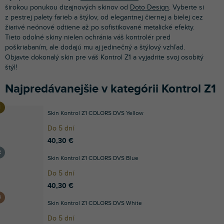
širokou ponukou dizajnových skinov od
Doto Design
. Vyberte si
z pestrej palety farieb a štýlov, od elegantnej čiernej a bielej cez
žiarivé neónové odtiene až po sofistikované metalické efekty.
Tieto odolné skiny nielen ochránia váš kontrolér pred
poškriabaním, ale dodajú mu aj jedinečný a štýlový vzhľad.
Objavte dokonalý skin pre váš Kontrol Z1 a vyjadrite svoj osobitý
štýl!
Najpredávanejšie v kategórii Kontrol Z1
Skin Kontrol Z1 COLORS DVS Yellow
Do 5 dní
40,30 €
Skin Kontrol Z1 COLORS DVS Blue
Do 5 dní
40,30 €
Skin Kontrol Z1 COLORS DVS White
Do 5 dní