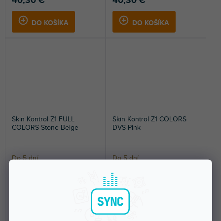
40,30 €
40,30 €
DO KOŠÍKA
DO KOŠÍKA
Skin Kontrol Z1 FULL
Skin Kontrol Z1 COLORS
COLORS Stone Beige
DVS Pink
Do 5 dní
Do 5 dní
Nalepovací skin pre Native
Nalepovací skin pre Native
Instruments Traktor Kontrol Z1.
Instruments Traktor Kontrol Z1.
Ochráni váš...
Ochráni váš...
40,30 €
40,30 €