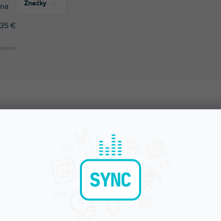
Značky
na
35
€
1
Ortofon DJ
1
Reloop
1
UDG
ÚČAME
NAJLACNEJŠIE
NAJDRAHŠIE
NAJPREDÁVANEJŠIE