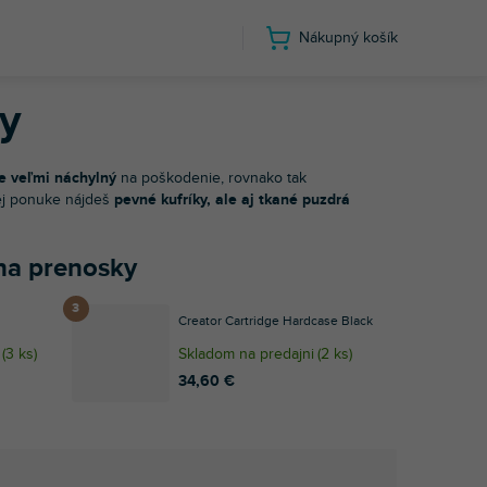
Nákupný košík
ky a puzdrá na prenosky
ky
je veľmi náchylný
na poškodenie, rovnako tak
šej ponuke nájdeš
pevné kufríky, ale aj tkané puzdrá
 na prenosky
Creator Cartridge Hardcase Black
(
3 ks
)
Skladom na predajni
(
2 ks
)
34,60 €