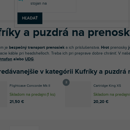
v
 technika
DJ gramofóny
Gramofónové prenosky a hroty
Kufrí
HĽADAŤ
fríky a puzdrá na prenos
om je
bezpečný transport prenosiek
a ich príslušenstva.
Hrot
prenosky
acie káble pri headshelloch. Treba ich pri preprave dobre chrániť. V na
rtofon
alebo
UDG
.
redávanejšie v kategórii Kufríky a puzdrá
Flightcase Concorde Mk II
Cartridge King XS
Skladom na predajni
(
1 ks
)
Skladom na predajni
21,50 €
20,20 €