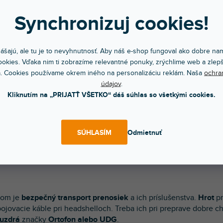
Synchronizuj cookies!
NOVINKA
or Cartridge Hardcase Black
Cartridge King XS
ášajú, ale tu je to nevyhnutnosť. Aby náš e-shop fungoval ako dobre nam
okies. Vďaka nim ti zobrazíme relevantné ponuky, zrýchlime web a zlepš
om na predajni
(
2 ks
)
Skladom na predajni
(
3 ks
)
. Cookies používame okrem iného na personalizáciu reklám. Naša
ochra
ktné prepravné puzdro pre DJ
Profesionálne puzdro pre bezpečný
údajov
.
ky. Hodí sa pre drvivú väčšinu...
transport a uloženie gramofónových...
Kliknutím na „PRIJATŤ VŠETKO“ dáš súhlas so všetkými cookies.
60 €
20,20 €
DO KOŠÍKA
DO KOŠÍ
SÚHLASÍM
Odmietnuť
O
v
lom je
bezpečný transport prenosiek
a ich príslušenstva.
Hrot
pr
l
pojovacie káble pri headshelloch. Treba ich pri preprave dobre c
á
d
puzdrá
značky
Ortofon alebo UDG
.