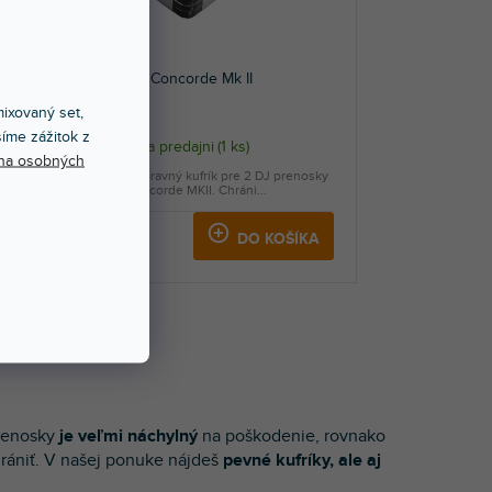
Flightcase Concorde Mk II
ixovaný set,
íme zážitok z
Skladom na predajni
(
1 ks
)
na osobných
Odolný prepravný kufrík pre 2 DJ prenosky
Ortofon Concorde MKII. Chráni...
21,50 €
KA
DO KOŠÍKA
enosky
je veľmi náchylný
na poškodenie, rovnako
hrániť. V našej ponuke nájdeš
pevné kufríky, ale aj