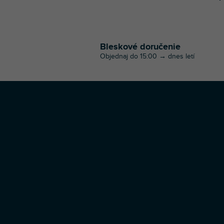
Bleskové doručenie
Objednaj do 15:00 → dnes letí
Z
á
p
ä
t
i
e