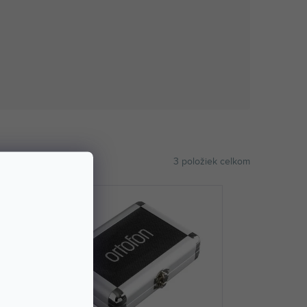
3
položiek celkom
ABECEDNE