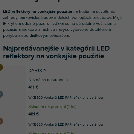
LED reflektory na vonkajšie použitie
sa hodia na osvetlenie
záhrady, parkoviska, budov a ďalších vonkajších priestorov. Majú
IP krytie a odolné puzdro , vďaka čomu sú odolné voči zlému
počasiu a niektoré z nich sú navyše vybavené detektorom
pohybu alebo diaľkovým ovládačom.
Najpredávanejšie v kategórii LED
reflektory na vonkajšie použitie
12P HEX IP
Neznáma dostupnosť
411 €
WXB920 Vonkajší LED PAR reflektor s batériou
Skladom na predajni
(
4 ks
)
481 €
WXB620 Vonkajší LED PAR reflektor s batériou
Skladom na predajni
(
4 ks
)