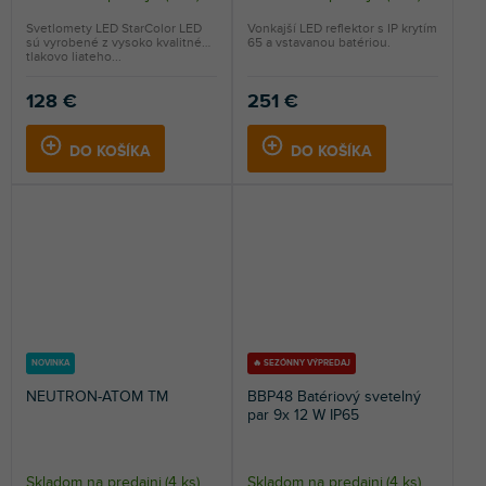
Svetlomety LED StarColor LED
Vonkajší LED reflektor s IP krytím
sú vyrobené z vysoko kvalitného
65 a vstavanou batériou.
tlakovo liateho...
128 €
251 €
DO KOŠÍKA
DO KOŠÍKA
NOVINKA
🔥 SEZÓNNY VÝPREDAJ
NEUTRON-ATOM TM
BBP48 Batériový svetelný
par 9x 12 W IP65
Skladom na predajni
(
4 ks
)
Skladom na predajni
(
4 ks
)