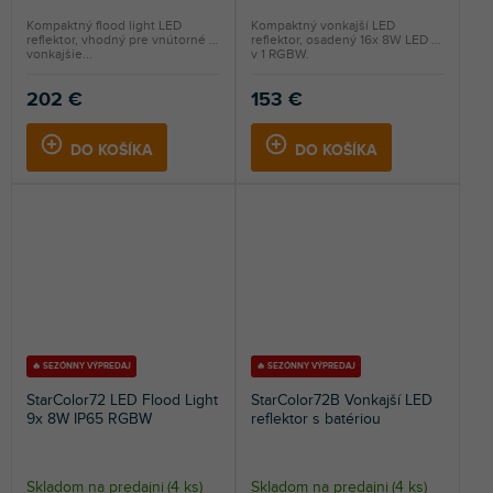
Kompaktný flood light LED
Kompaktný vonkajší LED
reflektor, vhodný pre vnútorné aj
reflektor, osadený 16x 8W LED 4
vonkajšie...
v 1 RGBW.
202 €
153 €
DO KOŠÍKA
DO KOŠÍKA
🔥 SEZÓNNY VÝPREDAJ
🔥 SEZÓNNY VÝPREDAJ
StarColor72 LED Flood Light
StarColor72B Vonkajší LED
9x 8W IP65 RGBW
reflektor s batériou
Skladom na predajni
(
4 ks
)
Skladom na predajni
(
4 ks
)