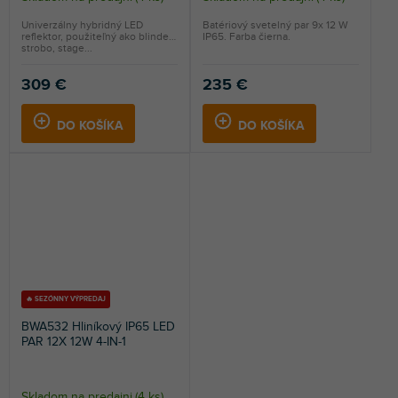
Univerzálny hybridný LED
Batériový svetelný par 9x 12 W
reflektor, použiteľný ako blinder,
IP65. Farba čierna.
strobo, stage...
309 €
235 €
DO KOŠÍKA
DO KOŠÍKA
🔥 SEZÓNNY VÝPREDAJ
BWA532 Hliníkový IP65 LED
PAR 12X 12W 4-IN-1
Skladom na predajni
(
4 ks
)