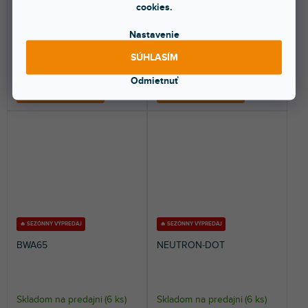
cookies.
Kompaktný hliníkový LED flood
Hliníkový PAR s krytím IP65 a
reflektor s krytím IP65 pre
vstavanou batériou špeciálne
vonkajšie použitie....
navrhnutou pre...
Nastavenie
156 €
288 €
SÚHLASÍM
Odmietnuť
DO KOŠÍKA
DO KOŠÍKA
🔥 SEZÓNNY VÝPREDAJ
🔥 SEZÓNNY VÝPREDAJ
BWA65
NEUTRON-DOT
Skladom na predajni
(
6 ks
)
Skladom na predajni
(
6 ks
)