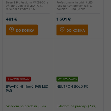
BeamZ Professional WXB920 je
Profesionálny hybridný LED
výkonný vonkajší LED PAR
reflektor 2v1 pre vonkajšie
reflektor s krytím IP65...
použitie. Funguje ako...
481 €
1 601 €
DO KOŠÍKA
DO KOŠÍKA
🔥 SEZÓNNY VÝPREDAJ
DOPRAVA ZADARMO
BWA410 Hliníkový IP65 LED
NEUTRON-BOLD FC
PAR
Skladom na predajni
(
6 ks
)
Skladom na predajni
(
2 ks
)