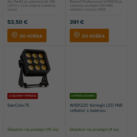
Alu Par63 je vybavený 6x 3W
BeamZ Professional WXB620 je
LED 3 v 1 pre úžasný svetelný
výkonný vonkajší LED PAR
výkon.
reflektor s krytím IP65...
53,50 €
391 €
DO KOŠÍKA
DO KOŠÍKA
🔥 SEZÓNNY VÝPREDAJ
DOPRAVA ZADARMO
StarColor75
WXB1220 Vonkajší LED PAR
reflektor s batériou
Skladom na predajni
(
10 ks
)
Skladom na predajni
(
4 ks
)