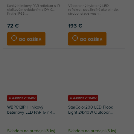
Ľahký hliníkový PAR reflektor s IR
Všestranný hybridný LED
diaľkovým ovládaním a DMX.
reflektor, použiteľný ako blinder,
Krytie IP65,...
strobo, stage wash...
72 €
193 €
DO KOŠÍKA
DO KOŠÍKA
🔥 SEZÓNNY VÝPREDAJ
🔥 SEZÓNNY VÝPREDAJ
WBP612IP Hliníkový
StarColor200 LED Flood
batériový LED PAR 6-in-1
Light 24x10W Outdoor
LED s krytím IP 65
RGBW
Skladom na predajni
(
3 ks
)
Skladom na predajni
(
5 ks
)