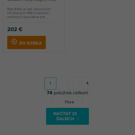
Rad BWA je rad robustných
hliníkových PAR svietidiel
určených špeciálne pre...
202 €
DO KOŠÍKA
S
t
r
1
4
á
74
položiek celkom
n
k
O
Hore
o
v
v
l
a
NAČÍTAŤ 23
á
n
ĎALŠÍCH
d
i
a
e
c