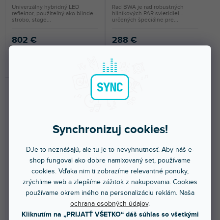
Univerzálny hybridný LED
Rad BWA je rad robustných
reflektor, použiteľný ako blinder,
hliníkových PAR svietidiel
strobo, stage...
určených špeciálne pre...
802 €
288 €
DO KOŠÍKA
DO KOŠÍKA
Synchronizuj cookies!
DJe to neznášajú, ale tu je to nevyhnutnosť. Aby náš e-
shop fungoval ako dobre namixovaný set, používame
🔥 SEZÓNNY VÝPREDAJ
🔥 SEZÓNNY VÝPREDAJ
cookies. Vďaka nim ti zobrazíme relevantné ponuky,
StarColor135
WBP912IP Hliníkový
zrýchlime web a zlepšíme zážitok z nakupovania. Cookies
batériový LED Par 6in1 LED
s IP 65 krytím
používame okrem iného na personalizáciu reklám. Naša
ochrana osobných údajov
.
Skladom na predajni
(
7 ks
)
Skladom na predajni
(
5 ks
)
Kliknutím na „PRIJATŤ VŠETKO“ dáš súhlas so všetkými