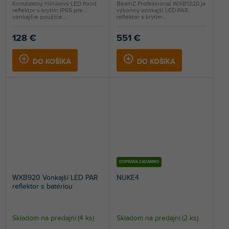
Kompaktný hliníkový LED flood
BeamZ Professional WXB1220 je
reflektor s krytím IP65 pre
výkonný vonkajší LED PAR
vonkajšie použitie....
reflektor s krytím...
128 €
551 €
DO KOŠÍKA
DO KOŠÍKA
DOPRAVA ZADARMO
WXB920 Vonkajší LED PAR
NUKE4
reflektor s batériou
Skladom na predajni
(
4 ks
)
Skladom na predajni
(
2 ks
)