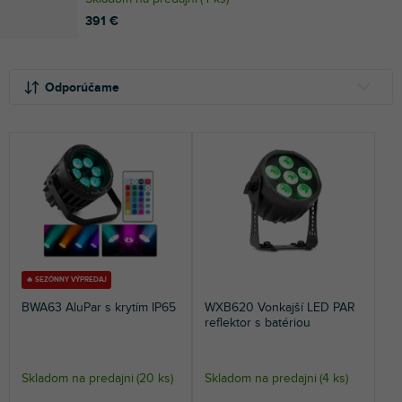
391 €
R
V
a
ý
Odporúčame
d
p
e
i
NAJLACNEJŠIE
n
s
NAJDRAHŠIE
i
p
e
r
NAJPREDÁVANEJŠIE
p
o
r
d
ABECEDNE
o
u
d
k
u
t
🔥 SEZÓNNY VÝPREDAJ
k
o
BWA63 AluPar s krytím IP65
WXB620 Vonkajší LED PAR
t
v
reflektor s batériou
o
v
Skladom na predajni
(
20 ks
)
Skladom na predajni
(
4 ks
)