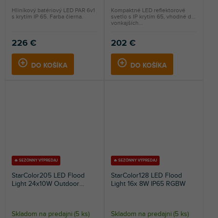
Hliníkový batériový LED PAR 6v1
Kompaktné LED reflektorové
s krytím IP 65. Farba čierna.
svetlo s IP krytím 65, vhodné do
vonkajších...
226 €
202 €
DO KOŠÍKA
DO KOŠÍKA
🔥 SEZÓNNY VÝPREDAJ
🔥 SEZÓNNY VÝPREDAJ
StarColor205 LED Flood
StarColor128 LED Flood
Light 24x10W Outdoor
Light 16x 8W IP65 RGBW
RGBA
Skladom na predajni
(
5 ks
)
Skladom na predajni
(
5 ks
)