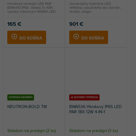
Hliníkový vonkajší LED PAR
Univerzálny hybridný LED
BWA410 IP65. Vďaka 7x 10W
reflektor, použiteľný ako blinder,
vysoko výkonným RGBW LED...
strobo, stage...
165 €
901 €
DO KOŠÍKA
DO KOŠÍKA
DOPRAVA ZADARMO
🔥 SEZÓNNY VÝPREDAJ
NEUTRON-BOLD TM
BWA536 Hliníkový IP65 LED
PAR 18X 12W 4-IN-1
Skladom na predajni
(
2 ks
)
Skladom na predajni
(
3 ks
)