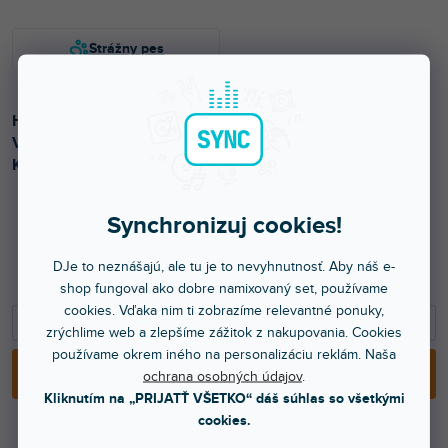
Hybridné In-Ear-Monitory strednej triedy s 5 meničmi.
Vymeniteľné zvukové trubice, postriebrený kábel 1,3 m.
Konektor slúchadiel MMCX.
Synchronizuj cookies!
370 €
DJe to neznášajú, ale tu je to nevyhnutnosť. Aby náš e-
300,81 € bez DPH
shop fungoval ako dobre namixovaný set, používame
cookies. Vďaka nim ti zobrazíme relevantné ponuky,
−
+
zrýchlime web a zlepšíme zážitok z nakupovania. Cookies
používame okrem iného na personalizáciu reklám. Naša
PRIDAŤ DO KOŠÍKA
ochrana osobných údajov
.
Kliknutím na „PRIJATŤ VŠETKO“ dáš súhlas so všetkými
cookies.