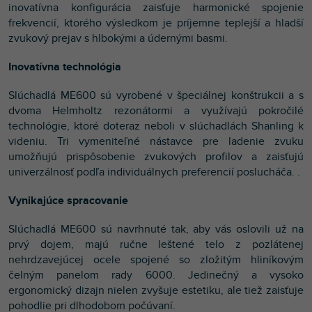
inovatívna konfigurácia zaisťuje harmonické spojenie
frekvencií, ktorého výsledkom je príjemne teplejší a hladší
zvukový prejav s hlbokými a údernými basmi.
Inovatívna technológia
Slúchadlá ME600 sú vyrobené v špeciálnej konštrukcii a s
dvoma Helmholtz rezonátormi a využívajú pokročilé
technológie, ktoré doteraz neboli v slúchadlách Shanling k
videniu. Tri vymeniteľné nástavce pre ladenie zvuku
umožňujú prispôsobenie zvukových profilov a zaisťujú
univerzálnosť podľa individuálnych preferencií poslucháča. .
Vynikajúce spracovanie
Slúchadlá ME600 sú navrhnuté tak, aby vás oslovili už na
prvý dojem, majú ručne leštené telo z pozlátenej
nehrdzavejúcej ocele spojené so zložitým hliníkovým
čelným panelom rady 6000. Jedinečný a vysoko
ergonomický dizajn nielen zvyšuje estetiku, ale tiež zaisťuje
pohodlie pri dlhodobom počúvaní.