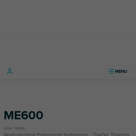
Prejsť
na
obsah
Domov
DJ technika
DJ slúchadlá
Slúchadlá do uší
ME600
ME600
Kód:
79854
Priemerné
Neohodnotené
Podrobnosti hodnotenia
Značka:
Shanling