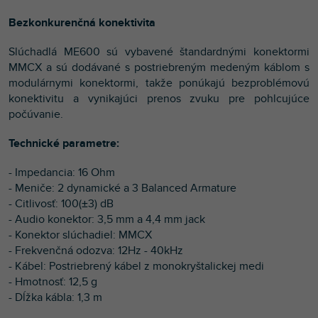
Bezkonkurenčná konektivita
Slúchadlá ME600 sú vybavené štandardnými konektormi
MMCX a sú dodávané s postriebreným medeným káblom s
modulárnymi konektormi, takže ponúkajú bezproblémovú
konektivitu a vynikajúci prenos zvuku pre pohlcujúce
počúvanie.
Technické parametre:
- Impedancia: 16 Ohm
- Meniče: 2 dynamické a 3 Balanced Armature
- Citlivosť: 100(±3) dB
- Audio konektor: 3,5 mm a 4,4 mm jack
- Konektor slúchadiel: MMCX
- Frekvenčná odozva: 12Hz - 40kHz
- Kábel: Postriebrený kábel z monokryštalickej medi
- Hmotnosť: 12,5 g
- Dĺžka kábla: 1,3 m