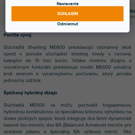
Nastavenie
Bleskové doručenie
Sme tu pre teb
SÚHLASÍM
Objednaj do 15:00 → dnes letí
Chválite nás za prís
Odmietnuť
Pocíťte vývoj
Slúchadlá Shanling ME600 predstavujú významný skok
vpred v ponuke slúchadiel strednej triedy v cenovej
kategórii do 10 tisíc korún. Vďaka novému dizajnu a
inovatívnym funkciám predstavuje model ME600 odvážny
krok smerom k výraznejšiemu počúvaniu, ktorý prináša
jedinečný zážitok.
Špičkový hybridný dizajn
Slúchadlá ME600 sa môžu pochváliť trojpásmovou
hybridnou konštrukciou so špeciálnou krížovou výhybkou na
doske plošných spojov, ktorá integruje dva 6mm dynamické
basové bio-meniče, dva BA (Balanced Armature) meniče pre
stredové pásmo a špeciálny BA výškový menič. Táto