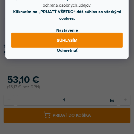
Do 3 dní
ochrana osobných údajov
.
Kliknutím na „PRIJATŤ VŠETKO“ dáš súhlas so všetkými
cookies.
Nastavenie
SÚHLASÍM
1ks stojana BT4 + 1ks XLR mikrofónny kábel 5, 5m.
Odmietnuť
Súčasťou je mikrofónny držiak a molitanový chránič.
53,10 €
43,17 € bez DPH
−
+
PRIDAŤ DO KOŠÍKA