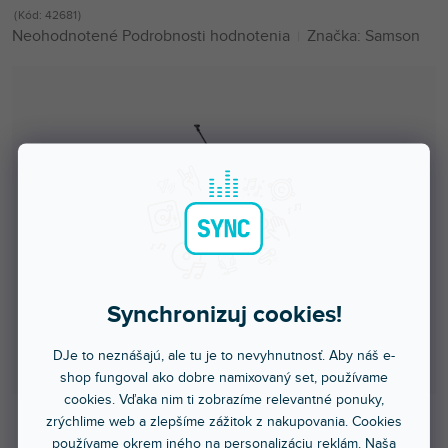
Kód:
42681
Priemerné
Neohodnotené
Podrobnosti hodnotenia
Značka:
Samson
hodnotenie
produktu
je
0,0
z
5
hviezdičiek.
Synchronizuj cookies!
DJe to neznášajú, ale tu je to nevyhnutnosť. Aby náš e-
shop fungoval ako dobre namixovaný set, používame
cookies. Vďaka nim ti zobrazíme relevantné ponuky,
zrýchlime web a zlepšíme zážitok z nakupovania. Cookies
používame okrem iného na personalizáciu reklám. Naša