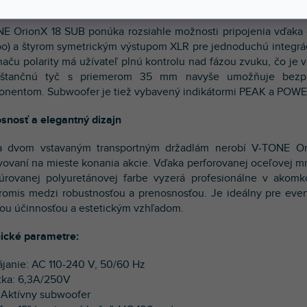
bilita použitia a jednoduchá integrácia
E OrionX 18 SUB ponúka rozsiahle možnosti pripojenia vďak
o) a štyrom symetrickým výstupom XLR pre jednoduchú integrác
naču polarity má užívateľ plnú kontrolu nad fázou zvuku, čo je 
ištančnú tyč s priemerom 35 mm navyše umožňuje bezpr
nentom. Subwoofer je tiež vybavený indikátormi PEAK a POWER
snosť a elegantný dizajn
 dvom vstavaným transportným držadlám nerobí V-TONE Or
vovaní na mieste konania akcie. Vďaka perforovanej oceľovej mr
túrovanej polyuretánovej farbe vyzerá profesionálne v akomk
omis medzi robustnosťou a prenosnosťou. Je ideálny pre event
ou účinnosťou a estetickým vzhľadom.
ické parametre:
ájanie: AC 110-240 V, 50/60 Hz
stka: 6,3A/250V
: Aktívny subwoofer