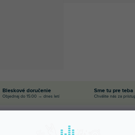
Bleskové doručenie
Sme tu pre teba
Objednaj do 15:00 → dnes letí
Chválite nás za prístu
POPIS
HODNOTENIE (