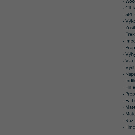
- Woo
- Citl
- SPL
- Výk
- Zos
- Fre
- Imp
- Prep
- Výh
- Vst
- Výs
- Nap
- Ind
- Hni
- Pre
- Far
- Mat
- Mat
- Roz
- Hmo