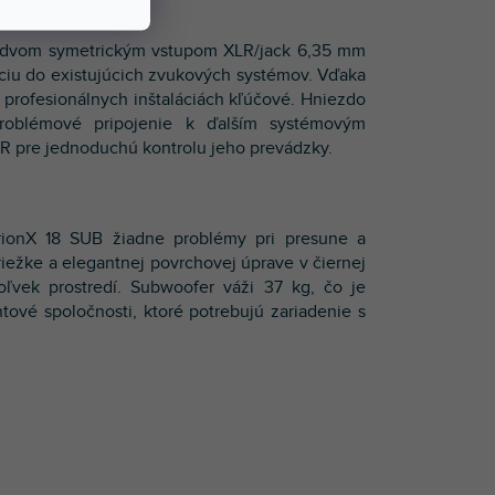
a dvom symetrickým vstupom XLR/jack 6,35 mm
iu do existujúcich zvukových systémov. Vďaka
v profesionálnych inštaláciách kľúčové. Hniezdo
oblémové pripojenie k ďalším systémovým
 pre jednoduchú kontrolu jeho prevádzky.
ionX 18 SUB žiadne problémy pri presune a
iežke a elegantnej povrchovej úprave v čiernej
oľvek prostredí. Subwoofer váži 37 kg, čo je
ové spoločnosti, ktoré potrebujú zariadenie s