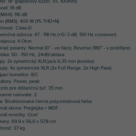
fer: 18" (papierový kužeľ, VC 100mm)
ivosť: 91 dB
 (MAX): 116 dB
on (RMS): 400 W (1% THD+N)
ilňovač: Class-D
kvenčná odozva: 47 - 118 Hz (+0/-3 dB, 150 Hz crossover)
edancia: 4 Ohm
ínač polarity: Normal (0° - vo fáze), Reverse (180° - v protifáze)
ybka: 50 - 150 Hz, 24dB/oktáva
upy: 2x symetrický XLR/jack 6,35 mm (kombo)
tupy: 4x symetrické XLR (2x Full Range, 2x High Pass)
ájací konektor: IEC
ikátory: Power, peak
ezdo pre dištančnú tyč: 35 mm
pravné rukoväte: 2
ba: Štruktúrovaná čierna polyuretánová farba
eriál skrine: Preglejka + MDF
eriál mriežky: Oceľ
mery: 69,9 x 56,6 x 57,8 cm
tnosť: 37 kg