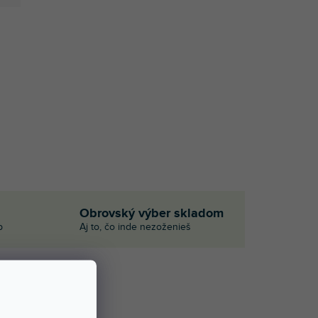
Obrovský výber skladom
p
Aj to, čo inde nezoženieš
1)