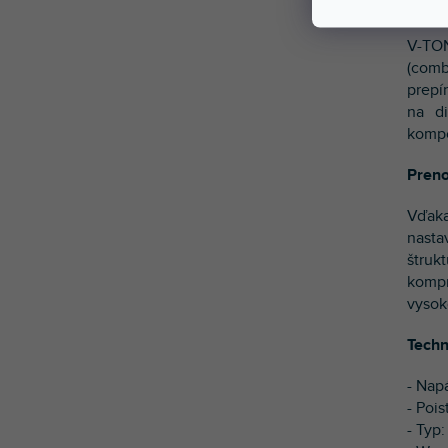
Flexi
V-TON
(comb
prepí
na d
kompo
Preno
Vďaka
nasta
štruk
kompr
vysok
Techn
- Nap
- Poi
- Typ