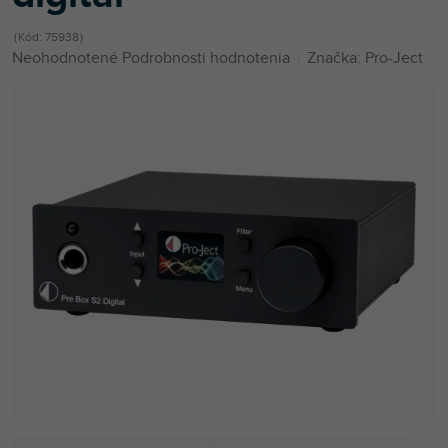
Kód:
75938
Priemerné
Neohodnotené
Podrobnosti hodnotenia
Značka:
Pro-Ject
hodnotenie
produktu
je
0,0
z
5
hviezdičiek.