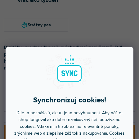
Viac ako týždeň
Digitálny predzosilňovač, slúchadlový zosilňovač, D/A
prevodník s 3 vstupmi: USB, Koaxiálny, Optický. MQA
hardvérové dekódovanie, DSD, slúchadlový výstup, malé
rozmery.
308 €
Synchronizuj cookies!
250,41 € bez DPH
DJe to neznášajú, ale tu je to nevyhnutnosť. Aby náš e-
−
+
shop fungoval ako dobre namixovaný set, používame
cookies. Vďaka nim ti zobrazíme relevantné ponuky,
PRIDAŤ DO KOŠÍKA
zrýchlime web a zlepšíme zážitok z nakupovania. Cookies