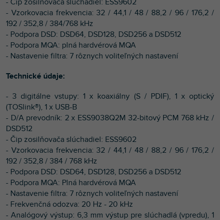
- Čip zosilňovača slúchadiel: ESS9602
- Vzorkovacia frekvencia: 32 / 44,1 / 48 / 88,2 / 96 / 176,2 /
192 / 352,8 / 384/768 kHz
- Podpora DSD: DSD64, DSD128, DSD256 a DSD512
- Podpora MQA: plná hardvérová MQA
- Nastavenie filtra: 7 rôznych voliteľných nastavení
Technické údaje:
- 3 digitálne vstupy: 1 x koaxiálny (S / PDIF), 1 x optický
(TOSlink®), 1 x USB-B
- D/A prevodník: 2 x ESS9038Q2M 32-bitový PCM 768 kHz /
DSD512
- Čip zosilňovača slúchadiel: ESS9602
- Vzorkovacia frekvencia: 32 / 44,1 / 48 / 88,2 / 96 / 176,2 /
192 / 352,8 / 384 / 768 kHz
- Podpora DSD: DSD64, DSD128, DSD256 a DSD512
- Podpora MQA: Plná hardvérová MQA
- Nastavenie filtra: 7 rôznych voliteľných nastavení
- Frekvenčná odozva: 20 Hz - 20 kHz
- Analógový výstup: 6,3 mm výstup pre slúchadlá (vpredu), 1