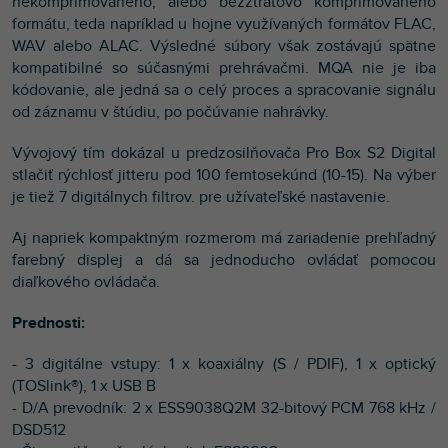
nekomprimovaného, alebo bezztrátovo komprimovaného
formátu, teda napríklad u hojne využívaných formátov FLAC,
WAV alebo ALAC. Výsledné súbory však zostávajú spätne
kompatibilné so súčasnými prehrávačmi. MQA nie je iba
kódovanie, ale jedná sa o celý proces a spracovanie signálu
od záznamu v štúdiu, po počúvanie nahrávky.
Vývojový tím dokázal u predzosilňovača Pro Box S2 Digital
stlačiť rýchlosť jitteru pod 100 femtosekúnd (10-15). Na výber
je tiež 7 digitálnych filtrov. pre užívateľské nastavenie.
Aj napriek kompaktným rozmerom má zariadenie prehľadný
farebný displej a dá sa jednoducho ovládať pomocou
diaľkového ovládača.
Prednosti:
- 3 digitálne vstupy: 1 x koaxiálny (S / PDIF), 1 x optický
(TOSlink®), 1 x USB B
- D/A prevodník: 2 x ESS9038Q2M 32-bitový PCM 768 kHz /
DSD512